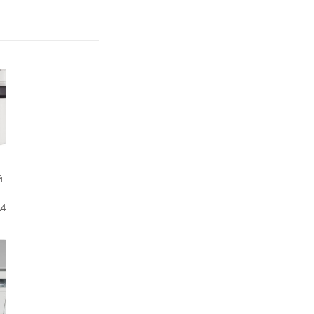
й
4
i