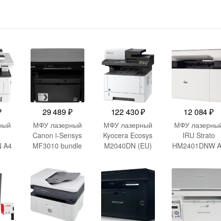
₽
29 489
₽
122 430
₽
12 084
₽
ный
МФУ лазерный
МФУ лазерный
МФУ лазерны
Canon i-Sensys
Kyocera Ecosys
IRU Strato
 A4
MF3010 bundle
M2040DN (EU)
HM2401DNW A
et
A4 черный (в
(1102S33NL0)
Duplex Net WiF
комплекте: +
A4 Duplex
белый
картридж)
белый