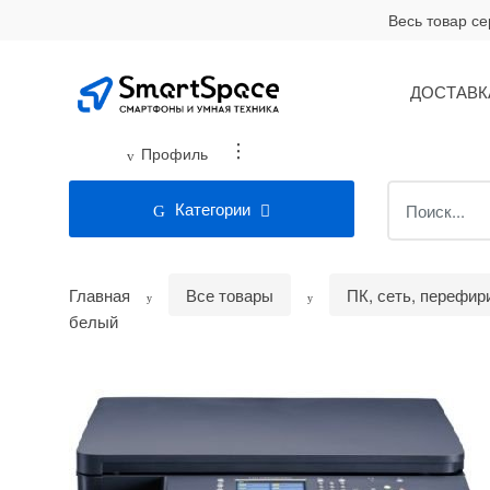
Skip
Skip
Весь товар с
to
to
navigation
content
ДОСТАВК
...
Профиль
Search
Категории
for:
Главная
Все товары
ПК, сеть, перефир
белый