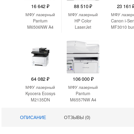
16 642
₽
88 510
₽
23 161
МФУ лазерный
МФУ лазерный
МФУ лазер
Pantum
HP Color
Canon i-Se
M6506NW A4
LaserJet
MF3010 bun
Net WiFi серый
Enterprise M480f
(5252B004
(3QA55A) A4
4B002) A
Duplex Net
черный
белый
64 082
₽
106 000
₽
МФУ лазерный
МФУ лазерный
Kyocera Ecosys
Pantum
M2135DN
M6557NW A4
(1102S03NL0/L1
Net WiFi серый
) A4 Duplex
ОПИСАНИЕ
ОТЗЫВЫ (0)
белый