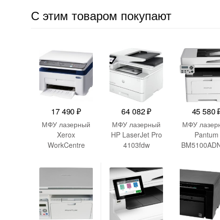
С этим товаром покупают
17 490
₽
64 082
₽
45 580
МФУ лазерный
МФУ лазерный
МФУ лазер
Xerox
HP LaserJet Pro
Pantum
WorkCentre
4103fdw
BM5100ADN
3025 (3025V_BI)
(2Z629A) A4
Duplex N
A4 WiFi белый
Duplex Net WiFi
белый
белый