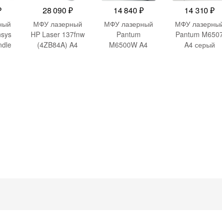
₽
28 090
₽
14 840
₽
14 310
₽
ный
МФУ лазерный
МФУ лазерный
МФУ лазерны
nsys
HP Laser 137fnw
Pantum
Pantum M650
dle
(4ZB84A) A4
M6500W A4
A4 серый
+348
WiFi белый
WiFi черный
4