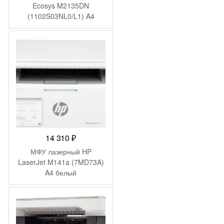
Ecosys M2135DN
(1102S03NL0/L1) A4
Duplex белый
14 310
₽
МФУ лазерный HP
LaserJet M141a (7MD73A)
A4 белый