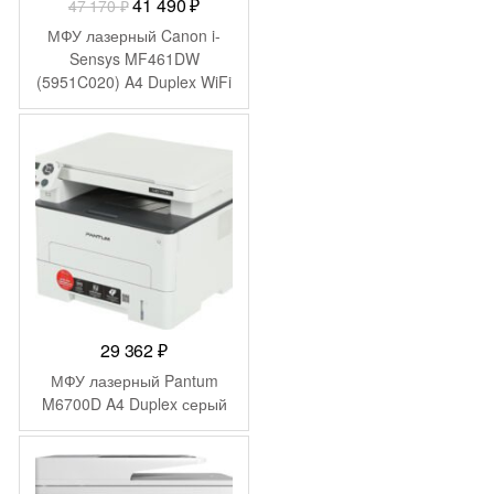
Первоначальная
Текущая
41 490
₽
47 170
₽
цена
цена:
МФУ лазерный Canon i-
составляла
41
Sensys MF461DW
(5951C020) A4 Duplex WiFi
47
490 ₽.
белый
170 ₽.
29 362
₽
МФУ лазерный Pantum
M6700D A4 Duplex серый