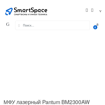
Skip
Skip
to
to
navigation
content
Search
0
for:
МФУ лазерный Pantum BM2300AW