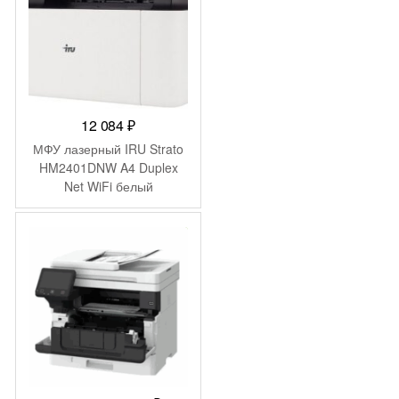
12 084
₽
МФУ лазерный IRU Strato
HM2401DNW A4 Duplex
Net WiFi белый
-
5 680
₽