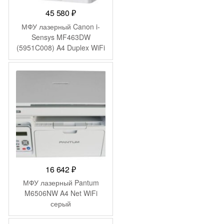
45 580
₽
МФУ лазерный Canon i-
Sensys MF463DW
(5951C008) A4 Duplex WiFi
белый
16 642
₽
МФУ лазерный Pantum
M6506NW A4 Net WiFi
серый