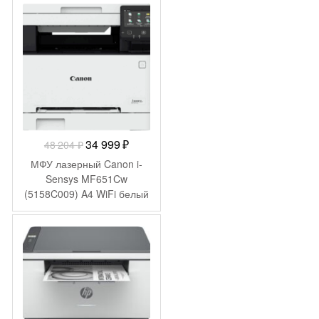
-
13 205
₽
Первоначальная
Текущая
34 999
₽
48 204
₽
цена
цена:
МФУ лазерный Canon i-
составляла
34
Sensys MF651Cw
(5158C009) A4 WiFi белый
48
999 ₽.
204 ₽.