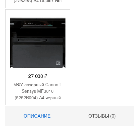
(2Z629A) A4 Duplex Net
WiFi белый
27 030
₽
МФУ лазерный Canon i-
Sensys MF3010
(5252B004) A4 черный
ОПИСАНИЕ
ОТЗЫВЫ (0)