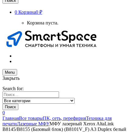
Поиск
0
Корзина
0 ₽
Корзина пуста.
Menu
Закрыть
Search for:
Поиск
0
Главная
Все товары
ПК, сеть, перефирия
Техника для
печати
Лазерные МФУ
МФУ лазерный Xerox AltaLink
B8145/B8155 (Базовый блок) (B8101V_F) A3 Duplex белый