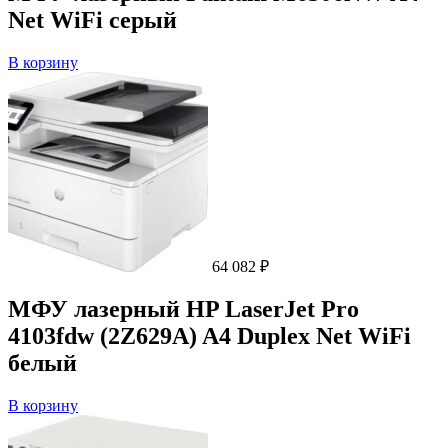
Net WiFi серый
В корзину
64 082
₽
МФУ лазерный HP LaserJet Pro
4103fdw (2Z629A) A4 Duplex Net WiFi
белый
В корзину