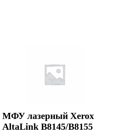
МФУ лазерный Xerox
AltaLink B8145/B8155