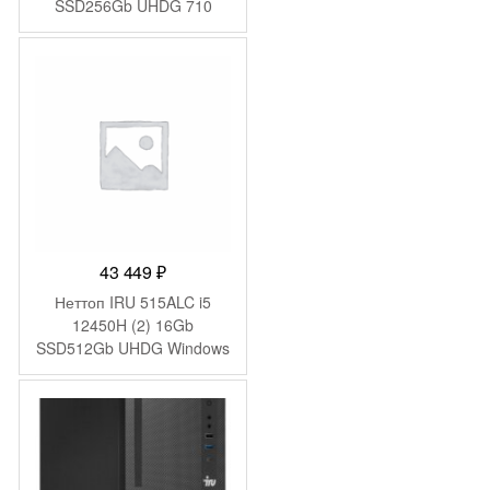
SSD256Gb UHDG 710
FreeDOS GbitEth 400W
черный (2079980)
43 449
₽
Неттоп IRU 515ALC i5
12450H (2) 16Gb
SSD512Gb UHDG Windows
11 Pro GbitEth WiFi BT
120W черный (1975490)