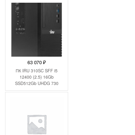
черный (1975176)
63 070
₽
ПК IRU 310SC SFF i5
12400 (2.5) 16Gb
SSD512Gb UHDG 730
Windows 11 Pro GbitEth
200W черный (1969071)