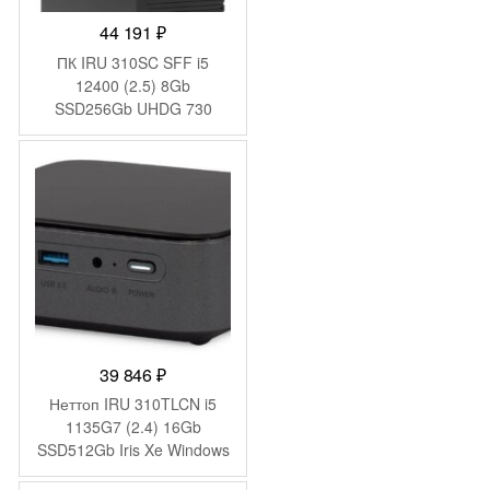
44 191
₽
ПК IRU 310SC SFF i5
12400 (2.5) 8Gb
SSD256Gb UHDG 730
Windows 11 Pro GbitEth
200W черный (1969067)
39 846
₽
Неттоп IRU 310TLCN i5
1135G7 (2.4) 16Gb
SSD512Gb Iris Xe Windows
11 Pro GbitEth WiFi BT