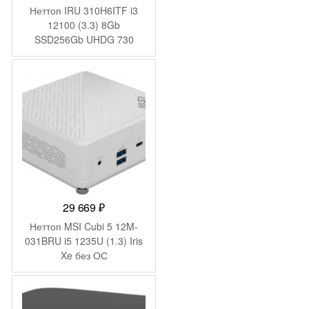
Неттоп IRU 310H6ITF i3
12100 (3.3) 8Gb
SSD256Gb UHDG 730
Windows 11 Pro GbitEth
WiFi BT 90W черный
(2031363)
29 669
₽
Неттоп MSI Cubi 5 12M-
031BRU i5 1235U (1.3) Iris
Xe без ОС
2.5xGbitEth+1xGbitEth WiFi
BT 65W белый (936-
B0A812-218)