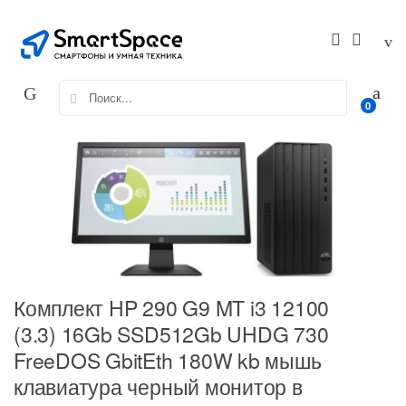
Skip
Skip
to
to
navigation
content
Search
0
for:
Комплект HP 290 G9 MT i3 12100
(3.3) 16Gb SSD512Gb UHDG 730
FreeDOS GbitEth 180W kb мышь
клавиатура черный монитор в