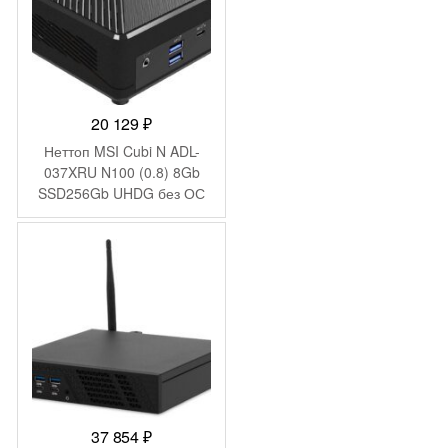
20 129
₽
Неттоп MSI Cubi N ADL-
037XRU N100 (0.8) 8Gb
SSD256Gb UHDG без ОС
2xGbitEth WiFi BT 65W
черный (9S6-B0A911-200)
37 854
₽