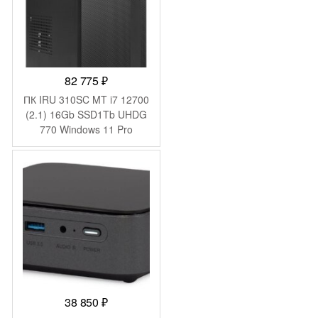
82 775
₽
ПК IRU 310SC MT i7 12700
(2.1) 16Gb SSD1Tb UHDG
770 Windows 11 Pro
GbitEth 200W черный
(1969074)
38 850
₽