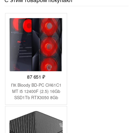
87 651
₽
ПК Bloody BD-PC CH61C1
MT i5 12400F (2.5) 16Gb
SSD1Tb RTX3050 8Gb
Windows 11 Home 64
GbitEth 500W черный
(2085725)