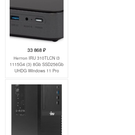
33 868
₽
Неттоп IRU 310TLCN i3
1115G4 (3) 8Gb SSD256Gb
UHDG Windows 11 Pro
GbitEth WiFi BT черный
(1975168)