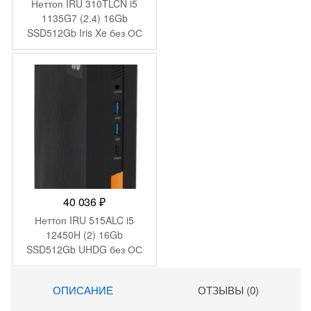
Неттоп IRU 310TLCN i5
1135G7 (2.4) 16Gb
SSD512Gb Iris Xe без ОС
GbitEth WiFi BT черный
(1975175)
40 036
₽
Неттоп IRU 515ALC i5
12450H (2) 16Gb
SSD512Gb UHDG без ОС
GbitEth WiFi BT 120W
черный (2012451)
ОПИСАНИЕ
ОТЗЫВЫ (0)