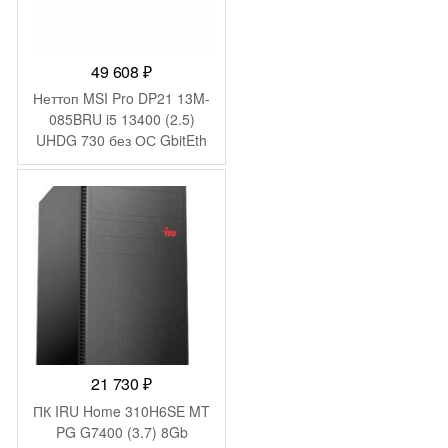
49 608
₽
Неттоп MSI Pro DP21 13M-
085BRU i5 13400 (2.5)
UHDG 730 без ОС GbitEth
WiFi BT 120W черный
(936-B0A421-089)
21 730
₽
ПК IRU Home 310H6SE MT
PG G7400 (3.7) 8Gb