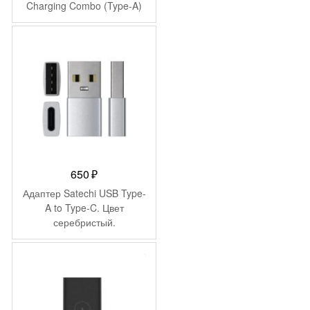
Charging Combo (Type-A)
2
990 ₽.
MDY-12-EH (BHR6035EU)
590 ₽.
650
₽
Адаптер Satechi USB Type-
A to Type-C. Цвет
серебристый.
-
521
₽