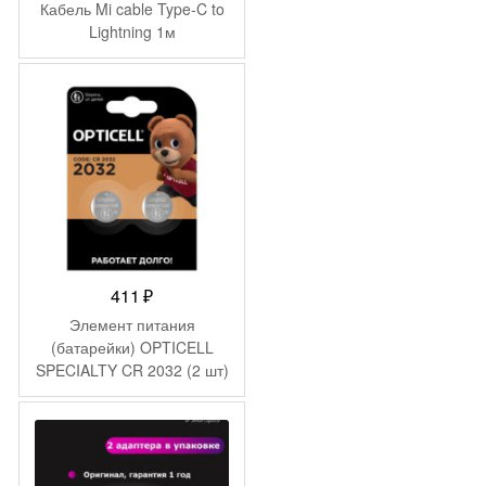
цена
цена:
Кабель Mi cable Type-C to
составляла
1
Lightning 1м
1
499 ₽.
515 ₽.
411
₽
Элемент питания
(батарейки) OPTICELL
SPECIALTY CR 2032 (2 шт)