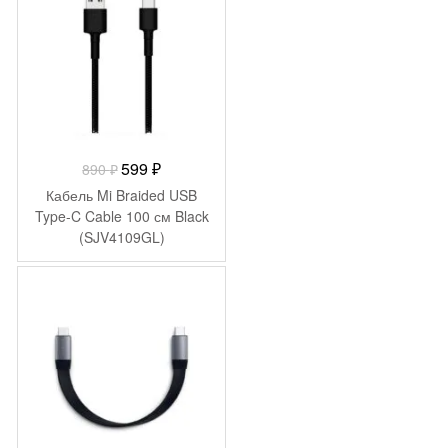
Первоначальная
Текущая
599
₽
890
₽
цена
цена:
Кабель Mi Braided USB
составляла
599 ₽.
Type-C Cable 100 см Black
(SJV4109GL)
890 ₽.