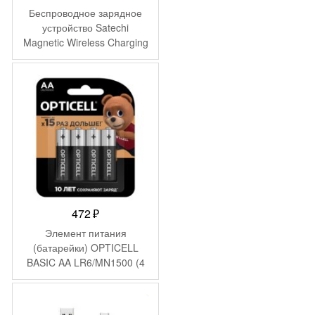
Беспроводное зарядное
устройство Satechi
Magnetic Wireless Charging
Cable. Интерфейс Type-C,
длина 1.5м. Цвет: серый
космос.
472
₽
Элемент питания
(батарейки) OPTICELL
BASIC AA LR6/MN1500 (4
шт)
-
291
₽