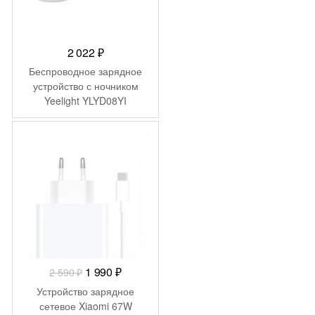
2 022
₽
Беспроводное зарядное
устройство с ночником
Yeelight YLYD08YI
-
600
₽
Первоначальная
Текущая
1 990
₽
2 590
₽
цена
цена:
Устройство зарядное
составляла
1
сетевое Xiaomi 67W