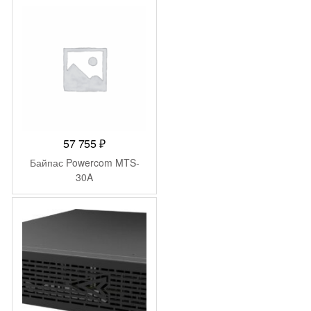
57 755
₽
Байпас Powercom MTS-
30A