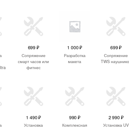
699
₽
1 000
₽
699
₽
а
Сопряжение
Разработка
Сопряжение
смарт часов или
макета
TWS наушнико
ltra
фитнес
ая
браслетов
1 490
₽
990
₽
2 990
₽
а
Установка
Комплексная
Установка UV