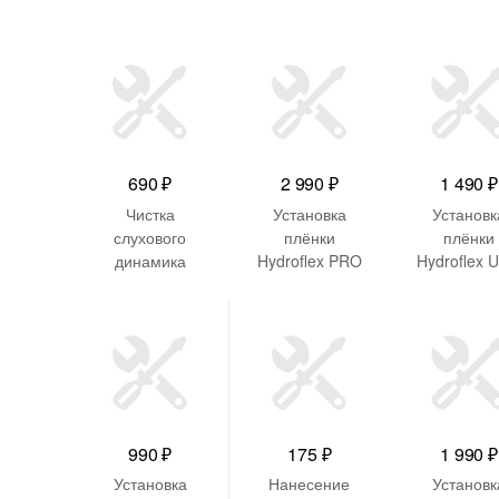
690
₽
2 990
₽
1 490
₽
Чистка
Установка
Установк
слухового
плёнки
плёнки
динамика
Hydroflex PRO
Hydroflex U
на планшет
Глянцев
глянцевая
990
₽
175
₽
1 990
₽
Установка
Нанесение
Установк