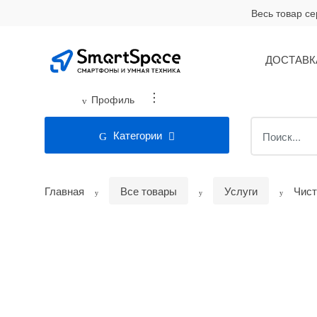
Skip
Skip
Весь товар с
to
to
navigation
content
ДОСТАВК
...
Профиль
Search
Категории
for:
Главная
Все товары
Услуги
Чист