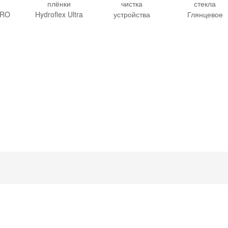
плёнки
чистка
стекла
PRO
Hydroflex Ultra
устройства
Глянцевое
я
Матовая