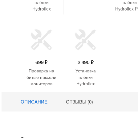
плёнки
плёнки
Hydroflex
Hydroflex 
Standard
Матова
Матовая
699
₽
2 490
₽
Проверка на
Установка
битые пиксели
плёнки
мониторов
Hydroflex
Антишпион
Глянцевая
ОПИСАНИЕ
ОТЗЫВЫ (0)