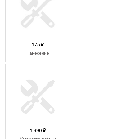
175
₽
Нанесение
1 990
₽
Установка плёнки