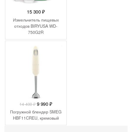
15 300
₽
Измельчитель пищевых
отходов BIRYUSA WD-
750G2R
-
4 410
₽
Первоначальная
Текущая
9 990
₽
14 400
₽
цена
цена:
Погружной блендер SMEG
составляла
9
HBF11CREU, кремовый
14
990 ₽.