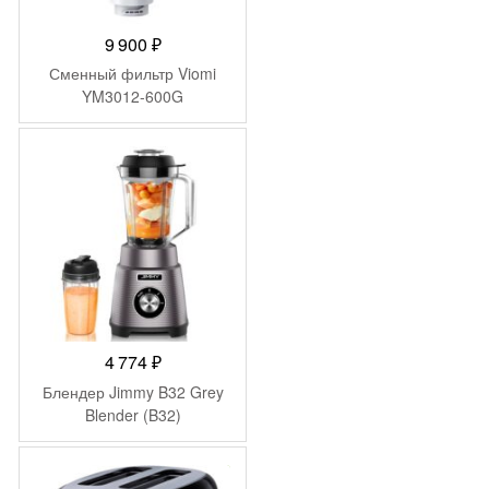
9 900
₽
Сменный фильтр Viomi
YM3012-600G
4 774
₽
Блендер Jimmy B32 Grey
Blender (B32)
-
5 000
₽