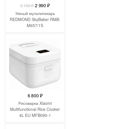
Первоначальная
Текущая
2 990
₽
3 190
₽
цена
цена:
Умный мультипекарь
составляла
2
REDMOND SkyBaker RMB-
M657/1S
3
990 ₽.
190 ₽.
6 800
₽
Рисоварка Xiaomi
Multifunctional Rice Cooker
4L EU MFB090-1