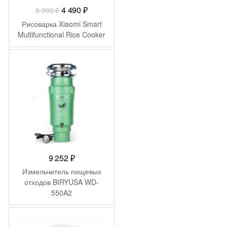
Первоначальная
Текущая
4 490
₽
9 900
₽
цена
цена:
Рисоварка Xiaomi Smart
составляла
4
Multifunctional Rice Cooker
9
490 ₽.
900 ₽.
9 252
₽
Измельчитель пищевых
отходов BIRYUSA WD-
550A2