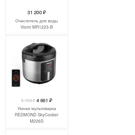
31 200
₽
Очиститель для воды
Viomi MR1223-B
-
1 138
₽
Первоначальная
Текущая
4 661
₽
5 799
₽
цена
цена:
Умная мультиварка
составляла
4
REDMOND SkyCooker
M226S
5
661 ₽.
799 ₽.