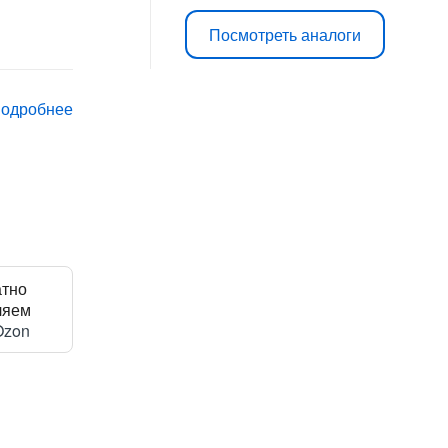
цена
цена:
Посмотреть аналоги
составляла
2
3
990 ₽.
подробнее
190 ₽.
атно
ляем
Ozon