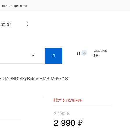
производителя
-00-01
...
Корзина
0
0 ₽
REDMOND SkyBaker RMB-M657/1S
Нет в наличии
3 190
₽
Первоначальная
Текущая
2 990
₽