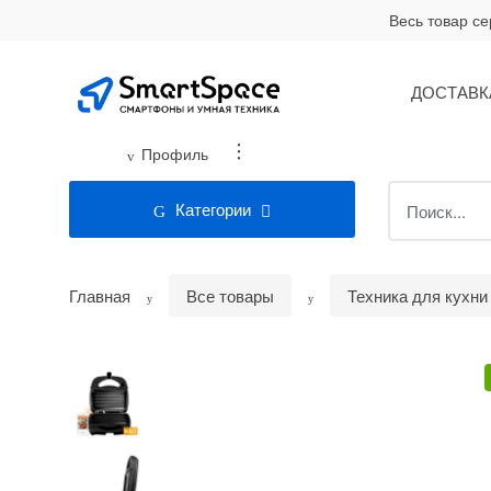
Skip
Skip
Весь товар с
to
to
navigation
content
ДОСТАВК
...
Профиль
Search
Категории
for:
Главная
Все товары
Техника для кухни