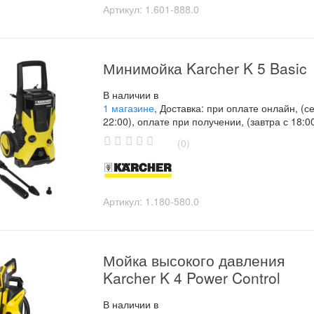
o
Артикул:
1.601-888.0
f
5
Минимойка Karcher K 5 Basic
В наличии в
1 магазине
, Доставка: при оплате онлайн, (с
22:00), оплате при получении, (завтра с 18:0
(0)
0
o
u
t
o
Артикул:
1.180-580.0
f
5
Мойка высокого давления
Karcher K 4 Power Control
В наличии в