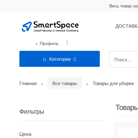
Skip
Skip
Весь товар с
to
to
navigation
content
ДОСТАВК
...
Профиль
Search
Категории
for:
Главная
Все товары
Товары для уборки
Товары
Фильтры
Цена