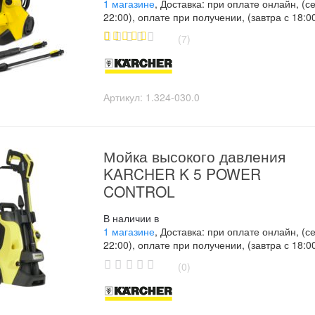
1 магазине
, Доставка: при оплате онлайн, (с
22:00), оплате при получении, (завтра с 18:0
(7)
5.00
out of
5
Артикул:
1.324-030.0
Мойка высокого давления
KARCHER K 5 POWER
CONTROL
В наличии в
1 магазине
, Доставка: при оплате онлайн, (с
22:00), оплате при получении, (завтра с 18:0
(0)
0
o
u
t