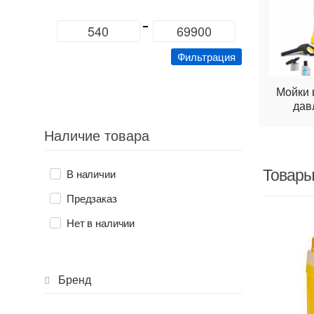
Минимальная
Максимальная
цена
цена
Фильтрация
Мойки 
дав
Наличие товара
Товары
В наличии
Предзаказ
Нет в наличии
Бренд