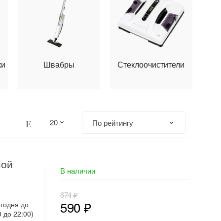
ки
Швабры
Стеклоочистители
ной
В наличии
674
₽
590
₽
егодня до
0 до 22:00)