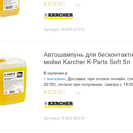
(4)
5.00
out of
5
Артикул:
9.605-610.0
Автошампунь для бесконтакт
мойки Karcher K-Parts Soft 5л
В наличии в
1 магазине
, Доставка: при оплате онлайн, (с
22:00), оплате при получении, (завтра с 18:0
(3)
5.00
out of
5
Артикул:
9.605-663.0