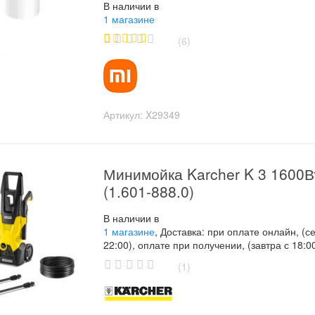
В наличии в
1 магазине
(6)
4.40
out
of 5
Артикул:
X29349
Минимойка Karcher K 3 1600В
(1.601-888.0)
В наличии в
1 магазине
, Доставка: при оплате онлайн, (с
22:00), оплате при получении, (завтра с 18:0
(1)
0
o
u
t