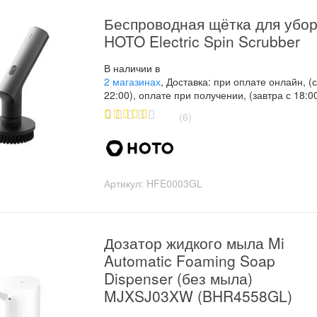
Беспроводная щётка для убор
HOTO Electric Spin Scrubber
В наличии в
2 магазинах
, Доставка: при оплате онлайн, (
22:00), оплате при получении, (завтра с 18:0
(6)
5.00
out of
5
Артикул:
HFE0003GL
Дозатор жидкого мыла Mi
Automatic Foaming Soap
Dispenser (без мыла)
MJXSJ03XW (BHR4558GL)