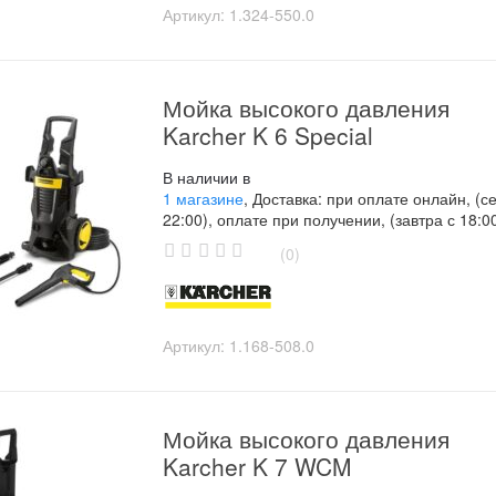
o
Артикул:
1.324-550.0
f
5
Мойка высокого давления
Karcher K 6 Special
В наличии в
1 магазине
, Доставка: при оплате онлайн, (с
22:00), оплате при получении, (завтра с 18:0
(0)
0
o
u
t
o
Артикул:
1.168-508.0
f
5
Мойка высокого давления
Karcher K 7 WCM