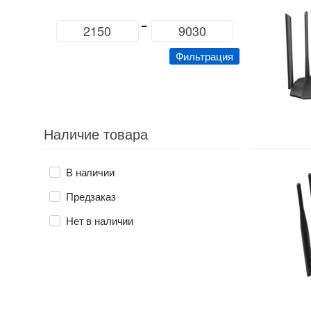
Минимальная
Максимальная
цена
цена
Фильтрация
Наличие товара
В наличии
Предзаказ
Нет в наличии