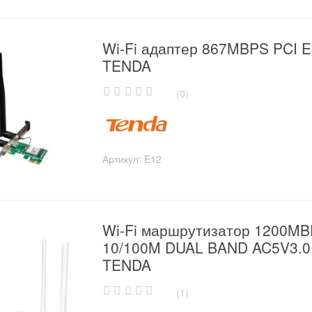
Wi-Fi адаптер 867MBPS PCI 
TENDA
(0)
0
o
u
t
o
Артикул:
E12
f
5
Wi-Fi маршрутизатор 1200M
10/100M DUAL BAND AC5V3.0
TENDA
(1)
0