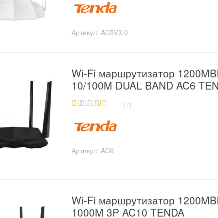
o
u
t
o
Артикул:
AC5V3.0
f
5
Wi-Fi маршрутизатор 1200M
10/100M DUAL BAND AC6 TE
(7)
5.00
out of
5
Артикул:
AC6
Wi-Fi маршрутизатор 1200M
1000M 3P AC10 TENDA