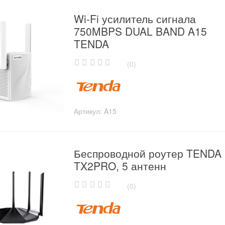
Wi-Fi усилитель сигнала
750MBPS DUAL BAND A15
TENDA
(0)
0
o
u
t
o
Артикул:
A15
f
5
Беспроводной роутер TENDA
TX2PRO, 5 антенн
(0)
0
o
u
t