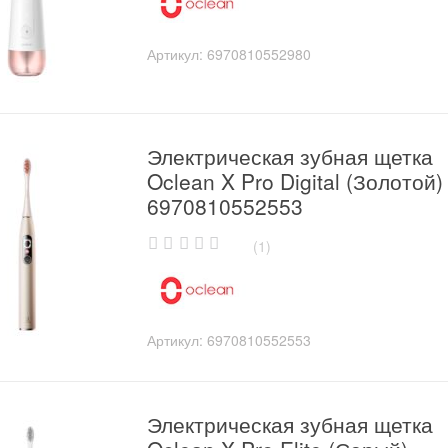
u
t
o
Артикул:
6970810552980
f
5
Электрическая зубная щетка
Oclean X Pro Digital (Золотой)
6970810552553
(1)
0
o
u
t
o
Артикул:
6970810552553
f
5
Электрическая зубная щетка