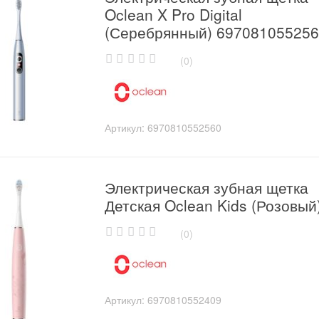
Oclean X Pro Digital
(Серебрянный) 69708105525
(0)
0
o
u
t
o
Артикул:
6970810552560
f
5
Электрическая зубная щетка
Детская Oclean Kids (Розовый
(0)
0
o
u
t
o
Артикул:
6970810552409
f
5