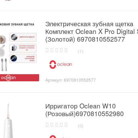
Электрическая зубная щетка
Комплект Oclean X Pro Digital 
(Золотой) 6970810552577
(1)
0
o
u
t
o
Артикул:
6970810552577
f
5
Ирригатор Oclean W10
(Розовый)6970810552980
(0)
0
o