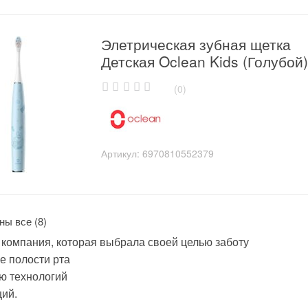
Элетрическая зубная щетка
Детская Oclean Kids (Голубой)
(0)
0
o
u
t
o
Артикул:
6970810552379
f
5
Сортировка:
ны все (8)
по
 компания, которая выбрала своей целью заботу
рейтингу
е полости рта
ю технологий
ций.