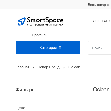
Skip
Skip
Весь товар с
to
to
navigation
content
ДОСТАВК
...
Профиль
Search
Категории
for:
Главная
Товар Бренд
Oclean
Oclean
Фильтры
Цена