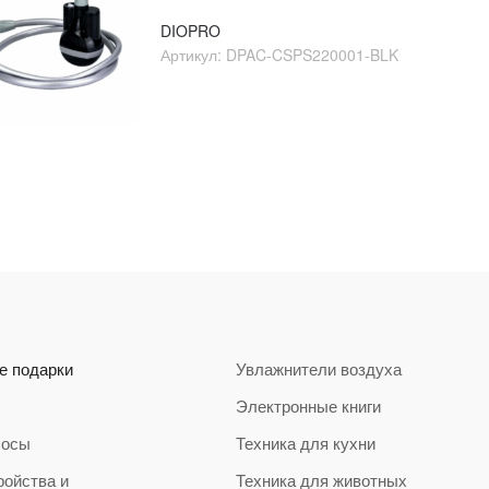
0
o
DIOPRO
u
Артикул:
DPAC-CSPS220001-BLK
t
o
f
5
е подарки
Увлажнители воздуха
Электронные книги
сосы
Техника для кухни
ройства и
Техника для животных