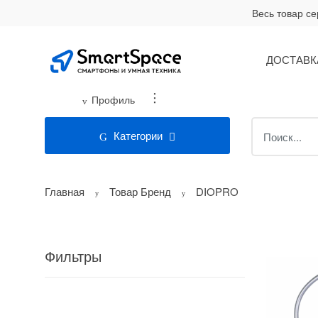
Skip
Skip
Весь товар с
to
to
navigation
content
ДОСТАВК
...
Профиль
Search
Категории
for:
Главная
Товар Бренд
DIOPRO
Фильтры