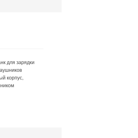
нк для зарядки
наушников
ый корпус,
чником