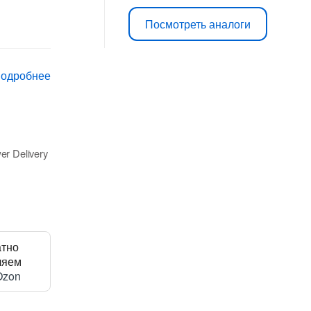
цена
цена:
Посмотреть аналоги
составляла
3
4
890 ₽.
подробнее
290 ₽.
er Delivery
атно
ляем
Ozon