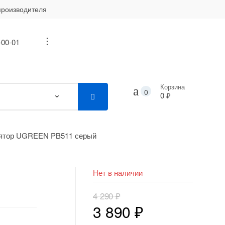
производителя
-00-01
...
Корзина
0
0 ₽
ятор UGREEN PB511 серый
Нет в наличии
4 290
₽
Первоначальная
Текущая
3 890
₽