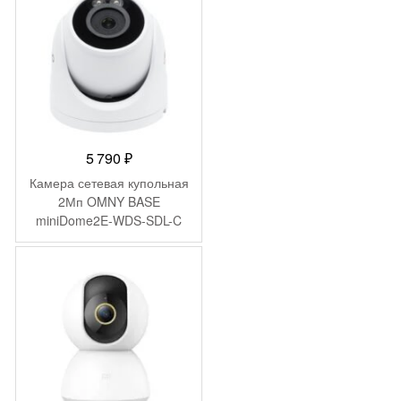
5 790
₽
Камера сетевая купольная
2Мп OMNY BASE
miniDome2E-WDS-SDL-C
28 с двойной подсветкой и
микрофоном