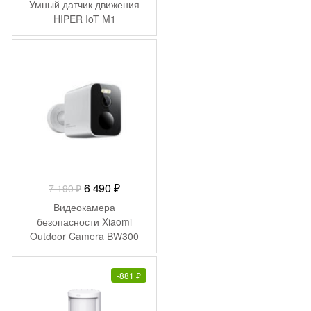
Умный датчик движения
HIPER IoT M1
-
700
₽
Первоначальная
Текущая
6 490
₽
7 190
₽
цена
цена:
Видеокамера
составляла
6
безопасности Xiaomi
Outdoor Camera BW300
7
490 ₽.
MJSXJ08BY (BHR8303GL)
190 ₽.
-
881
₽