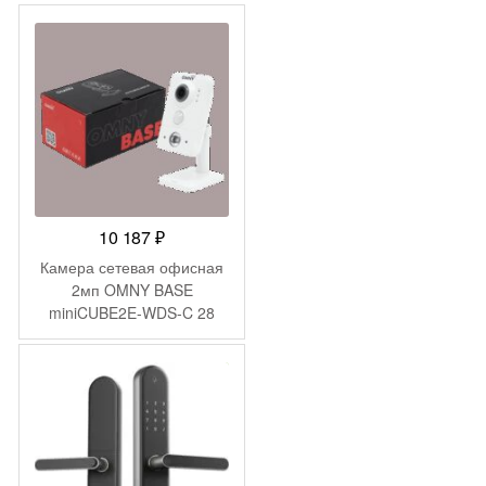
MJSXJ02HL (QDJ4065GL)
10 187
₽
Камера сетевая офисная
2мп OMNY BASE
miniCUBE2E-WDS-C 28
-
11 691
₽