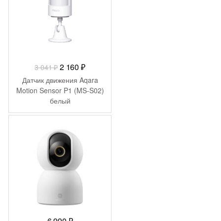
Первоначальная
Текущая
2 160
₽
3 041
₽
цена
цена:
Датчик движения Aqara
составляла
2
Motion Sensor P1 (MS-S02)
белый
3
160 ₽.
041 ₽.
6 990
₽