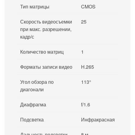
Тип матрицы
CMOS
Скорость видеосъемки
25
при макс. разрешении,
кадр/с
Количество матриц
1
Форматы записи видео
H.265
Угол обзора по
113°
диагонали
Диафрагма
f/1.6
Подсветка
Инфракрасная
Дальность подсветки
8 м