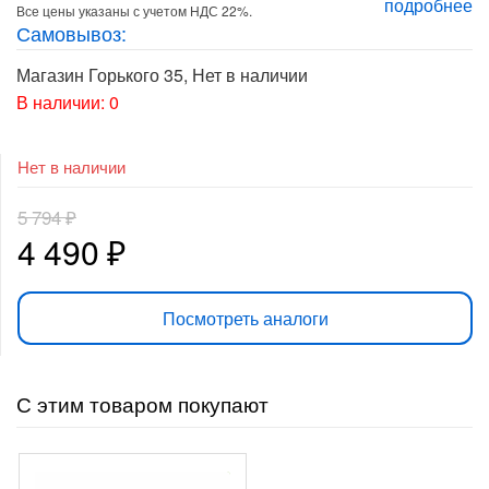
подробнее
12
Рейтинг
Все цены указаны с учетом НДС 22%.
4.42
из 5
Самовывоз:
на основе
опроса
Магазин Горького 35
,
Нет в наличии
пользоват
елей
В наличии: 0
Нет в наличии
5 794
₽
Первоначальная
Текущая
4 490
₽
цена
цена:
Посмотреть аналоги
составляла
4
5
490 ₽.
С этим товаром покупают
794 ₽.
-
525
₽