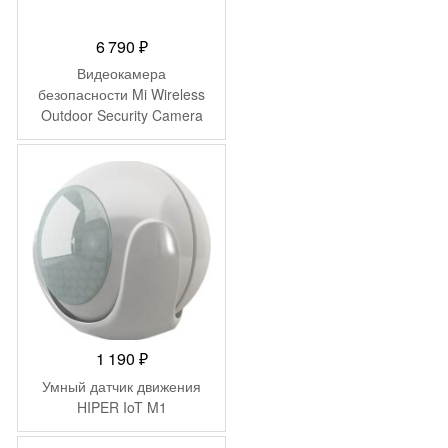
6 790
₽
Видеокамера
безопасности Mi Wireless
Outdoor Security Camera
1080p MWC14
(BHR4433GL)
1 190
₽
Умный датчик движения
HIPER IoT M1