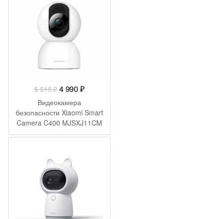
Первоначальная
Текущая
4 990
₽
5 515
₽
цена
цена:
Видеокамера
составляла
4
безопасности Xiaomi Smart
Camera C400 MJSXJ11CM
5
990 ₽.
(BHR6619GL)
515 ₽.
-
1 592
₽