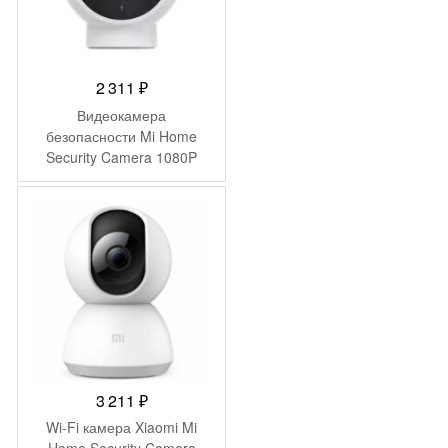
2 311
₽
Видеокамера
безопасности Mi Home
Security Camera 1080P
(Magnetic Mount)
MJSXJ02HL (QDJ4065GL)
3 211
₽
Wi-Fi камера Xiaomi Mi