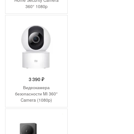
Home Security Camera
360° 1080p
3 390
₽
Видеокамера
безопасности Mi 360°
Camera (1080p)
MJSXJ10CM (BHR4885GL)
(Русская версия)
-
1 714
₽