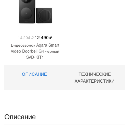
Первоначальная
Текущая
12 490
₽
14 204
₽
цена
цена:
Видеозвонок Aqara Smart
составляла
12
Video Doorbell G4 черный
SVD-KIT1
14
490 ₽.
204 ₽.
ОПИСАНИЕ
ТЕХНИЧЕСКИЕ
ХАРАКТЕРИСТИКИ
Описание