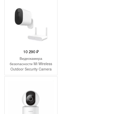
10 290
₽
Видеокамера
безопасности Mi Wireless
Outdoor Security Camera
1080p Set MWC13
(BHR4435GL)
-
680
₽