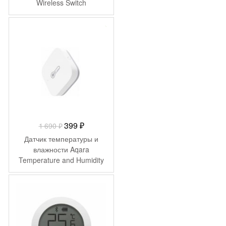
Wireless Switch
-
1 291
₽
Первоначальная
Текущая
399
₽
1 690
₽
цена
цена:
Датчик температуры и
составляла
399 ₽.
влажности Aqara
Temperature and Humidity
1
Sensor WSDCGQ11LM
690 ₽.