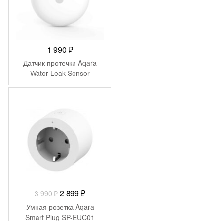
1 990
₽
Датчик протечки Aqara
Water Leak Sensor
-
1 091
₽
Первоначальная
Текущая
2 899
₽
3 990
₽
цена
цена:
Умная розетка Aqara
составляла
2
Smart Plug SP-EUC01