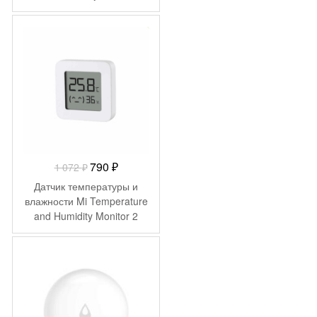
WSDCGQ01LM
(YTC4042GL)
-
282
₽
Первоначальная
Текущая
790
₽
1 072
₽
цена
цена:
Датчик температуры и
составляла
790 ₽.
влажности Mi Temperature
and Humidity Monitor 2
1
LYWSD03MMC
072 ₽.
(NUN4126GL)