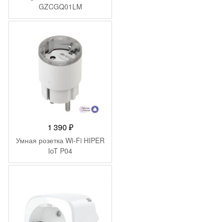
GZCGQ01LM
(YTC4043GL)
1 390
₽
Умная розетка Wi-Fi HIPER
IoT P04
-
1 000
₽