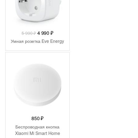
Первоначальная
Текущая
4 990
₽
5 990
₽
цена
цена:
Умная розетка Eve Energy
составляла
4
5
990 ₽.
990 ₽.
850
₽
Беспроводная кнопка
Xiaomi Mi Smart Home