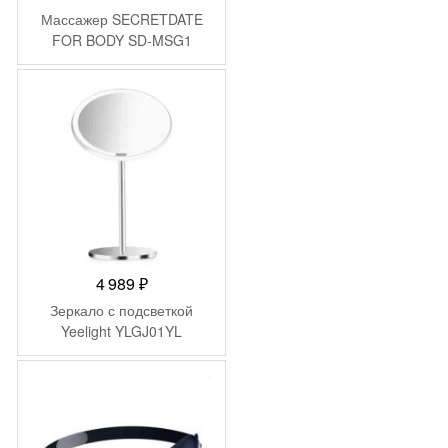
цена
цена:
Массажер SECRETDATE
составляла
4
FOR BODY SD-MSG1
5
290 ₽.
990 ₽.
4 989
₽
Зеркало с подсветкой
Yeelight YLGJ01YL
-
400
₽