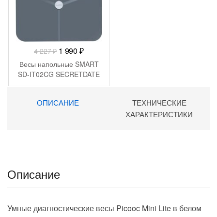
Первоначальная
Текущая
1 990
₽
4 227
₽
цена
цена:
Весы напольные SMART
составляла
1
SD-IT02CG SECRETDATE
4
990 ₽.
227 ₽.
ОПИСАНИЕ
ТЕХНИЧЕСКИЕ
ХАРАКТЕРИСТИКИ
Описание
Умные диагностические весы Picooc Mini Lite
в белом