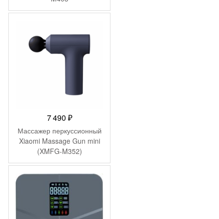
7 490
₽
Массажер перкуссионный
Xiaomi Massage Gun mini
(XMFG-M352)
-
2 237
₽