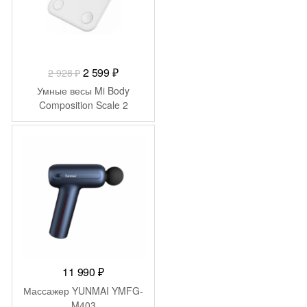
Первоначальная
Текущая
2 599
₽
2 928
₽
цена
цена:
Умные весы Mi Body
составляла
2
Composition Scale 2
2
599 ₽.
928 ₽.
11 990
₽
Массажер YUNMAI YMFG-
M403