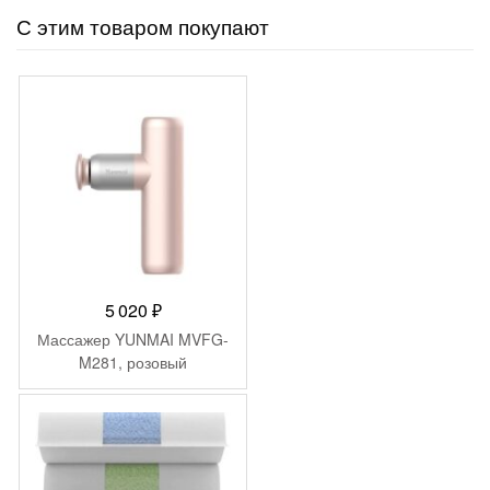
3
650 ₽.
С этим товаром покупают
372 ₽.
5 020
₽
Массажер YUNMAI MVFG-
M281, розовый