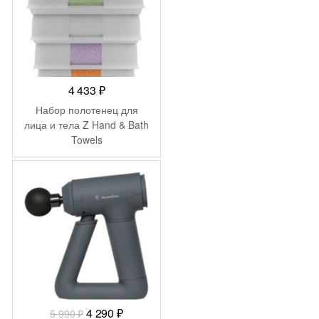
4 433
₽
Набор полотенец для
лица и тела Z Hand & Bath
Towels
-
1 700
₽
Первоначальная
Текущая
4 290
₽
5 990
₽