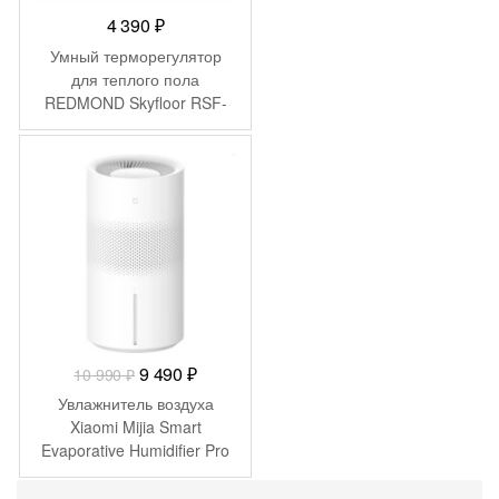
4 390
₽
Умный терморегулятор
для теплого пола
REDMOND Skyfloor RSF-
171S
-
1 500
₽
Первоначальная
Текущая
9 490
₽
10 990
₽
цена
цена:
Увлажнитель воздуха
составляла
9
Xiaomi Mijia Smart
Evaporative Humidifier Pro
10
490 ₽.
BHR082TEU
990 ₽.