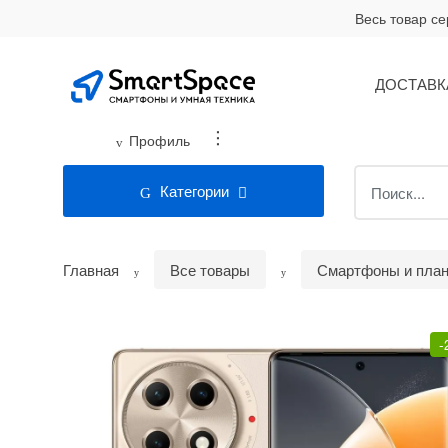
Skip
Skip
Весь товар с
to
to
navigation
content
ДОСТАВК
...
Профиль
Search
Категории
for:
Главная
Все товары
Смартфоны и пла
-