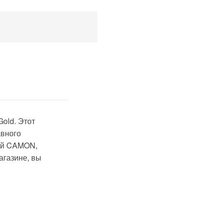
,
old. Этот
авного
ой CAMON,
агазине, вы