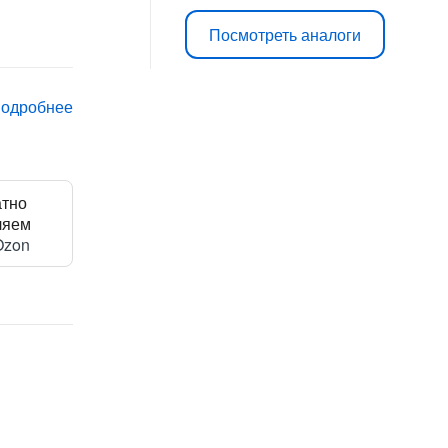
цена
цена:
Посмотреть аналоги
составляла
23
25
790 ₽.
подробнее
990 ₽.
атно
ляем
Ozon