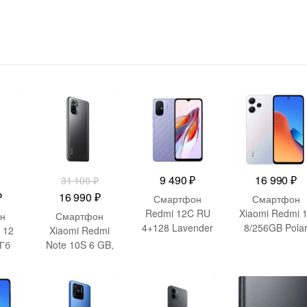
00
₽
-
14 110
₽
9 490
₽
16 990
₽
₽
31 100
₽
ачальная
Текущая
Первоначальная
Текущая
₽
16 990
₽
Смартфон
Смартфон
цена:
цена
цена:
Redmi 12C RU
Xiaomi Redmi 
н
Смартфон
4+128 Lavender
8/256GB Pola
ляла
15
составляла
16
 12
Xiaomi Redmi
Purple
Silver (RU)
Гб
Note 10S 6 GB,
990 ₽.
31
990 ₽.
(MZB0DJNRU)
y
64 GB, Onyx
100 ₽.
RU)
Gray
70
₽
-
7 221
₽
-
1 388
₽
-
5 999
(M2101K7BNY)