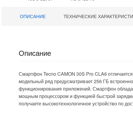
19
990 ₽.
21
990 ₽.
GB, Mint Green
Onyx Gray
989 ₽.
612 ₽.
(220333QNY)
(MZB0E0FRU)
ОПИСАНИЕ
ТЕХНИЧЕСКИЕ ХАРАКТЕРИСТ
Описание
Смартфон Tecno CAMON 30S Pro CLA6 отличается в
модельный ряд предусматривает 256 ГБ встроенно
функционирования приложений. Смартфон облада
мощным процессором и функцией быстрой зарядки
получаете высокотехнологичное устройство по дос