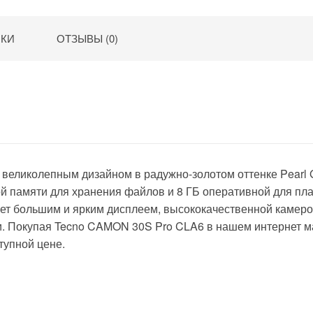
BEIDOU,
GLONASS, GPS
Type-C, 5000
ИКИ
ОТЗЫВЫ (0)
mAh, Andr
еликолепным дизайном в радужно-золотом оттенке Pearl G
й памяти для хранения файлов и 8 ГБ оперативной для пл
ет большим и ярким дисплеем, высококачественной камер
. Покупая Tecno CAMON 30S Pro CLA6 в нашем интернет м
тупной цене.