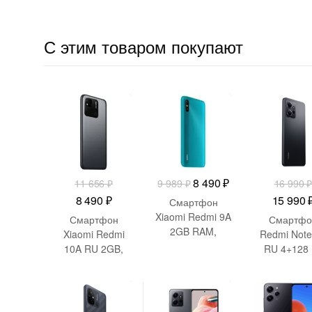
С этим товаром покупают
-
3 166
₽
-
1 499
₽
-
1 0
Первоначальная
Текущая
8 490
₽
11 656
₽
9 989
₽
16 990
Первоначальная
Текущая
цена
цена:
Первон
8 490
₽
15 990
Смартфон
цена
цена:
составляла
8
цена
Xiaomi Redmi 9A
Смартфон
Смартфо
2GB RAM,
составляла
8
9
490 ₽.
состав
Xiaomi Redmi
Redmi Note
32GB, Aurora
10A RU 2GB,
RU 4+128 
11
490 ₽.
989 ₽.
16
Green
32GB, Graphite
Onyx Gra
656 ₽.
990 ₽.
(M2006C3LG)
Gray
(MZB0DOO
-
1 500
₽
-
3 000
₽
-
7