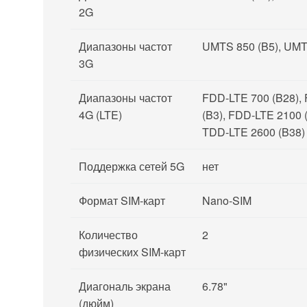
2G
Диапазоны частот
UMTS 850 (B5), UMT
3G
Диапазоны частот
FDD-LTE 700 (B28), 
4G (LTE)
(B3), FDD-LTE 2100 
TDD-LTE 2600 (B38)
Поддержка сетей 5G
нет
Формат SIM-карт
Nano-SIM
Количество
2
физических SIM-карт
Диагональ экрана
6.78"
(дюйм)