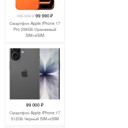
Первоначальная
Текущая
99 990
₽
156 000
₽
цена
цена:
Смартфон Apple iPhone 17
составляла
99
Pro 256Gb Оранжевый
SIM+eSIM
156
990 ₽.
000 ₽.
99 000
₽
Смартфон Apple iPhone 17
512Gb Черный SIM+eSIM