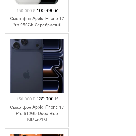
Первоначальная
Текущая
100 990
₽
150 000
₽
цена
цена:
Смартфон Apple iPhone 17
составляла
100
Pro 256Gb Серебристый
150
990 ₽.
000 ₽.
-
11 000
₽
Первоначальная
Текущая
139 000
₽
150 000
₽
цена
цена:
Смартфон Apple iPhone 17
составляла
139
Pro 512Gb Deep Blue
SIM+eSIM
150
000 ₽.
000 ₽.