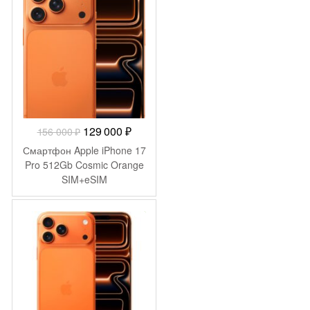
-
27 000
₽
Первоначальная
Текущая
129 000
₽
156 000
₽
цена
цена:
Смартфон Apple iPhone 17
составляла
129
Pro 512Gb Cosmic Orange
SIM+eSIM
156
000 ₽.
000 ₽.
-
56 010
₽