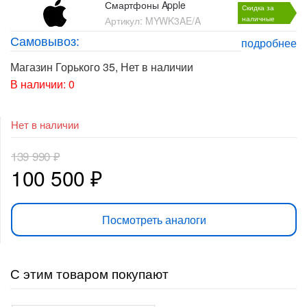
Смартфоны Apple
Скидка за
Артикул:
MYWK3AE/A
наличные
Самовывоз:
подробнее
Магазин Горького 35
,
Нет в наличии
В наличии: 0
Нет в наличии
139 990
₽
Первоначальная
Текущая
100 500
₽
цена
цена:
Посмотреть аналоги
составляла
100
139
500 ₽.
С этим товаром покупают