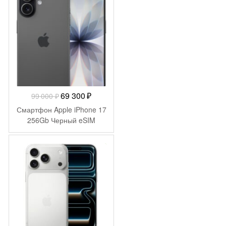
-
29 700
₽
Первоначальная
Текущая
69 300
₽
99 000
₽
цена
цена:
Смартфон Apple iPhone 17
составляла
69
256Gb Черный eSIM
99
300 ₽.
000 ₽.
-
49 010
₽