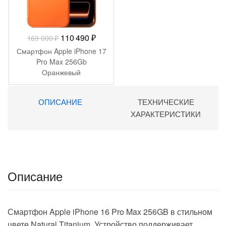
Первоначальная
Текущая
110 490
₽
169 000
₽
цена
цена:
Смартфон Apple iPhone 17
составляла
110
Pro Max 256Gb
Оранжевый
169
490 ₽.
000 ₽.
ОПИСАНИЕ
ТЕХНИЧЕСКИЕ
ХАРАКТЕРИСТИКИ
Описание
Смартфон Apple iPhone 16 Pro Max 256GB в стильном
цвете Natural Titanium. Устройство поддерживает