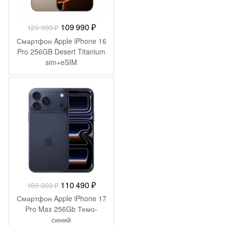
Первоначальная
Текущая
109 990
₽
129 990
₽
цена
цена:
Смартфон Apple iPhone 16
составляла
109
Pro 256GB Desert Titanium
sim+eSIM
129
990 ₽.
990 ₽.
-
58 510
₽
Первоначальная
Текущая
110 490
₽
169 000
₽
цена
цена:
Смартфон Apple iPhone 17
составляла
110
Pro Max 256Gb Темо-
синий
169
490 ₽.