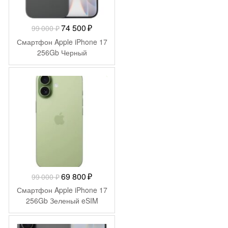
Первоначальная
Текущая
74 500
₽
99 000
₽
цена
цена:
Смартфон Apple iPhone 17
составляла
74
256Gb Черный
99
500 ₽.
000 ₽.
-
29 200
₽
Первоначальная
Текущая
69 800
₽
99 000
₽
цена
цена:
Смартфон Apple iPhone 17
составляла
69
256Gb Зеленый eSIM
99
800 ₽.
000 ₽.