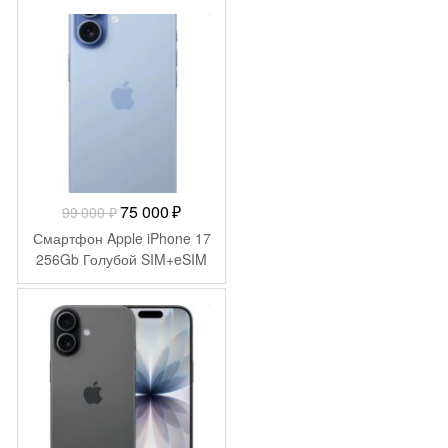
990 ₽.
-
24 000
₽
Первоначальная
Текущая
75 000
₽
99 000
₽
цена
цена:
Смартфон Apple iPhone 17
составляла
75
256Gb Голубой SIM+eSIM
99
000 ₽.
000 ₽.
-
24 500
₽