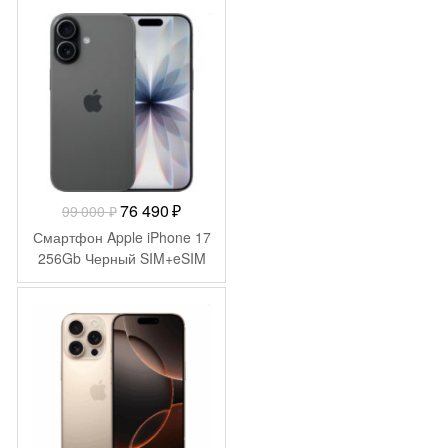
-
22 510
₽
Первоначальная
Текущая
76 490
₽
99 000
₽
цена
цена:
Смартфон Apple iPhone 17
составляла
76
256Gb Черный SIM+eSIM
99
490 ₽.
000 ₽.
-
20 000
₽