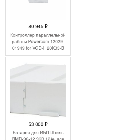
80 945
₽
Контроллер параллельной
работы Powercom 12029-
01949 for VGD-II 20K33-B
Hot swap battery
53 000
₽
Батарея для ИБП Штиль
BMR-96-12 96В 12Ач для