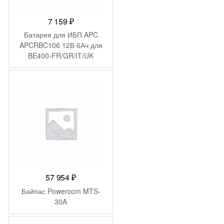
7 159
₽
Батарея для ИБП APC
APCRBC106 12В 6Ач для
BE400-FR/GR/IT/UK
57 954
₽
Байпас Powercom MTS-
30A