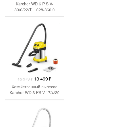
составляла
27
Karcher WD 6 P S V-
30/6/22/T 1.628-360.0
33
884 ₽.
990 ₽.
-
2 480
₽
Первоначальная
Текущая
13 499
₽
15 979
₽
цена
цена:
Хозяйственный пылесос
составляла
13
Karcher WD 3 PS V-17/4/20
15
499 ₽.
979 ₽.