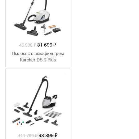
Первоначальная
Текущая
31 699
₽
46 990
₽
цена
цена:
Пылесос с аквафильтром
составляла
31
Karcher DS 6 Plus
46
699 ₽.
990 ₽.
-
12 891
₽
Первоначальная
Текущая
98 899
₽
111 790
₽