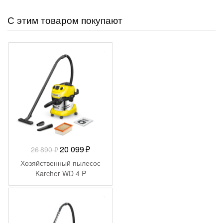
С этим товаром покупают
-
6 791
₽
Первоначальная
Текущая
20 099
₽
26 890
₽
цена
цена:
Хозяйственный пылесос
составляла
20
Karcher WD 4 P
26
099 ₽.
890 ₽.
-
15 291
₽