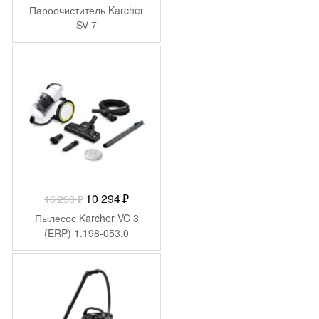
цена
цена:
Пароочиститель Karcher
составляла
98
SV 7
111
899 ₽.
790 ₽.
-
5 996
₽
Первоначальная
Текущая
10 294
₽
16 290
₽
цена
цена:
Пылесос Karcher VC 3
составляла
10
(ERP) 1.198-053.0
16
294 ₽.
290 ₽.
-
10 991
₽