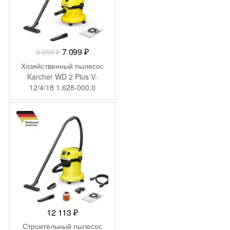
Первоначальная
Текущая
7 099
₽
9 090
₽
цена
цена:
Хозяйственный пылесос
составляла
7
Karcher WD 2 Plus V-
12/4/18 1.628-000.0
9
099 ₽.
090 ₽.
12 113
₽
Строительный пылесос