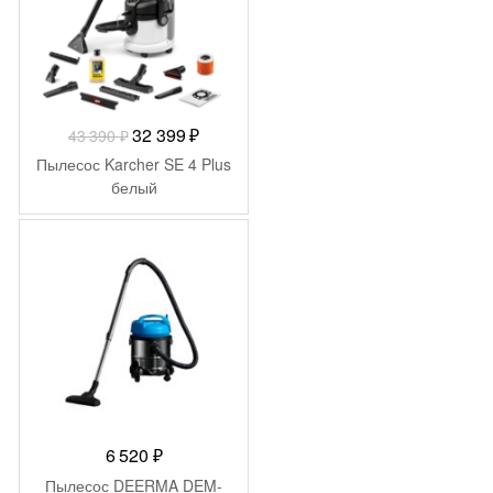
Первоначальная
Текущая
32 399
₽
43 390
₽
цена
цена:
Пылесос Karcher SE 4 Plus
составляла
32
белый
43
399 ₽.
390 ₽.
6 520
₽
Пылесос DEERMA DEM-