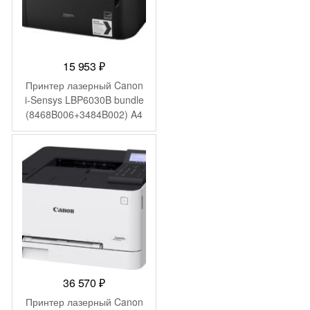
15 953
₽
Принтер лазерный Canon
i-Sensys LBP6030B bundle
(8468B006+3484B002) A4
черный (в комплекте: +
картридж)
36 570
₽
Принтер лазерный Canon