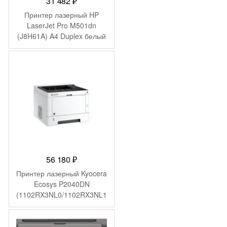
31 482
₽
Принтер лазерный HP
LaserJet Pro M501dn
(J8H61A) A4 Duplex белый
56 180
₽
Принтер лазерный Kyocera
Ecosys P2040DN
(1102RX3NL0/1102RX3NL1
) A4 Duplex Net черный