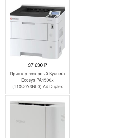
37 630
₽
Принтер лазерный Kyocera
Ecosys PA4500x
(110C0Y3NL0) A4 Duplex
белый