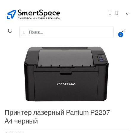
Skip
Skip
to
to
navigation
content
Search
0
for:
Принтер лазерный Pantum P2207
A4 черный
Принтеры