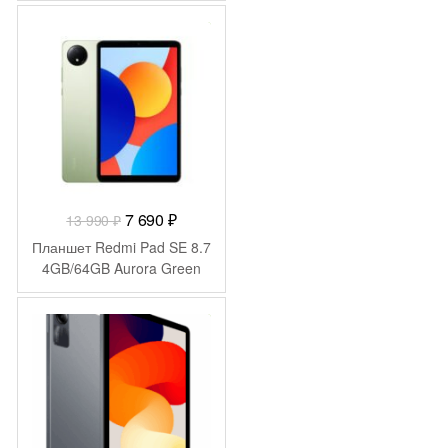
990 ₽.
-
6 300
₽
Первоначальная
Текущая
7 690
₽
13 990
₽
цена
цена:
Планшет Redmi Pad SE 8.7
составляла
7
4GB/64GB Aurora Green
13
690 ₽.
990 ₽.
-
6 009
₽