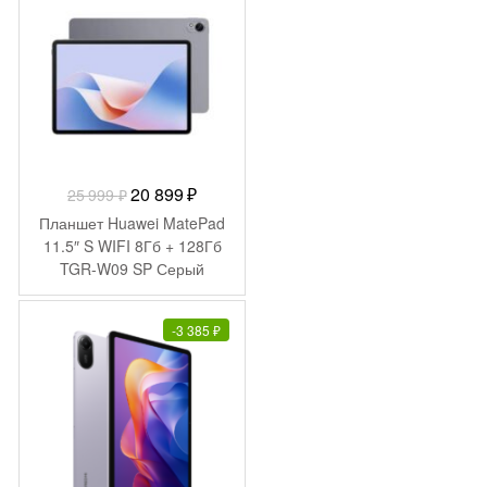
Первоначальная
Текущая
20 899
₽
25 999
₽
цена
цена:
Планшет Huawei MatePad
составляла
20
11.5″ S WIFI 8Гб + 128Гб
TGR-W09 SP Серый
25
899 ₽.
999 ₽.
-
3 385
₽