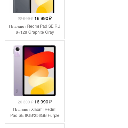
Первоначальная
Текущая
16 990
₽
22 999
₽
цена
цена:
Планшет Redmi Pad SE RU
составляла
16
6+128 Graphite Gray
22
990 ₽.
999 ₽.
-
3 310
₽
Первоначальная
Текущая
16 990
₽
20 300
₽
цена
цена:
Планшет Xiaomi Redmi
составляла
16
Pad SE 8GB/256GB Purple
20
990 ₽.