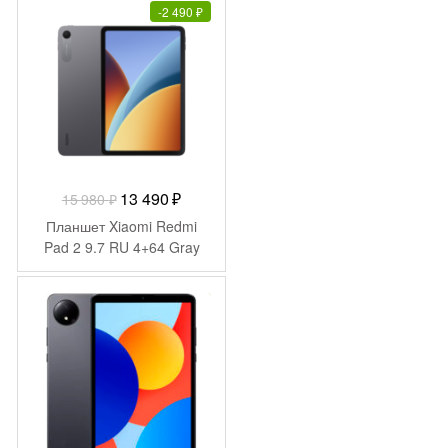
300 ₽.
-
2 490
₽
Первоначальная
Текущая
13 490
₽
15 980
₽
цена
цена:
Планшет Xiaomi Redmi
составляла
13
Pad 2 9.7 RU 4+64 Gray
15
490 ₽.
980 ₽.
-
5 500
₽