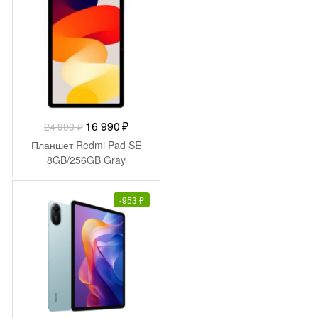
Первоначальная
Текущая
16 990
₽
24 990
₽
цена
цена:
Планшет Redmi Pad SE
составляла
16
8GB/256GB Gray
24
990 ₽.
990 ₽.
-
953
₽