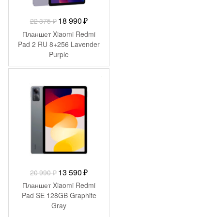
Первоначальная
Текущая
18 990
₽
22 375
₽
цена
цена:
Планшет Xiaomi Redmi
составляла
18
Pad 2 RU 8+256 Lavender
Purple
22
990 ₽.
375 ₽.
-
7 400
₽
Первоначальная
Текущая
13 590
₽
20 990
₽
цена
цена:
Планшет Xiaomi Redmi
составляла
13
Pad SE 128GB Graphite
Gray
20
590 ₽.