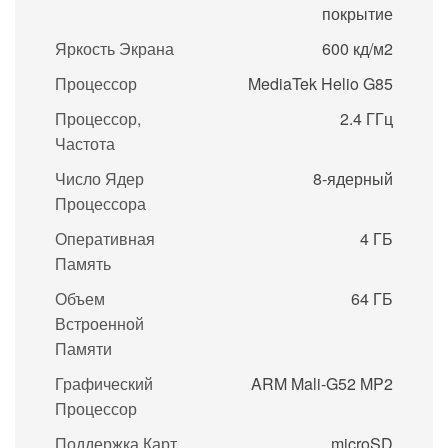
покрытие
Яркость Экрана
600 кд/м2
Процессор
MediaTek Helio G85
Процессор,
2.4 ГГц
Частота
Число Ядер
8-ядерный
Процессора
Оперативная
4 ГБ
Память
Объем
64 ГБ
Встроенной
Памяти
Графический
ARM Mali-G52 MP2
Процессор
Поддержка Карт
microSD