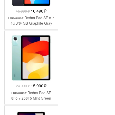
Первоначальная
Текущая
10 490
₽
15 990
₽
цена
цена:
Планшет Redmi Pad SE 8.7
составляла
10
4GB/64GB Graphite Gray
15
490 ₽.
990 ₽.
-
9 000
₽
Первоначальная
Текущая
15 990
₽
24 990
₽
цена
цена:
Планшет Redmi Pad SE
составляла
15
8Гб + 256Гб Mint Green
24
990 ₽.
990 ₽.
-
8 000
₽