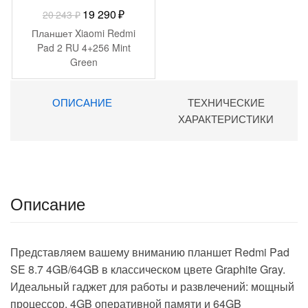
Первоначальная
Текущая
19 290
₽
20 243
₽
цена
цена:
Планшет Xiaomi Redmi
составляла
19
Pad 2 RU 4+256 Mint
Green
20
290 ₽.
243 ₽.
ОПИСАНИЕ
ТЕХНИЧЕСКИЕ
ХАРАКТЕРИСТИКИ
Описание
Представляем вашему вниманию планшет Redmi Pad
SE 8.7 4GB/64GB в классическом цвете Graphite Gray.
Идеальный гаджет для работы и развлечений: мощный
процессор, 4GB оперативной памяти и 64GB