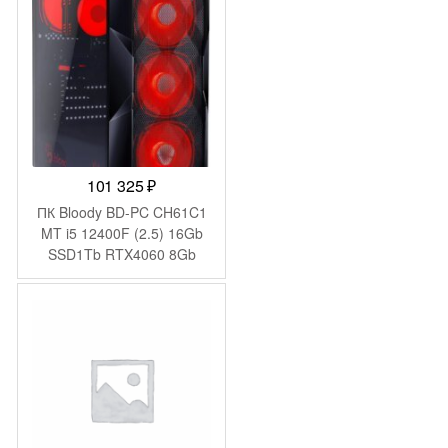
101 325
₽
ПК Bloody BD-PC CH61C1
MT i5 12400F (2.5) 16Gb
SSD1Tb RTX4060 8Gb
Windows 11 Home 64
GbitEth 500W черный
(2085729)