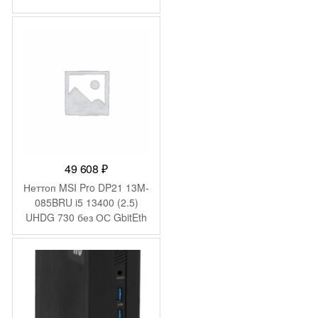
GbitEth 200W черный
(1969064)
49 608
₽
Неттоп MSI Pro DP21 13M-
085BRU i5 13400 (2.5)
UHDG 730 без ОС GbitEth
WiFi BT 120W черный
(936-B0A421-089)