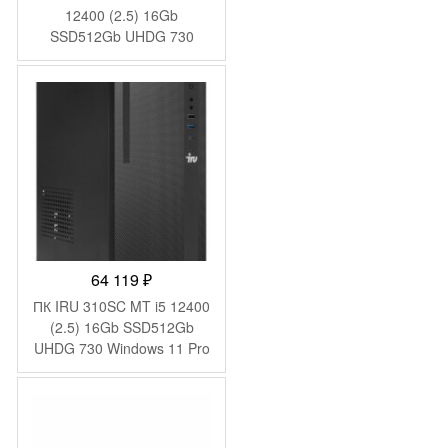
12400 (2.5) 16Gb
SSD512Gb UHDG 730
Windows 11 Pro GbitEth
WiFi BT 90W черный
(2031374)
64 119
₽
ПК IRU 310SC MT i5 12400
(2.5) 16Gb SSD512Gb
UHDG 730 Windows 11 Pro
GbitEth 200W черный
(1969065)