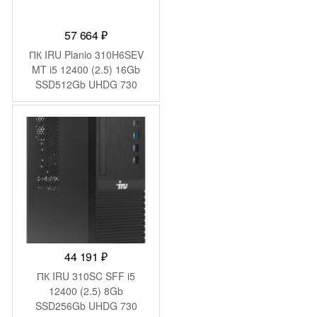
57 664
₽
ПК IRU Planio 310H6SEV
MT i5 12400 (2.5) 16Gb
SSD512Gb UHDG 730
FreeDOS GbitEth 400W
черный (RUS) (2109280)
44 191
₽
ПК IRU 310SC SFF i5
12400 (2.5) 8Gb
SSD256Gb UHDG 730