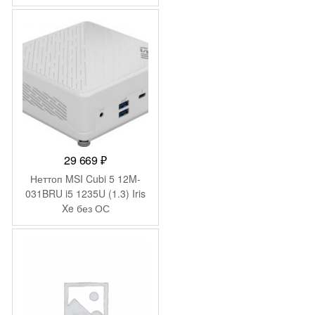
Windows 11 Pro GbitEth
200W черный (1969067)
29 669
₽
Неттоп MSI Cubi 5 12M-
031BRU i5 1235U (1.3) Iris
Xe без ОС
2.5xGbitEth+1xGbitEth WiFi
BT 65W белый (936-
B0A812-218)