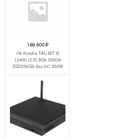
169 600
₽
ПК Kvadra TAU MT i5
12400 (2.5) 8Gb 500Gb
SSD256Gb без ОС 350W
мышь клавиатура
(Y20SYSCAS201R_C81482
КМ2103786)