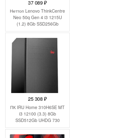
37 089
₽
Неттоп Lenovo ThinkCentre
Neo 50q Gen 4 i3 1215U
(1.2) 8Gb SSD256Gb
UHDG без ОС GbitEth WiFi
BT 65W kb мышь
клавиатура черный
(12LN003KUM)
25 308
₽
ПК IRU Home 310H6SE MT
i3 12100 (3.3) 8Gb
SSD512Gb UHDG 730
FreeDOS GbitEth 400W
черный (1994640)