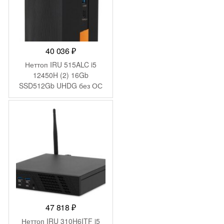
40 036
₽
Неттоп IRU 515ALC i5
12450H (2) 16Gb
SSD512Gb UHDG без ОС
GbitEth WiFi BT 120W
черный (2012451)
47 818
₽
Неттоп IRU 310H6ITF i5