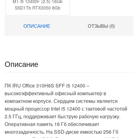
MT i5 12400F (2.5) 16Gb
SSD1Tb RTX3050 8Gb
Windows 11 Home 64
GbitEth 500W черный
ОПИСАНИЕ
ОТЗЫВЫ (0)
(2085725)
Описание
ПК IRU Office 310H6S SFF i5 12400 –
высокоэффективный офисный компьютер в
компактном корпусе. Сердцем системы является
мощный процессор Intel i5 12400 с тактовой частотой
2.5 ГГц, поддерживает быструю рабочую нагрузку.
Оперативная память 16 Гб обеспечивает
многозадачность. На SSD-диске емкостью 256 Гб