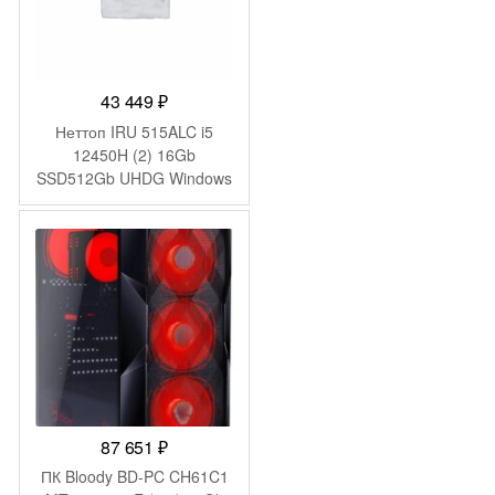
43 449
₽
Неттоп IRU 515ALC i5
12450H (2) 16Gb
SSD512Gb UHDG Windows
11 Pro GbitEth WiFi BT
120W черный (1975490)
87 651
₽
ПК Bloody BD-PC CH61C1