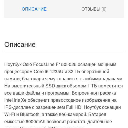
(1920×1080) Windows 11
ОПИСАНИЕ
ОТЗЫВЫ (0)
Pro 64 black WiFi BT Cam
4500mAh (2019268)
Описание
Ноутбук Osio FocusLine F150i-025 оснащен мощным
процессором Core i5 1235U и 32 ГБ оперативной
памяти, благодаря чему справится с любыми задачами.
На вместительный SSD-диск объемом 1 ТБ поместятся
все ваши файлы и программы. Встроенная графика
Intel Iris Xe обеспечит превосходное изображение на
IPS-дисплее с разрешением Full HD. Ноутбук оснащен
Wi-Fi и Bluetooth, а также веб-камерой. Батарея
емкостью 6000mAh позволит работать длительное