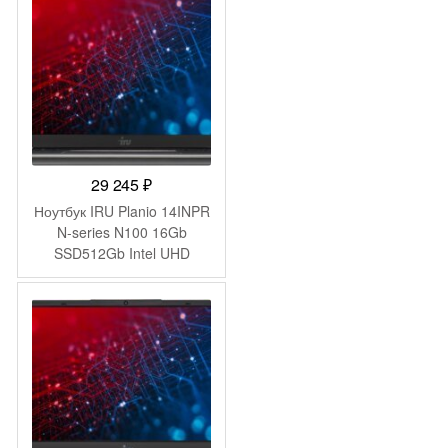
Pro 64 silver WiFi BT Cam
(A37SVET)
29 245
₽
Ноутбук IRU Planio 14INPR
N-series N100 16Gb
SSD512Gb Intel UHD
Graphics 14″ IPS FHD
(1920×1080) Windows 11
Pro grey WiFi BT Cam
5000mAh (2078485)