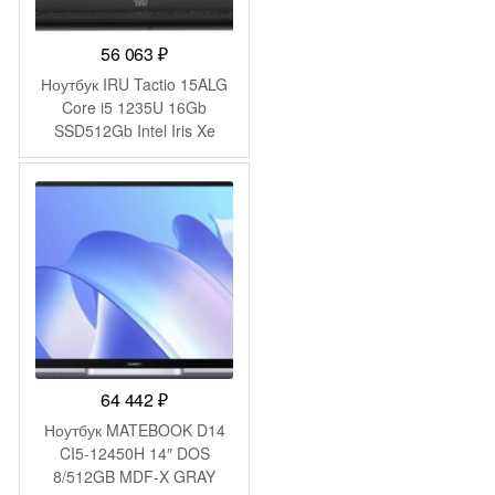
56 063
₽
Ноутбук IRU Tactio 15ALG
Core i5 1235U 16Gb
SSD512Gb Intel Iris Xe
graphics 15.6″ IPS FHD
(1920×1080) без ОС black
WiFi BT Cam 4500mAh
(2023571)
64 442
₽
Ноутбук MATEBOOK D14
CI5-12450H 14″ DOS
8/512GB MDF-X GRAY