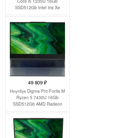
Core i5 1235U 16Gb
SSD512Gb Intel Iris Xe
graphics 16″ IPS WUXGA
(1920×1200) Windows 11
Pro dk.grey WiFi BT Cam
5500mAh (DN16P5-
ADXW01)
49 809
₽
Ноутбук Digma Pro Fortis M
Ryzen 5 7430U 16Gb
SSD512Gb AMD Radeon
Graphics 15.6″ IPS FHD
(1920×1080) Windows 11
Pro grey WiFi BT Cam
4250mAh (DN15R5-
ADXW07)