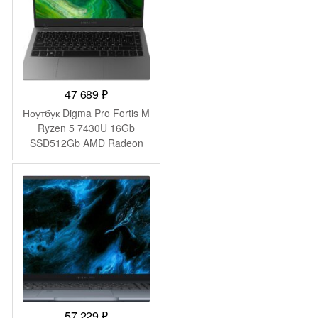
47 689
₽
Ноутбук Digma Pro Fortis M
Ryzen 5 7430U 16Gb
SSD512Gb AMD Radeon
Graphics 14.1″ IPS FHD
(1920×1080) Windows 11
Pro grey WiFi BT Cam
4250mAh (DN14R5-
ADXW01)
57 229
₽