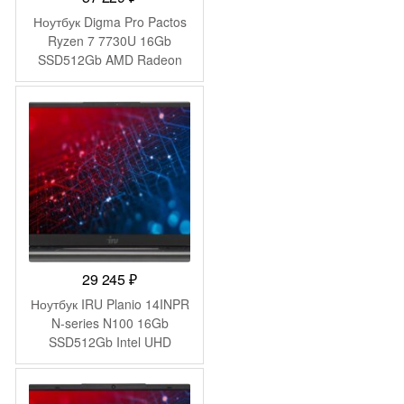
Ноутбук Digma Pro Pactos
Ryzen 7 7730U 16Gb
SSD512Gb AMD Radeon
Graphics 16″ IPS WUXGA
(1920×1200) Windows 11
Pro dk.grey WiFi BT Cam
5500mAh (DN16R7-
ADXW03)
29 245
₽
Ноутбук IRU Planio 14INPR
N-series N100 16Gb
SSD512Gb Intel UHD
Graphics 14″ IPS FHD
(1920×1080) FreeDOS grey
WiFi BT Cam 5000mAh