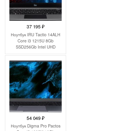
37 195
₽
Ноутбук IRU Tactio 14ALH
Core i3 1215U 8Gb
SSD256Gb Intel UHD
Graphics 14″ IPS FHD
(1920×1080) FreeDOS grey
WiFi BT Cam 4000mAh
(2058897)
54 049
₽
Ноутбук Digma Pro Pactos