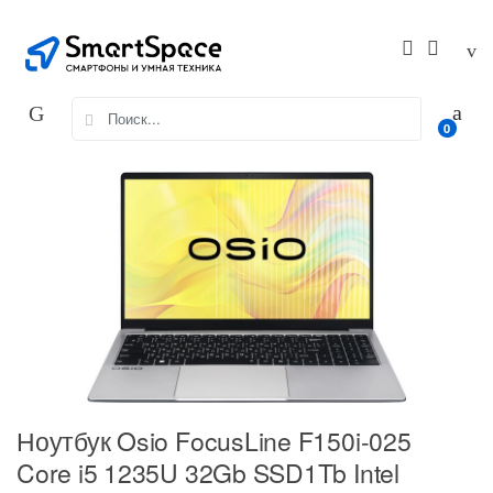
Skip
Skip
to
to
navigation
content
Search
0
for:
Ноутбук Osio FocusLine F150i-025
Core i5 1235U 32Gb SSD1Tb Intel