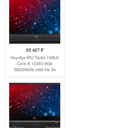
(2078487)
55 427
₽
Ноутбук IRU Tactio 15ALG
Core i5 1235U 8Gb
SSD256Gb Intel Iris Xe
graphics 15.6″ IPS FHD
Windows 11 Pro black WiFi
BT Cam (2044618)