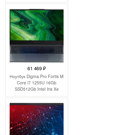
HUAWEI
61 469
₽
Ноутбук Digma Pro Fortis M
Core i7 1255U 16Gb
SSD512Gb Intel Iris Xe
graphics 15.6″ IPS FHD
(1920×1080) Windows 11
Pro grey WiFi BT Cam
4250mAh (DN15P7-
ADXW04)