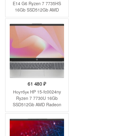
E14 G6 Ryzen 7 7735HS
16Gb SSD512Gb AMD
Radeon 680M 14″ IPS
WUXGA (1920×1200) без
ОС black WiFi BT Cam
(21M3S05S00)
61 480
₽
Ноутбук HP 15-fc0024ny
Ryzen 7 7730U 16Gb
SSD512Gb AMD Radeon
Graphics 15.6″ IPS FHD
(1920×1080) FreeDOS
silver WiFi BT Cam
(B8AX0EA)