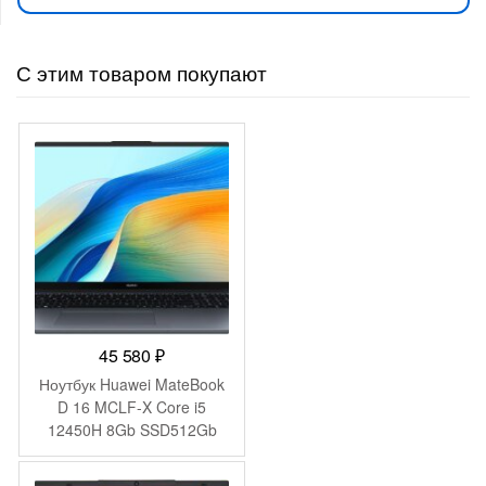
С этим товаром покупают
45 580
₽
Ноутбук Huawei MateBook
D 16 MCLF-X Core i5
12450H 8Gb SSD512Gb
Intel UHD Graphics 16″ IPS
(1920×1200) без ОС grey