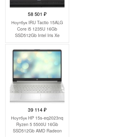
58 501
₽
Ноутбук IRU Tactio 15ALG
Core i5 1235U 16Gb
SSD512Gb Intel Iris Xe
graphics 15.6″ IPS FHD
(1920×1080) Windows 11
Pro 64 black WiFi BT Cam
4500mAh (2019269)
39 114
₽
Ноутбук HP 15s-eq2023nq
Ryzen 5 5500U 16Gb
SSD512Gb AMD Radeon