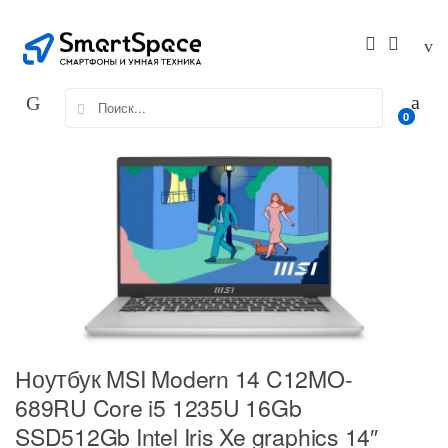
Skip
Skip
to
to
navigation
content
Search
0
for:
Ноутбук MSI Modern 14 C12MO-
689RU Core i5 1235U 16Gb
SSD512Gb Intel Iris Xe graphics 14″