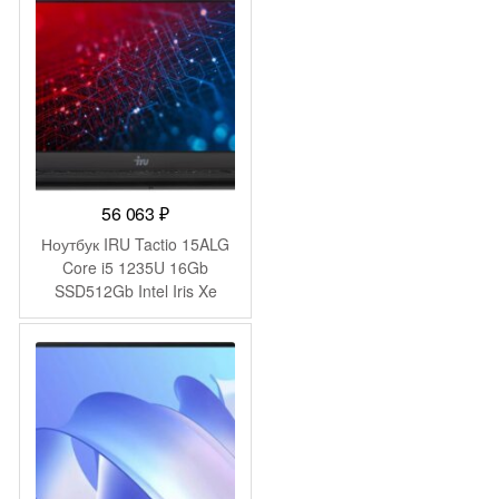
space WiFi BT Cam
(53013YDJ)
56 063
₽
Ноутбук IRU Tactio 15ALG
Core i5 1235U 16Gb
SSD512Gb Intel Iris Xe
graphics 15.6″ IPS FHD
(1920×1080) без ОС black
WiFi BT Cam 4500mAh
(2023571)