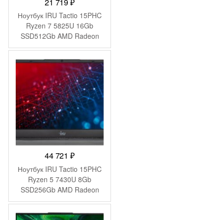
21 719
₽
Ноутбук IRU Tactio 15PHC
Ryzen 7 5825U 16Gb
SSD512Gb AMD Radeon
Graphics 15.6″ IPS FHD
(1920×1080) Windows 11
Pro Multi Language black
WiFi BT Cam 4350mAh
(2046017)
44 721
₽
Ноутбук IRU Tactio 15PHC
Ryzen 5 7430U 8Gb
SSD256Gb AMD Radeon
Graphics 15.6″ IPS FHD
(1920×1080) Windows 11