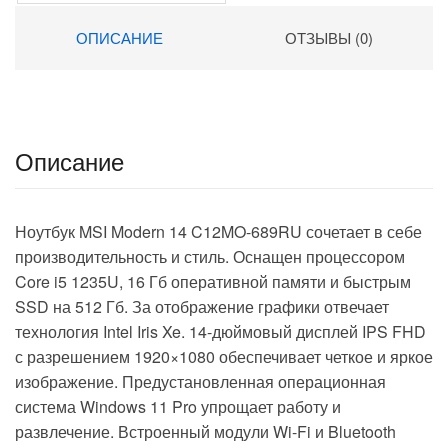
Graphics 15.6″ IPS FHD
(1920×1080) FreeDOS
ОПИСАНИЕ
ОТЗЫВЫ (0)
silver WiFi BT Cam
(4Q6E6EA)
Описание
Ноутбук MSI Modern 14 C12MO-689RU сочетает в себе
производительность и стиль. Оснащен процессором
Core i5 1235U, 16 Гб оперативной памяти и быстрым
SSD на 512 Гб. За отображение графики отвечает
технология Intel Iris Xe. 14-дюймовый дисплей IPS FHD
с разрешением 1920×1080 обеспечивает четкое и яркое
изображение. Предустановленная операционная
система Windows 11 Pro упрощает работу и
развлечение. Встроенный модули Wi-Fi и Bluetooth