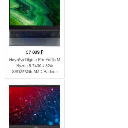
Pro Multi Language black
WiFi BT Cam 4350mAh
(2045999)
37 089
₽
Ноутбук Digma Pro Fortis M
Ryzen 5 7430U 8Gb
SSD256Gb AMD Radeon
Graphics 15.6″ IPS FHD
(1920×1080) Windows 11
Pro grey WiFi BT Cam
4250mAh (DN15R5-
8CXW04)