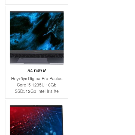
Graphics 15.6″ IPS FHD
(1920×1080) Windows 11
Pro grey WiFi BT Cam
4250mAh (DN15R5-
ADXW07)
54 049
₽
Ноутбук Digma Pro Pactos
Core i5 1235U 16Gb
SSD512Gb Intel Iris Xe
graphics 16″ IPS WUXGA
(1920×1200) Windows 11
Pro dk.grey WiFi BT Cam
5500mAh (DN16P5-
ADXW01)