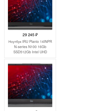
29 245
₽
Ноутбук IRU Planio 14INPR
N-series N100 16Gb
SSD512Gb Intel UHD
Graphics 14″ IPS FHD
(1920×1080) FreeDOS grey
WiFi BT Cam 5000mAh
(2078487)