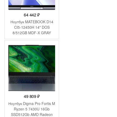
64 442
₽
Ноутбук MATEBOOK D14
CI5-12450H 14″ DOS
8/512GB MDF-X GRAY
HUAWEI
49 809
₽
Ноутбук Digma Pro Fortis M
Ryzen 5 7430U 16Gb
SSD512Gb AMD Radeon