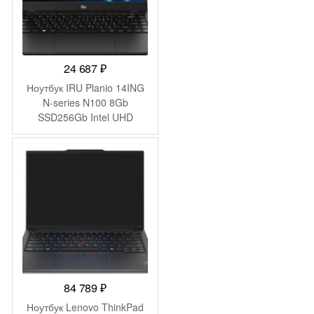
24 687
₽
Ноутбук IRU Planio 14ING
N-series N100 8Gb
SSD256Gb Intel UHD
Graphics 14″ IPS FHD
(1920×1080) FreeDOS
black WiFi BT Cam
6000mAh (2058902)
84 789
₽
Ноутбук Lenovo ThinkPad