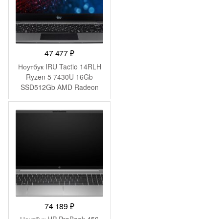
47 477
₽
Ноутбук IRU Tactio 14RLH
Ryzen 5 7430U 16Gb
SSD512Gb AMD Radeon
Graphics 14″ IPS FHD
(1920×1080) FreeDOS grey
WiFi BT Cam 4000mAh
(2084813)
74 189
₽