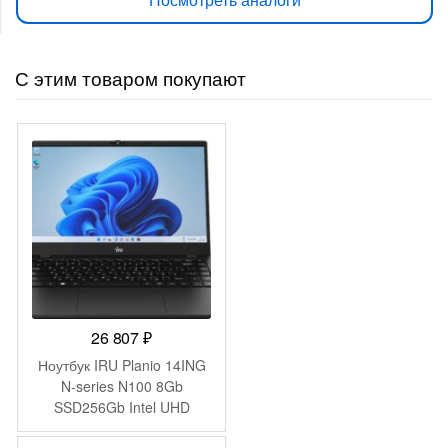
С этим товаром покупают
26 807
₽
Ноутбук IRU Planio 14ING
N-series N100 8Gb
SSD256Gb Intel UHD
Graphics 14″ IPS FHD