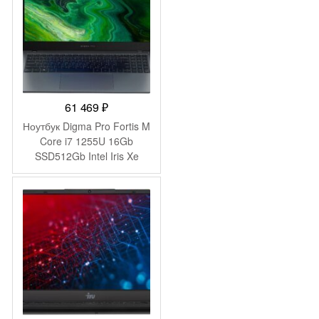
ADXW03)
61 469
₽
Ноутбук Digma Pro Fortis M
Core i7 1255U 16Gb
SSD512Gb Intel Iris Xe
graphics 15.6″ IPS FHD
(1920×1080) Windows 11
Pro grey WiFi BT Cam
4250mAh (DN15P7-
ADXW04)