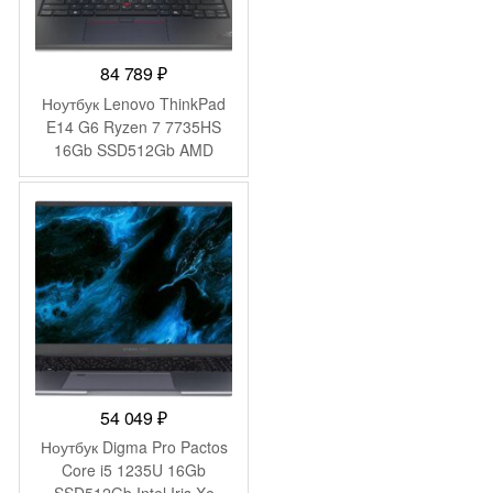
84 789
₽
Ноутбук Lenovo ThinkPad
E14 G6 Ryzen 7 7735HS
16Gb SSD512Gb AMD
Radeon 680M 14″ IPS
WUXGA (1920×1200) без
ОС black WiFi BT Cam
(21M3S05S00)
54 049
₽
Ноутбук Digma Pro Pactos
Core i5 1235U 16Gb