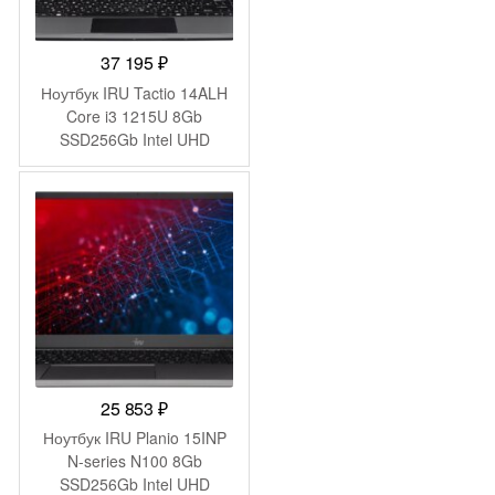
37 195
₽
Ноутбук IRU Tactio 14ALH
Core i3 1215U 8Gb
SSD256Gb Intel UHD
Graphics 14″ IPS FHD
(1920×1080) FreeDOS grey
WiFi BT Cam 4000mAh
(2058897)
25 853
₽
Ноутбук IRU Planio 15INP
N-series N100 8Gb
SSD256Gb Intel UHD