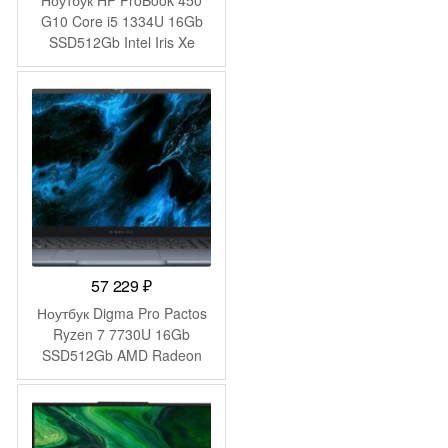
Ноутбук HP ProBook 450
G10 Core i5 1334U 16Gb
SSD512Gb Intel Iris Xe
graphics 15.6″ IPS FHD
(1920×1080) Windows 11
Pro 64 silver WiFi BT Cam
(9C4H1UT)
57 229
₽
Ноутбук Digma Pro Pactos
Ryzen 7 7730U 16Gb
SSD512Gb AMD Radeon
Graphics 16″ IPS WUXGA
(1920×1200) Windows 11
Pro dk.grey WiFi BT Cam
5500mAh (DN16R7-