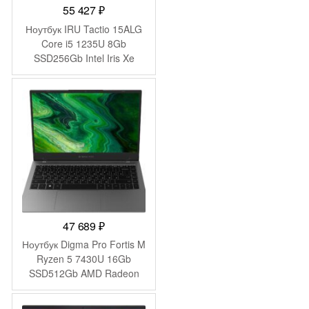
55 427
₽
Ноутбук IRU Tactio 15ALG
Core i5 1235U 8Gb
SSD256Gb Intel Iris Xe
graphics 15.6″ IPS FHD
Windows 11 Pro black WiFi
BT Cam (2044618)
47 689
₽
Ноутбук Digma Pro Fortis M
Ryzen 5 7430U 16Gb
SSD512Gb AMD Radeon
Graphics 14.1″ IPS FHD
(1920×1080) Windows 11