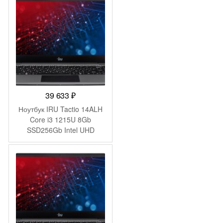
Pro grey WiFi BT Cam
4250mAh (DN14R5-
ADXW01)
39 633
₽
Ноутбук IRU Tactio 14ALH
Core i3 1215U 8Gb
SSD256Gb Intel UHD
Graphics 14″ IPS FHD
(1920×1080) Windows 11
Pro Multi Language 64 grey
WiFi BT Cam 4000mAh
(2059058)