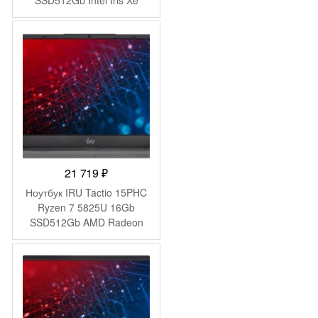
SSD512Gb Intel Iris Xe
graphics 16″ IPS WUXGA
(1920×1200) Windows 11
Pro dk.grey WiFi BT Cam
5500mAh (DN16P5-
ADXW01)
21 719
₽
Ноутбук IRU Tactio 15PHC
Ryzen 7 5825U 16Gb
SSD512Gb AMD Radeon
Graphics 15.6″ IPS FHD
(1920×1080) Windows 11
Pro Multi Language black
WiFi BT Cam 4350mAh
(2046017)