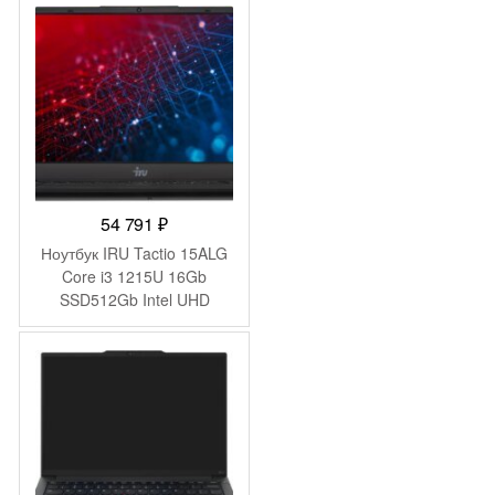
(1920×1080) Windows 11
Pro Multi Language 64
black WiFi BT Cam
6000mAh (2059098)
54 791
₽
Ноутбук IRU Tactio 15ALG
Core i3 1215U 16Gb
SSD512Gb Intel UHD
Graphics 15.6″ IPS FHD
(1920×1080) Windows 11
Pro 64 black WiFi BT Cam
4500mAh (2019268)