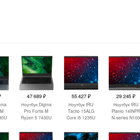
₽
47 689
₽
55 427
₽
29 245
₽
gma
Ноутбук Digma
Ноутбук IRU
Ноутбук IRU
 M
Pro Fortis M
Tactio 15ALG
Planio 14INP
30U
Ryzen 5 7430U
Core i5 1235U
N-series N10
6Gb
16Gb
8Gb SSD256Gb
16Gb
on
SSD512Gb AMD
Intel Iris Xe
SSD512Gb Inte
.6″
Radeon
graphics 15.6″
UHD Graphic