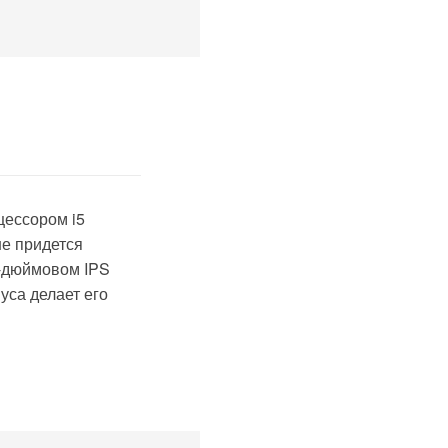
цессором i5
не придется
4-дюймовом IPS
уса делает его