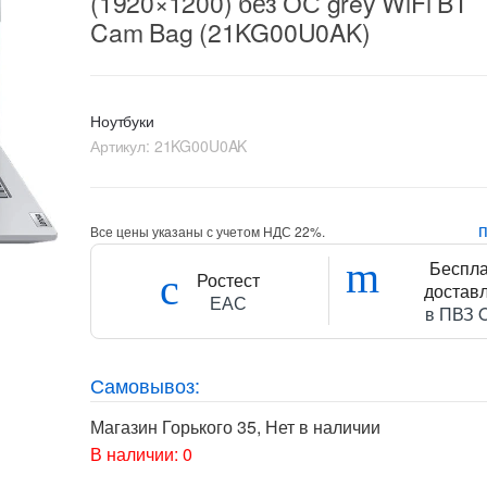
(1920×1200) без ОС grey WiFi BT
Cam Bag (21KG00U0AK)
Ноутбуки
Артикул:
21KG00U0AK
Все цены указаны с учетом НДС 22%.
Беспл
Ростест
достав
ЕАС
в ПВЗ 
Самовывоз:
Магазин Горького 35
,
Нет в наличии
В наличии: 0