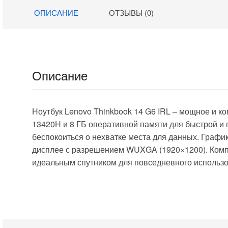
UHD Graphics
SSD512Gb AMD
ОПИСАНИЕ
ОТЗЫВЫ (0)
14″ IPS FHD
Radeon
(1920×1080)
Graphics 16″ IPS
FreeDOS black
WUXGA
WiFi BT Cam
(1920×1200)
6000mAh
Windows 11 Pro
(2058902)
dk.grey WiFi BT
Описание
Cam 5500mAh
(DN16R7-
ADXW03)
Ноутбук Lenovo Thinkbook 14 G6 IRL – мощное и к
13420H и 8 ГБ оперативной памяти для быстрой и 
беспокоиться о нехватке места для данных. Графи
дисплее с разрешением WUXGA (1920×1200). Компак
идеальным спутником для повседневного использова