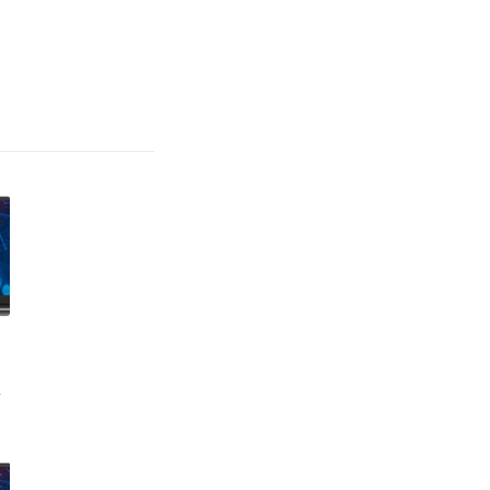
R
0
l
s