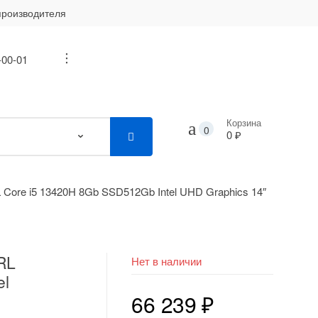
производителя
-00-01
...
Корзина
0
0 ₽
 Core i5 13420H 8Gb SSD512Gb Intel UHD Graphics 14″
RL
Нет в наличии
el
66 239
₽