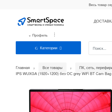
Skip
Skip
Весь товар с
to
to
navigation
content
ДОСТАВК
...
Профиль
Search
Категории
for:
Главная
Все товары
ПК, сеть, перефир
IPS WUXGA (1920×1200) без ОС grey WiFi BT Cam Ba