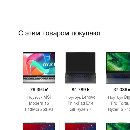
С этим товаром покупают
79 394
₽
84 789
₽
37 089
Ноутбук MSI
Ноутбук Lenovo
Ноутбук Di
Modern 15
ThinkPad E14
Pro Fortis
F13MG-253RU
G6 Ryzen 7
Ryzen 5 74
Core i7 1355U
7735HS 16Gb
8Gb SSD25
16Gb
SSD512Gb AMD
AMD Rade
SSD512Gb Intel
Radeon 680M
Graphics 15