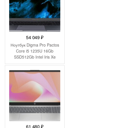
54 049
₽
Ноутбук Digma Pro Pactos
Core i5 1235U 16Gb
SSD512Gb Intel Iris Xe
graphics 16″ IPS WUXGA
(1920×1200) Windows 11
Pro dk.grey WiFi BT Cam
5500mAh (DN16P5-
ADXW01)
61 480
₽