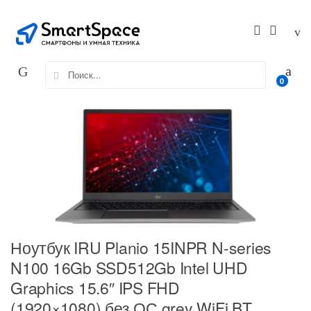
Skip
Skip
to
to
navigation
content
Search
0
for:
Ноутбук IRU Planio 15INPR N-series
N100 16Gb SSD512Gb Intel UHD
Graphics 15.6″ IPS FHD
(1920×1080) без ОС grey WiFi BT