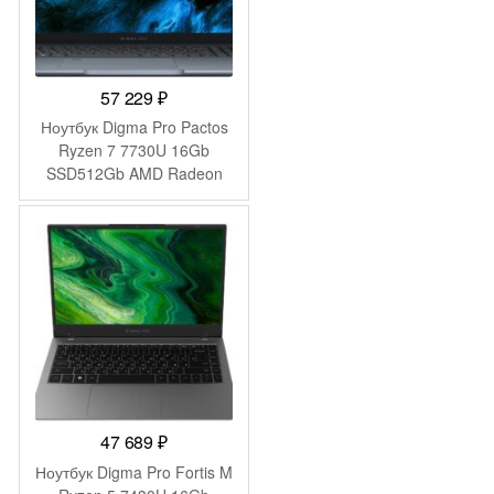
57 229
₽
Ноутбук Digma Pro Pactos
Ryzen 7 7730U 16Gb
SSD512Gb AMD Radeon
Graphics 16″ IPS WUXGA
(1920×1200) Windows 11
Pro dk.grey WiFi BT Cam
5500mAh (DN16R7-
ADXW03)
47 689
₽
Ноутбук Digma Pro Fortis M