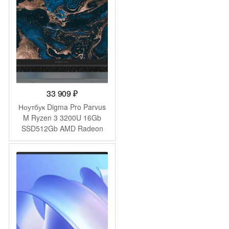
space WiFi BT Cam
(53013YDK)
33 909
₽
Ноутбук Digma Pro Parvus
M Ryzen 3 3200U 16Gb
SSD512Gb AMD Radeon
Graphics 15.6″ IPS FHD
(1920×1080) Windows 11
Pro dk.grey WiFi BT Cam
4500mAh (DN15R3-
ADXW02)