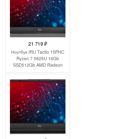
21 719
₽
Ноутбук IRU Tactio 15PHC
Ryzen 7 5825U 16Gb
SSD512Gb AMD Radeon
Graphics 15.6″ IPS FHD
(1920×1080) Windows 11
Pro Multi Language black
WiFi BT Cam 4350mAh
(2046017)