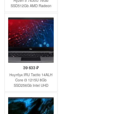
Ryzen 5 7430U 16Gb
SSD512Gb AMD Radeon
Graphics 14.1″ IPS FHD
(1920×1080) Windows 11
Pro grey WiFi BT Cam
4250mAh (DN14R5-
ADXW01)
39 633
₽
Ноутбук IRU Tactio 14ALH
Core i3 1215U 8Gb
SSD256Gb Intel UHD
Graphics 14″ IPS FHD
(1920×1080) Windows 11
Pro Multi Language 64 grey
WiFi BT Cam 4000mAh
(2059058)