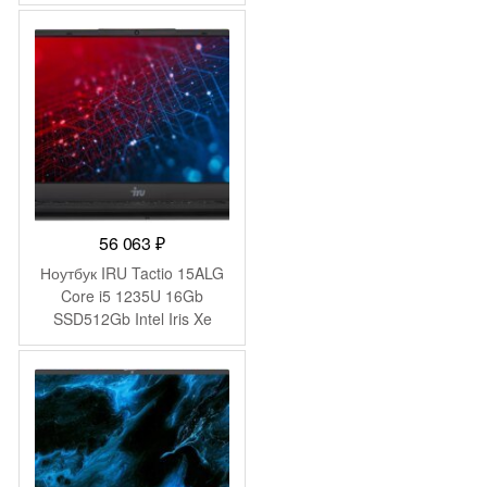
Graphics 15.6″ IPS FHD
(1920×1080) FreeDOS grey
WiFi BT Cam 5000mAh
(2023738)
56 063
₽
Ноутбук IRU Tactio 15ALG
Core i5 1235U 16Gb
SSD512Gb Intel Iris Xe
graphics 15.6″ IPS FHD
(1920×1080) без ОС black
WiFi BT Cam 4500mAh
(2023571)