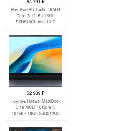
54 791
₽
Ноутбук IRU Tactio 15ALG
Core i3 1215U 16Gb
SSD512Gb Intel UHD
Graphics 15.6″ IPS FHD
(1920×1080) Windows 11
Pro 64 black WiFi BT Cam
4500mAh (2019268)
52 989
₽
Ноутбук Huawei MateBook
D 16 MCLF-X Core i5
12450H 16Gb SSD512Gb
Intel UHD Graphics 16″ IPS
(1920×1200) без ОС grey