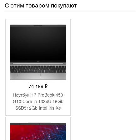
С этим товаром покупают
74 189
₽
Ноутбук HP ProBook 450
G10 Core i5 1334U 16Gb
SSD512Gb Intel Iris Xe
graphics 15.6″ IPS FHD
(1920×1080) Windows 11
Pro 64 silver WiFi BT Cam
(9C4H1UT)