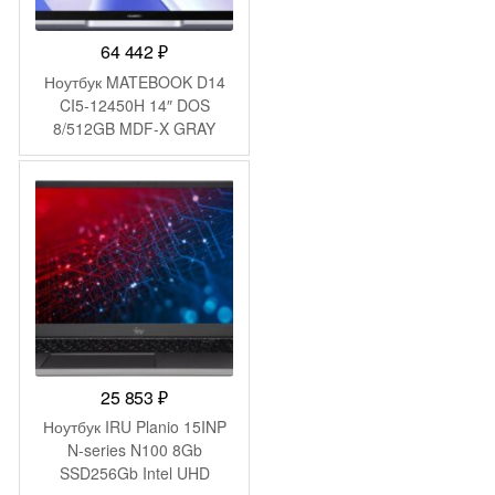
64 442
₽
Ноутбук MATEBOOK D14
CI5-12450H 14″ DOS
8/512GB MDF-X GRAY
HUAWEI
25 853
₽
Ноутбук IRU Planio 15INP
N-series N100 8Gb
SSD256Gb Intel UHD