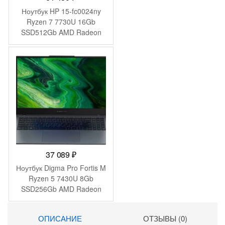
Ноутбук HP 15-fc0024ny
Ryzen 7 7730U 16Gb
SSD512Gb AMD Radeon
Graphics 15.6″ IPS FHD
(1920×1080) FreeDOS
silver WiFi BT Cam
(B8AX0EA)
37 089
₽
Ноутбук Digma Pro Fortis M
Ryzen 5 7430U 8Gb
SSD256Gb AMD Radeon
Graphics 15.6″ IPS FHD
(1920×1080) Windows 11
ОПИСАНИЕ
ОТЗЫВЫ (0)
Pro grey WiFi BT Cam