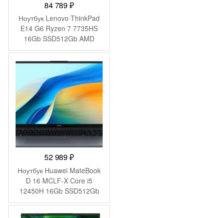
84 789
₽
Ноутбук Lenovo ThinkPad
E14 G6 Ryzen 7 7735HS
16Gb SSD512Gb AMD
Radeon 680M 14″ IPS
WUXGA (1920×1200) без
ОС black WiFi BT Cam
(21M3S05S00)
52 989
₽
Ноутбук Huawei MateBook
D 16 MCLF-X Core i5
12450H 16Gb SSD512Gb
Intel UHD Graphics 16″ IPS
(1920×1200) без ОС grey