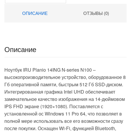
Graphics 15.6″ IPS FHD
(1920×1080) Windows 11
ОПИСАНИЕ
ОТЗЫВЫ (0)
Pro dk.grey WiFi BT Cam
4500mAh (DN15R3-
ADXW02)
Описание
Ноутбук IRU Planio 14ING N-series N100 –
высокопроизводительное устройство, оборудованное 8
Гб оперативной памяти, быстрым 512 Гб SSD-диском.
Интегрированная графика Intel UHD обеспечивает
замечательное качество изображения на 14-дюймовом
IPS FHD экране (1920×1080). Поставляется с
установленной ос Windows 11 Pro 64, что позволяет в
полной мере использовать все его возможности сразу
после покупки. Оснащен Wi-Fi, функцией Bluetooth,