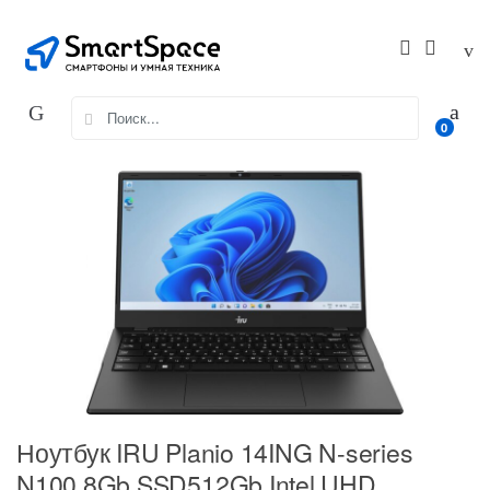
Skip
Skip
to
to
navigation
content
Search
0
for:
Ноутбук IRU Planio 14ING N-series
N100 8Gb SSD512Gb Intel UHD