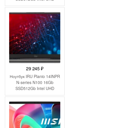
Graphics 15.6″ IPS FHD
(1920×1080) Windows 11
Pro 64 black WiFi BT Cam
4500mAh (2019268)
29 245
₽
Ноутбук IRU Planio 14INPR
N-series N100 16Gb
SSD512Gb Intel UHD
Graphics 14″ IPS FHD
(1920×1080) Windows 11
Pro grey WiFi BT Cam
5000mAh (2078485)