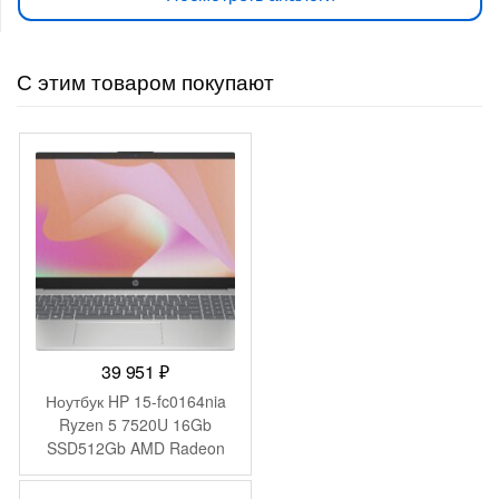
С этим товаром покупают
39 951
₽
Ноутбук HP 15-fc0164nia
Ryzen 5 7520U 16Gb
SSD512Gb AMD Radeon
610M 15.6″ IPS FHD
(1920×1080) FreeDOS