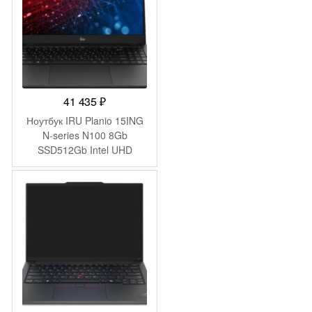
41 435
₽
Ноутбук IRU Planio 15ING
N-series N100 8Gb
SSD512Gb Intel UHD
Graphics 15.6″ IPS FHD
(1920×1080) FreeDOS
black WiFi BT Cam
6000mAh (2058904)