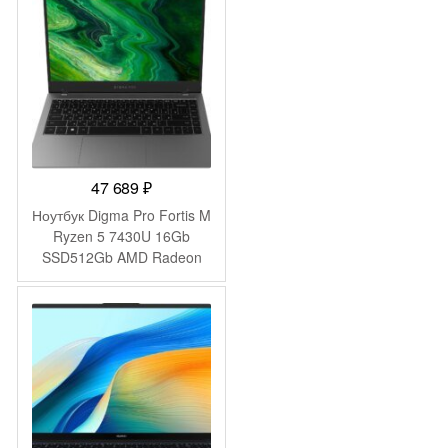
space WiFi BT Cam
(53013YDK)
47 689
₽
Ноутбук Digma Pro Fortis M
Ryzen 5 7430U 16Gb
SSD512Gb AMD Radeon
Graphics 14.1″ IPS FHD
(1920×1080) Windows 11
Pro grey WiFi BT Cam
4250mAh (DN14R5-
ADXW01)