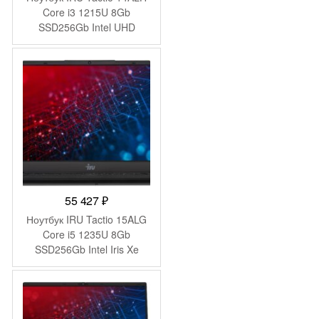
Core i3 1215U 8Gb
SSD256Gb Intel UHD
Graphics 14″ IPS FHD
(1920×1080) Windows 11
Pro Multi Language 64 grey
WiFi BT Cam 4000mAh
(2059058)
55 427
₽
Ноутбук IRU Tactio 15ALG
Core i5 1235U 8Gb
SSD256Gb Intel Iris Xe
graphics 15.6″ IPS FHD
Windows 11 Pro black WiFi
BT Cam (2044618)