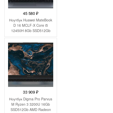
45 580
₽
Ноутбук Huawei MateBook
D 16 MCLF-X Core i5
12450H 8Gb SSD512Gb
Intel UHD Graphics 16″ IPS
(1920×1200) без ОС grey
space WiFi BT Cam
(53013YDJ)
33 909
₽
Ноутбук Digma Pro Parvus
M Ryzen 3 3200U 16Gb
SSD512Gb AMD Radeon