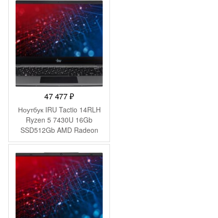
silver WiFi BT Cam
(BA5K8EA)
47 477
₽
Ноутбук IRU Tactio 14RLH
Ryzen 5 7430U 16Gb
SSD512Gb AMD Radeon
Graphics 14″ IPS FHD
(1920×1080) FreeDOS grey
WiFi BT Cam 4000mAh
(2084813)