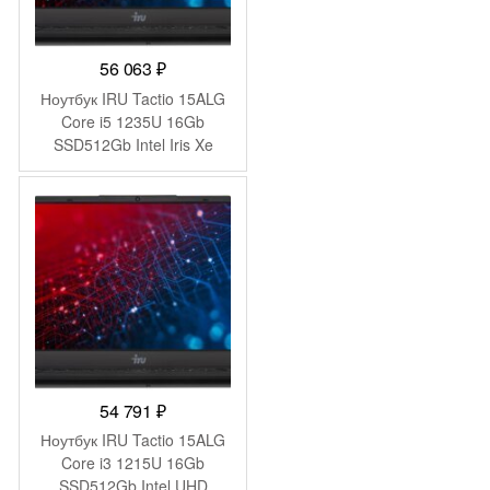
56 063
₽
Ноутбук IRU Tactio 15ALG
Core i5 1235U 16Gb
SSD512Gb Intel Iris Xe
graphics 15.6″ IPS FHD
(1920×1080) без ОС black
WiFi BT Cam 4500mAh
(2023571)
54 791
₽
Ноутбук IRU Tactio 15ALG
Core i3 1215U 16Gb
SSD512Gb Intel UHD