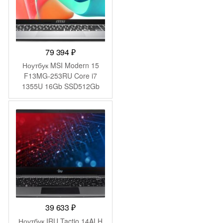
79 394
₽
Ноутбук MSI Modern 15
F13MG-253RU Core i7
1355U 16Gb SSD512Gb
Intel Iris Xe graphics 15.6″
IPS FHD (1920×1080)
Windows 11 Pro silver WiFi
BT Cam (9S7-15S122-253)
39 633
₽
Ноутбук IRU Tactio 14ALH