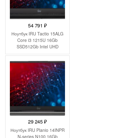
54 791
₽
Ноутбук IRU Tactio 15ALG
Core i3 1215U 16Gb
SSD512Gb Intel UHD
Graphics 15.6″ IPS FHD
(1920×1080) Windows 11
Pro 64 black WiFi BT Cam
4500mAh (2019268)
29 245
₽
Ноутбук IRU Planio 14INPR
N-series N100 16Gb