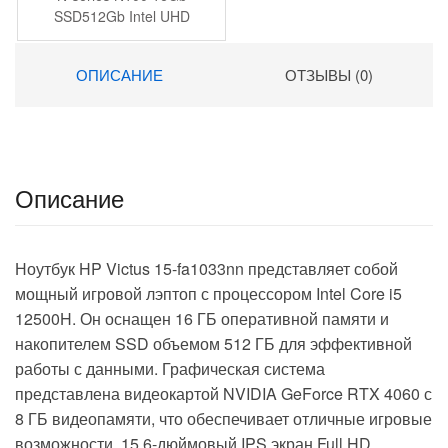
SSD512Gb Intel UHD
Graphics 14″ IPS FHD
(1920×1080) Windows 11
ОПИСАНИЕ
ОТЗЫВЫ (0)
Pro grey WiFi BT Cam
5000mAh (2078485)
Описание
Ноутбук HP Victus 15-fa1033nn представляет собой
мощный игровой лэптоп с процессором Intel Core i5
12500H. Он оснащен 16 ГБ оперативной памяти и
накопителем SSD объемом 512 ГБ для эффективной
работы с данными. Графическая система
представлена видеокартой NVIDIA GeForce RTX 4060 с
8 ГБ видеопамяти, что обеспечивает отличные игровые
возможности. 15.6-дюймовый IPS экран Full HD