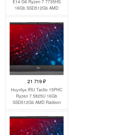
E14 G6 Ryzen 7 7735HS
16Gb SSD512Gb AMD
Radeon 680M 14″ IPS
WUXGA (1920×1200) без
ОС black WiFi BT Cam
(21M3S05S00)
21 719
₽
Ноутбук IRU Tactio 15PHC
Ryzen 7 5825U 16Gb
SSD512Gb AMD Radeon
Graphics 15.6″ IPS FHD
(1920×1080) Windows 11
Pro Multi Language black
WiFi BT Cam 4350mAh
(2046017)