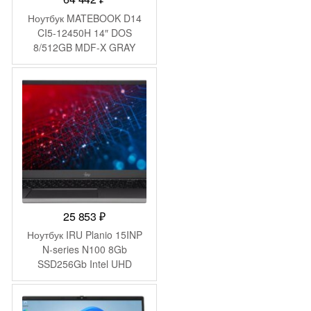
Ноутбук MATEBOOK D14
CI5-12450H 14″ DOS
8/512GB MDF-X GRAY
HUAWEI
25 853
₽
Ноутбук IRU Planio 15INP
N-series N100 8Gb
SSD256Gb Intel UHD
Graphics 15.6″ IPS FHD
(1920×1080) FreeDOS grey
WiFi BT Cam 5000mAh