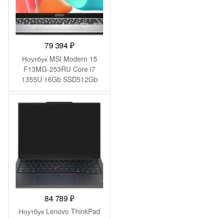
79 394
₽
Ноутбук MSI Modern 15
F13MG-253RU Core i7
1355U 16Gb SSD512Gb
Intel Iris Xe graphics 15.6″
IPS FHD (1920×1080)
Windows 11 Pro silver WiFi
BT Cam (9S7-15S122-253)
84 789
₽
Ноутбук Lenovo ThinkPad