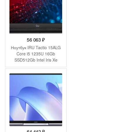
56 063
₽
Ноутбук IRU Tactio 15ALG
Core i5 1235U 16Gb
SSD512Gb Intel Iris Xe
graphics 15.6″ IPS FHD
(1920×1080) без ОС black
WiFi BT Cam 4500mAh
(2023571)
64 442
₽