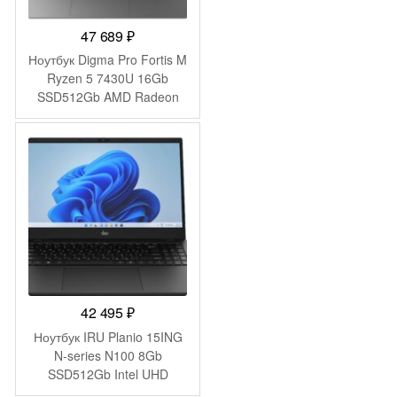
47 689
₽
Ноутбук Digma Pro Fortis M
Ryzen 5 7430U 16Gb
SSD512Gb AMD Radeon
Graphics 14.1″ IPS FHD
(1920×1080) Windows 11
Pro grey WiFi BT Cam
4250mAh (DN14R5-
ADXW01)
42 495
₽
Ноутбук IRU Planio 15ING
N-series N100 8Gb
SSD512Gb Intel UHD
Graphics 15.6″ IPS FHD