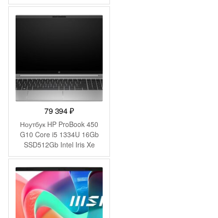
Graphics 14″ IPS FHD
(1920×1080) FreeDOS grey
WiFi BT Cam 4000mAh
(2058897)
79 394
₽
Ноутбук HP ProBook 450
G10 Core i5 1334U 16Gb
SSD512Gb Intel Iris Xe
graphics 15.6″ IPS FHD
(1920×1080) Windows 11
Pro 64 silver WiFi BT Cam
(A37SVET)