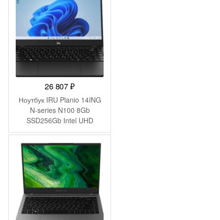
(2023738)
26 807
₽
Ноутбук IRU Planio 14ING
N-series N100 8Gb
SSD256Gb Intel UHD
Graphics 14″ IPS FHD
(1920×1080) Windows 11
Pro Multi Language 64
black WiFi BT Cam
6000mAh (2059098)