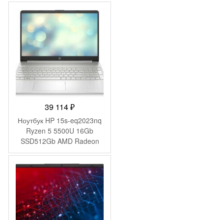
(1920×1080) Windows 11
Pro 64 black WiFi BT Cam
6000mAh (2059105)
39 114
₽
Ноутбук HP 15s-eq2023nq
Ryzen 5 5500U 16Gb
SSD512Gb AMD Radeon
Graphics 15.6″ IPS FHD
(1920×1080) FreeDOS
silver WiFi BT Cam
(4Q6E6EA)