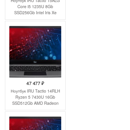
Ноутбук IRU Tactio 15ALG
Core i5 1235U 8Gb
SSD256Gb Intel Iris Xe
graphics 15.6″ IPS FHD
Windows 11 Pro black WiFi
BT Cam (2044618)
47 477
₽
Ноутбук IRU Tactio 14RLH
Ryzen 5 7430U 16Gb
SSD512Gb AMD Radeon
Graphics 14″ IPS FHD
(1920×1080) FreeDOS grey
WiFi BT Cam 4000mAh
(2084813)