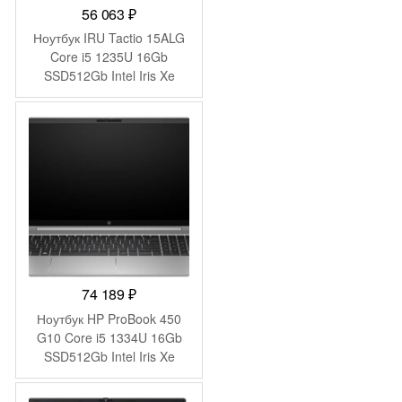
56 063
₽
Ноутбук IRU Tactio 15ALG
Core i5 1235U 16Gb
SSD512Gb Intel Iris Xe
graphics 15.6″ IPS FHD
(1920×1080) без ОС black
WiFi BT Cam 4500mAh
(2023571)
74 189
₽
Ноутбук HP ProBook 450
G10 Core i5 1334U 16Gb
SSD512Gb Intel Iris Xe
graphics 15.6″ IPS FHD
(1920×1080) Windows 11