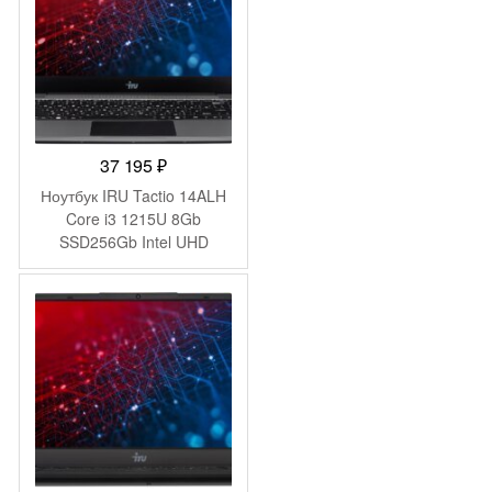
37 195
₽
Ноутбук IRU Tactio 14ALH
Core i3 1215U 8Gb
SSD256Gb Intel UHD
Graphics 14″ IPS FHD
(1920×1080) FreeDOS grey
WiFi BT Cam 4000mAh
(2058897)