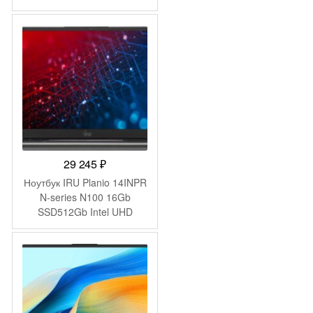
Graphics 15.6″ IPS FHD
(1920×1080) FreeDOS
black WiFi BT Cam
6000mAh (2058904)
29 245
₽
Ноутбук IRU Planio 14INPR
N-series N100 16Gb
SSD512Gb Intel UHD
Graphics 14″ IPS FHD
(1920×1080) Windows 11
Pro grey WiFi BT Cam
5000mAh (2078485)