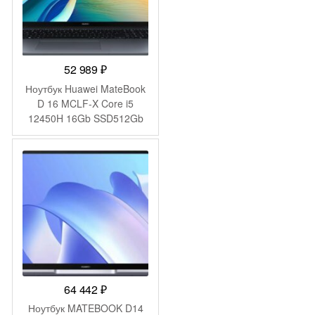
52 989
₽
Ноутбук Huawei MateBook
D 16 MCLF-X Core i5
12450H 16Gb SSD512Gb
Intel UHD Graphics 16″ IPS
(1920×1200) без ОС grey
space WiFi BT Cam
(53013YDK)
64 442
₽
Ноутбук MATEBOOK D14