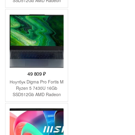
SSD512Gb AMD Radeon
Graphics 15.6″ IPS FHD
(1920×1080) FreeDOS
silver WiFi BT Cam
(4Q6E6EA)
49 809
₽
Ноутбук Digma Pro Fortis M
Ryzen 5 7430U 16Gb
SSD512Gb AMD Radeon
Graphics 15.6″ IPS FHD
(1920×1080) Windows 11
Pro grey WiFi BT Cam
4250mAh (DN15R5-
ADXW07)