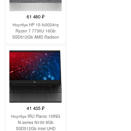
61 480
₽
Ноутбук HP 15-fc0024ny
Ryzen 7 7730U 16Gb
SSD512Gb AMD Radeon
Graphics 15.6″ IPS FHD
(1920×1080) FreeDOS
silver WiFi BT Cam
(B8AX0EA)
41 435
₽
Ноутбук IRU Planio 15ING
N-series N100 8Gb
SSD512Gb Intel UHD