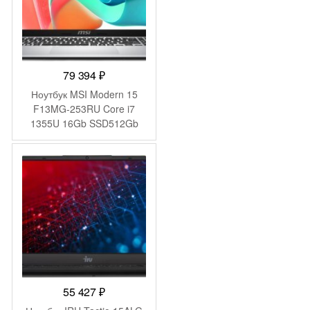
79 394
₽
Ноутбук MSI Modern 15
F13MG-253RU Core i7
1355U 16Gb SSD512Gb
Intel Iris Xe graphics 15.6″
IPS FHD (1920×1080)
Windows 11 Pro silver WiFi
BT Cam (9S7-15S122-253)
55 427
₽