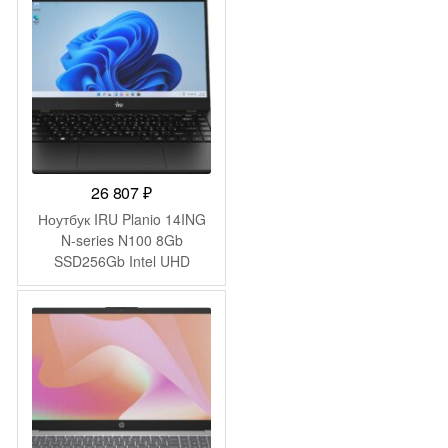
Pro 64 silver WiFi BT Cam
(9C4H1UT)
26 807
₽
Ноутбук IRU Planio 14ING
N-series N100 8Gb
SSD256Gb Intel UHD
Graphics 14″ IPS FHD
(1920×1080) Windows 11
Pro Multi Language 64
black WiFi BT Cam
6000mAh (2059098)