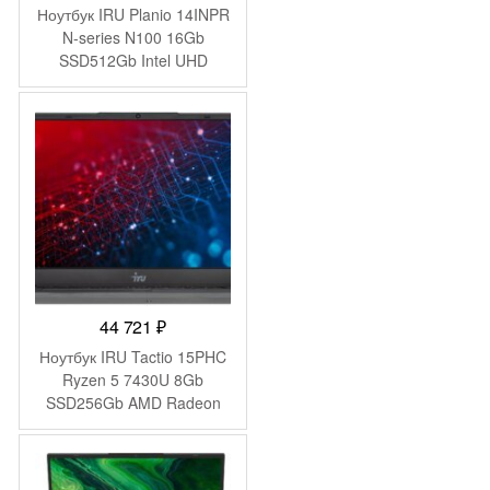
Ноутбук IRU Planio 14INPR
N-series N100 16Gb
SSD512Gb Intel UHD
Graphics 14″ IPS FHD
(1920×1080) Windows 11
Pro grey WiFi BT Cam
5000mAh (2078485)
44 721
₽
Ноутбук IRU Tactio 15PHC
Ryzen 5 7430U 8Gb
SSD256Gb AMD Radeon
Graphics 15.6″ IPS FHD
(1920×1080) Windows 11
Pro Multi Language black