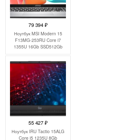
79 394
₽
Ноутбук MSI Modern 15
F13MG-253RU Core i7
1355U 16Gb SSD512Gb
Intel Iris Xe graphics 15.6″
IPS FHD (1920×1080)
Windows 11 Pro silver WiFi
BT Cam (9S7-15S122-253)
55 427
₽
Ноутбук IRU Tactio 15ALG
Core i5 1235U 8Gb