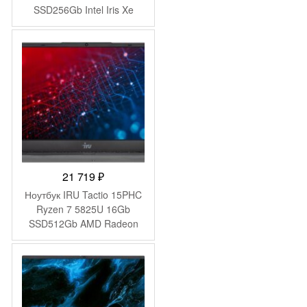
SSD256Gb Intel Iris Xe
graphics 15.6″ IPS FHD
Windows 11 Pro black WiFi
BT Cam (2044618)
21 719
₽
Ноутбук IRU Tactio 15PHC
Ryzen 7 5825U 16Gb
SSD512Gb AMD Radeon
Graphics 15.6″ IPS FHD
(1920×1080) Windows 11
Pro Multi Language black
WiFi BT Cam 4350mAh
(2046017)