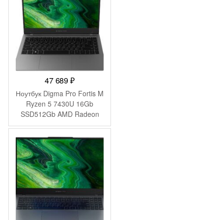
WiFi BT Cam 4350mAh
(2045999)
47 689
₽
Ноутбук Digma Pro Fortis M
Ryzen 5 7430U 16Gb
SSD512Gb AMD Radeon
Graphics 14.1″ IPS FHD
(1920×1080) Windows 11
Pro grey WiFi BT Cam
4250mAh (DN14R5-
ADXW01)