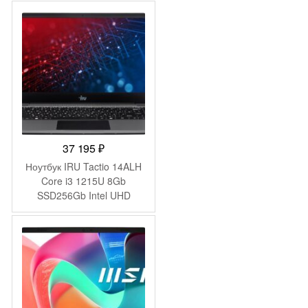
(1920×1080) Windows 11
Pro grey WiFi BT Cam
4250mAh (DN15P7-
ADXW04)
37 195
₽
Ноутбук IRU Tactio 14ALH
Core i3 1215U 8Gb
SSD256Gb Intel UHD
Graphics 14″ IPS FHD
(1920×1080) FreeDOS grey
WiFi BT Cam 4000mAh
(2058897)