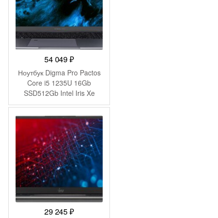
54 049
₽
Ноутбук Digma Pro Pactos
Core i5 1235U 16Gb
SSD512Gb Intel Iris Xe
graphics 16″ IPS WUXGA
(1920×1200) Windows 11
Pro dk.grey WiFi BT Cam
5500mAh (DN16P5-
ADXW01)
29 245
₽