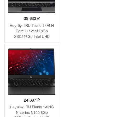
39 633
₽
Ноутбук IRU Tactio 14ALH
Core i3 1215U 8Gb
SSD256Gb Intel UHD
Graphics 14″ IPS FHD
(1920×1080) Windows 11
Pro Multi Language 64 grey
WiFi BT Cam 4000mAh
(2059058)
24 687
₽
Ноутбук IRU Planio 14ING
N-series N100 8Gb