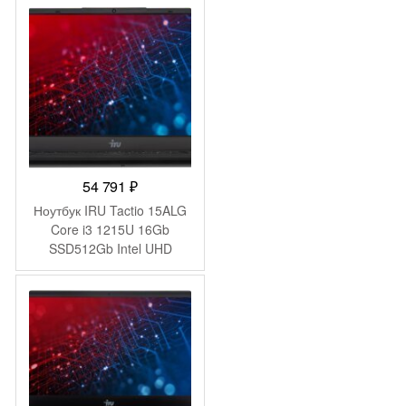
(1920×1200) без ОС grey
space WiFi BT Cam
(53013YDJ)
54 791
₽
Ноутбук IRU Tactio 15ALG
Core i3 1215U 16Gb
SSD512Gb Intel UHD
Graphics 15.6″ IPS FHD
(1920×1080) Windows 11
Pro 64 black WiFi BT Cam
4500mAh (2019268)