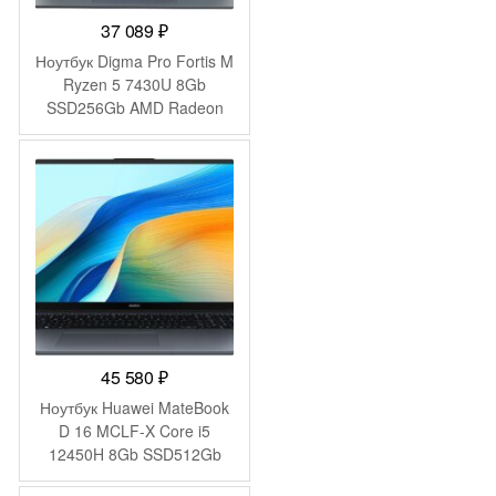
37 089
₽
Ноутбук Digma Pro Fortis M
Ryzen 5 7430U 8Gb
SSD256Gb AMD Radeon
Graphics 15.6″ IPS FHD
(1920×1080) Windows 11
Pro grey WiFi BT Cam
4250mAh (DN15R5-
8CXW04)
45 580
₽
Ноутбук Huawei MateBook
D 16 MCLF-X Core i5
12450H 8Gb SSD512Gb
Intel UHD Graphics 16″ IPS