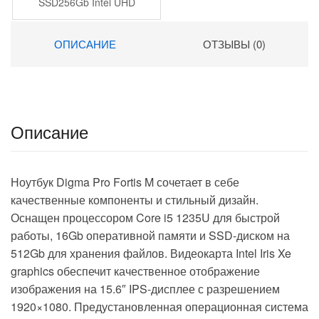
SSD256Gb Intel UHD
Graphics 14″ IPS FHD
(1920×1080) FreeDOS
ОПИСАНИЕ
ОТЗЫВЫ (0)
black WiFi BT Cam
6000mAh (2058902)
Описание
Ноутбук Digma Pro Fortis M сочетает в себе
качественные компоненты и стильный дизайн.
Оснащен процессором Core i5 1235U для быстрой
работы, 16Gb оперативной памяти и SSD-диском на
512Gb для хранения файлов. Видеокарта Intel Iris Xe
graphics обеспечит качественное отображение
изображения на 15.6″ IPS-дисплее с разрешением
1920×1080. Предустановленная операционная система