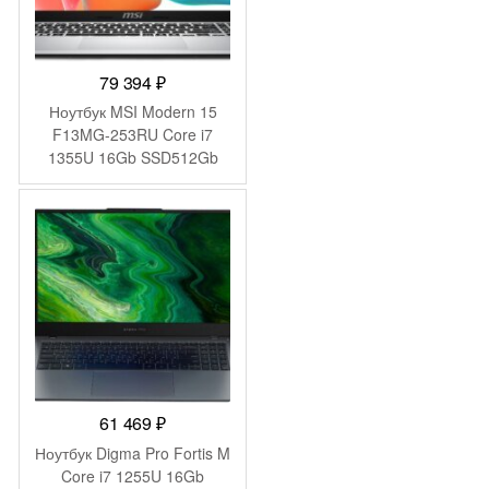
79 394
₽
Ноутбук MSI Modern 15
F13MG-253RU Core i7
1355U 16Gb SSD512Gb
Intel Iris Xe graphics 15.6″
IPS FHD (1920×1080)
Windows 11 Pro silver WiFi
BT Cam (9S7-15S122-253)
61 469
₽
Ноутбук Digma Pro Fortis M
Core i7 1255U 16Gb