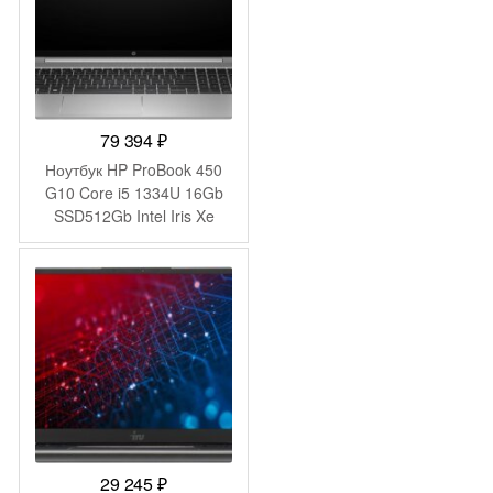
79 394
₽
Ноутбук HP ProBook 450
G10 Core i5 1334U 16Gb
SSD512Gb Intel Iris Xe
graphics 15.6″ IPS FHD
(1920×1080) Windows 11
Pro 64 silver WiFi BT Cam
(A37SVET)
29 245
₽