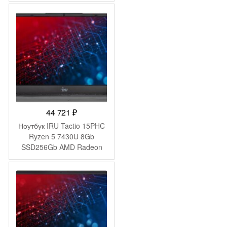
(1920×1200) без ОС grey
space WiFi BT Cam
(53013YDK)
44 721
₽
Ноутбук IRU Tactio 15PHC
Ryzen 5 7430U 8Gb
SSD256Gb AMD Radeon
Graphics 15.6″ IPS FHD
(1920×1080) Windows 11
Pro Multi Language black
WiFi BT Cam 4350mAh
(2045999)