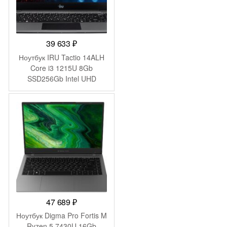
39 633
₽
Ноутбук IRU Tactio 14ALH
Core i3 1215U 8Gb
SSD256Gb Intel UHD
Graphics 14″ IPS FHD
(1920×1080) Windows 11
Pro Multi Language 64 grey
WiFi BT Cam 4000mAh
(2059058)
47 689
₽
Ноутбук Digma Pro Fortis M
Ryzen 5 7430U 16Gb