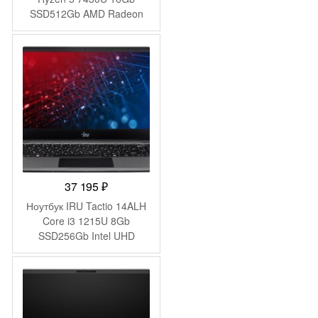
SSD512Gb AMD Radeon
Graphics 14.1″ IPS FHD
(1920×1080) Windows 11
Pro grey WiFi BT Cam
4250mAh (DN14R5-
ADXW01)
37 195
₽
Ноутбук IRU Tactio 14ALH
Core i3 1215U 8Gb
SSD256Gb Intel UHD
Graphics 14″ IPS FHD
(1920×1080) FreeDOS grey
WiFi BT Cam 4000mAh
(2058897)