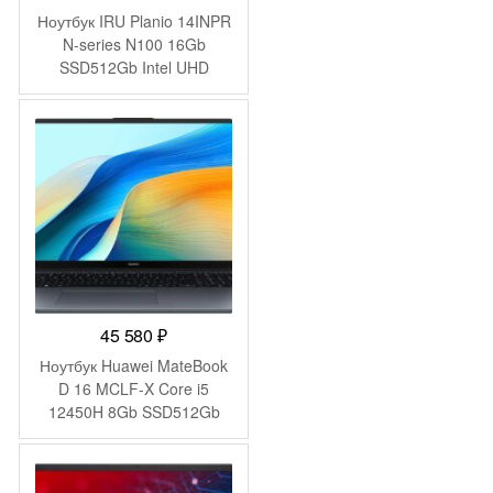
Ноутбук IRU Planio 14INPR
N-series N100 16Gb
SSD512Gb Intel UHD
Graphics 14″ IPS FHD
(1920×1080) FreeDOS grey
WiFi BT Cam 5000mAh
(2078487)
45 580
₽
Ноутбук Huawei MateBook
D 16 MCLF-X Core i5
12450H 8Gb SSD512Gb
Intel UHD Graphics 16″ IPS
(1920×1200) без ОС grey
space WiFi BT Cam