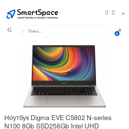
Skip
Skip
to
to
navigation
content
Search
0
for:
Ноутбук Digma EVE C5802 N-series
N100 8Gb SSD256Gb Intel UHD