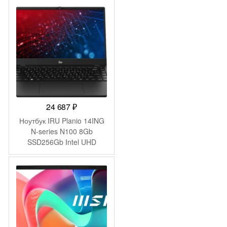
(1920×1080) FreeDOS
silver WiFi BT Cam
(4Q6E6EA)
24 687
₽
Ноутбук IRU Planio 14ING
N-series N100 8Gb
SSD256Gb Intel UHD
Graphics 14″ IPS FHD
(1920×1080) FreeDOS
black WiFi BT Cam
6000mAh (2058902)