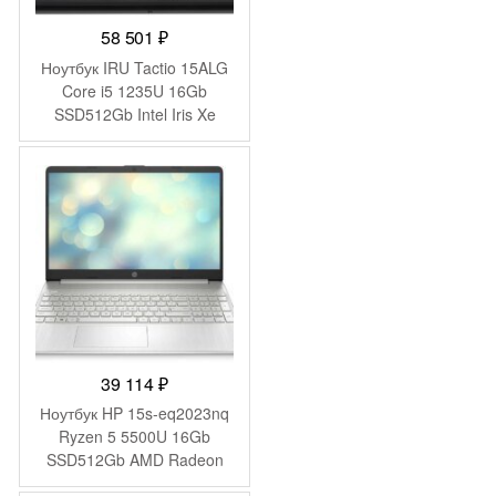
58 501
₽
Ноутбук IRU Tactio 15ALG
Core i5 1235U 16Gb
SSD512Gb Intel Iris Xe
graphics 15.6″ IPS FHD
(1920×1080) Windows 11
Pro 64 black WiFi BT Cam
4500mAh (2019269)
39 114
₽
Ноутбук HP 15s-eq2023nq
Ryzen 5 5500U 16Gb
SSD512Gb AMD Radeon
Graphics 15.6″ IPS FHD