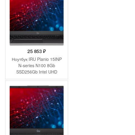
(53013YDJ)
25 853
₽
Ноутбук IRU Planio 15INP
N-series N100 8Gb
SSD256Gb Intel UHD
Graphics 15.6″ IPS FHD
(1920×1080) FreeDOS grey
WiFi BT Cam 5000mAh
(2023738)