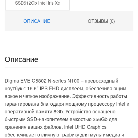
SSD512Gb Intel Iris Xe
graphics 15.6″ IPS FHD
(1920×1080) Windows 11
ОПИСАНИЕ
ОТЗЫВЫ (0)
Pro grey WiFi BT Cam
4250mAh (DN15P7-
ADXW04)
Описание
Digma EVE C5802 N-series N100 – превосходный
ноутбук с 15.6″ IPS FHD дисплеем, обеспечивающим
яркое и четкое изображение. Эффективность работы
гарантирована благодаря мощному процессору Intel и
оперативной памяти 8Gb. Устройство оснащено
быстрым SSD-накопителем емкостью 256Gb для
хранения ваших файлов. Intel UHD Graphics
обеспечивает отличную графику для мультимедиа и