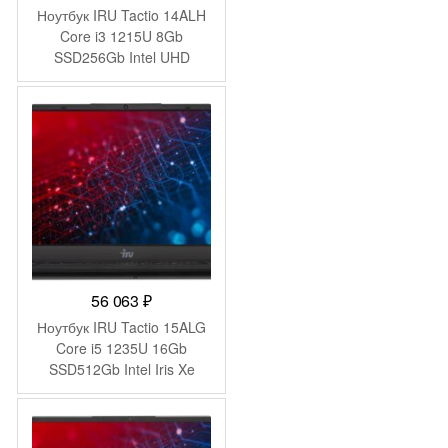
Ноутбук IRU Tactio 14ALH
Core i3 1215U 8Gb
SSD256Gb Intel UHD
Graphics 14″ IPS FHD
(1920×1080) FreeDOS grey
WiFi BT Cam 4000mAh
(2058897)
56 063
₽
Ноутбук IRU Tactio 15ALG
Core i5 1235U 16Gb
SSD512Gb Intel Iris Xe
graphics 15.6″ IPS FHD
(1920×1080) без ОС black
WiFi BT Cam 4500mAh