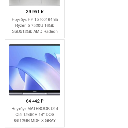
39 951
₽
Ноутбук HP 15-fc0164nia
Ryzen 5 7520U 16Gb
SSD512Gb AMD Radeon
610M 15.6″ IPS FHD
(1920×1080) FreeDOS
silver WiFi BT Cam
(BA5K8EA)
64 442
₽
Ноутбук MATEBOOK D14
CI5-12450H 14″ DOS
8/512GB MDF-X GRAY
HUAWEI