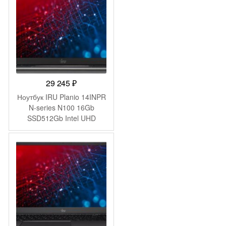
(2023571)
29 245
₽
Ноутбук IRU Planio 14INPR
N-series N100 16Gb
SSD512Gb Intel UHD
Graphics 14″ IPS FHD
(1920×1080) FreeDOS grey
WiFi BT Cam 5000mAh
(2078487)