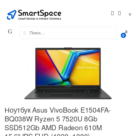
Skip
Skip
to
to
navigation
content
Search
0
for:
Ноутбук Asus VivoBook E1504FA-
BQ038W Ryzen 5 7520U 8Gb
SSD512Gb AMD Radeon 610M