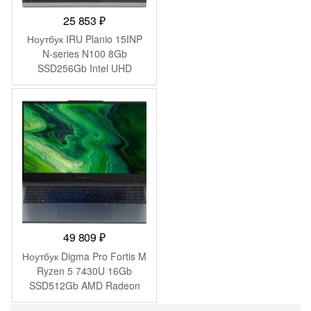
25 853
₽
Ноутбук IRU Planio 15INP
N-series N100 8Gb
SSD256Gb Intel UHD
Graphics 15.6″ IPS FHD
(1920×1080) FreeDOS grey
WiFi BT Cam 5000mAh
(2023738)
49 809
₽
Ноутбук Digma Pro Fortis M
Ryzen 5 7430U 16Gb
SSD512Gb AMD Radeon
Graphics 15.6″ IPS FHD