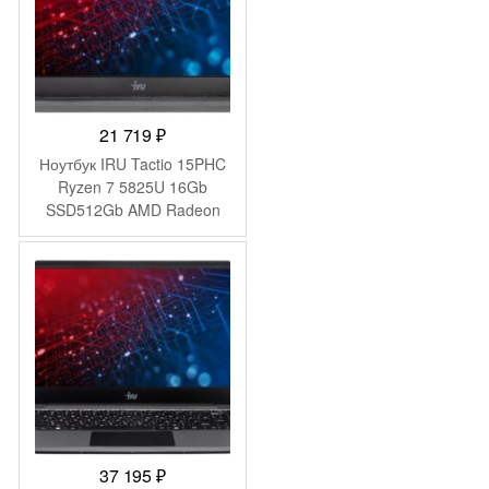
21 719
₽
Ноутбук IRU Tactio 15PHC
Ryzen 7 5825U 16Gb
SSD512Gb AMD Radeon
Graphics 15.6″ IPS FHD
(1920×1080) Windows 11
Pro Multi Language black
WiFi BT Cam 4350mAh
(2046017)
37 195
₽