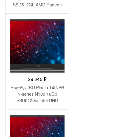
SSD512Gb AMD Radeon
Graphics 14.1″ IPS FHD
(1920×1080) Windows 11
Pro grey WiFi BT Cam
4250mAh (DN14R5-
ADXW01)
29 245
₽
Ноутбук IRU Planio 14INPR
N-series N100 16Gb
SSD512Gb Intel UHD
Graphics 14″ IPS FHD
(1920×1080) Windows 11
Pro grey WiFi BT Cam
5000mAh (2078485)