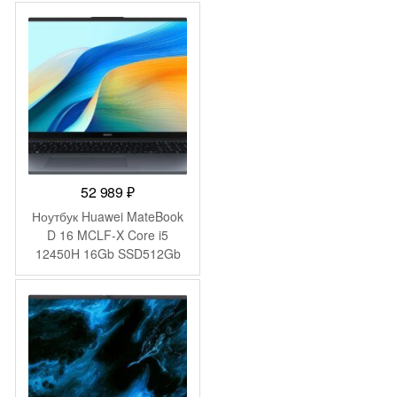
52 989
₽
Ноутбук Huawei MateBook
D 16 MCLF-X Core i5
12450H 16Gb SSD512Gb
Intel UHD Graphics 16″ IPS
(1920×1200) без ОС grey
space WiFi BT Cam
(53013YDK)