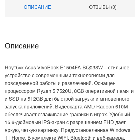
(1920×1080) Windows 11
ОПИСАНИЕ
ОТЗЫВЫ (0)
Pro grey WiFi BT Cam
4250mAh (DN15R5-
ADXW07)
Описание
Ноутбук Asus VivoBook E1504FA-BQ038W – стильное
устройство с современными технологиями для
повседневной работы и развлечений. Оснащен
процессором Ryzen 5 7520U, 8GB оперативной памяти
и SSD на 512GB для быстрой загрузки и мгновенного
запуска приложений. Видеокарта AMD Radeon 610M
обеспечивает сглаживание графики в играх. Удобный
15.6-дюймовый IPS-экран с разрешением FHD дает
яркую, четкую картинку. Предустановленная Windows
11 Home. В комплекте WiFi, Bluetooth и веб-камера.