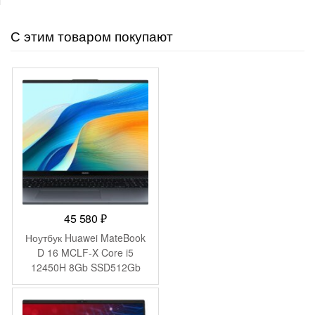
С этим товаром покупают
45 580
₽
Ноутбук Huawei MateBook
D 16 MCLF-X Core i5
12450H 8Gb SSD512Gb
Intel UHD Graphics 16″ IPS
(1920×1200) без ОС grey
space WiFi BT Cam