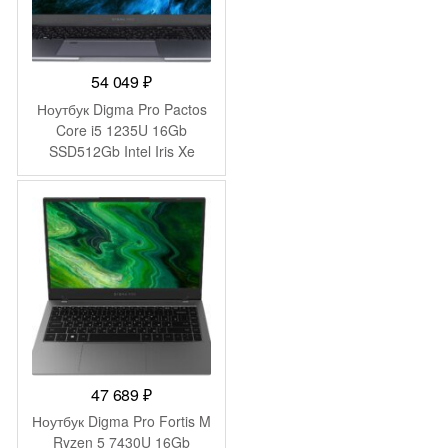
54 049
₽
Ноутбук Digma Pro Pactos
Core i5 1235U 16Gb
SSD512Gb Intel Iris Xe
graphics 16″ IPS WUXGA
(1920×1200) Windows 11
Pro dk.grey WiFi BT Cam
5500mAh (DN16P5-
ADXW01)
47 689
₽
Ноутбук Digma Pro Fortis M
Ryzen 5 7430U 16Gb