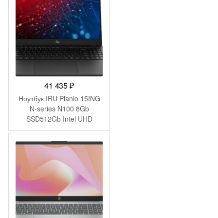
(53013YDJ)
41 435
₽
Ноутбук IRU Planio 15ING
N-series N100 8Gb
SSD512Gb Intel UHD
Graphics 15.6″ IPS FHD
(1920×1080) FreeDOS
black WiFi BT Cam
6000mAh (2058904)