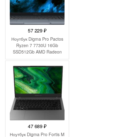
57 229
₽
Ноутбук Digma Pro Pactos
Ryzen 7 7730U 16Gb
SSD512Gb AMD Radeon
Graphics 16″ IPS WUXGA
(1920×1200) Windows 11
Pro dk.grey WiFi BT Cam
5500mAh (DN16R7-
ADXW03)
47 689
₽
Ноутбук Digma Pro Fortis M