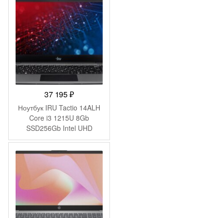
Pro 64 black WiFi BT Cam
6000mAh (2059105)
37 195
₽
Ноутбук IRU Tactio 14ALH
Core i3 1215U 8Gb
SSD256Gb Intel UHD
Graphics 14″ IPS FHD
(1920×1080) FreeDOS grey
WiFi BT Cam 4000mAh
(2058897)