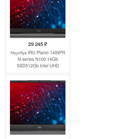
ADXW05)
29 245
₽
Ноутбук IRU Planio 14INPR
N-series N100 16Gb
SSD512Gb Intel UHD
Graphics 14″ IPS FHD
(1920×1080) Windows 11
Pro grey WiFi BT Cam
5000mAh (2078485)