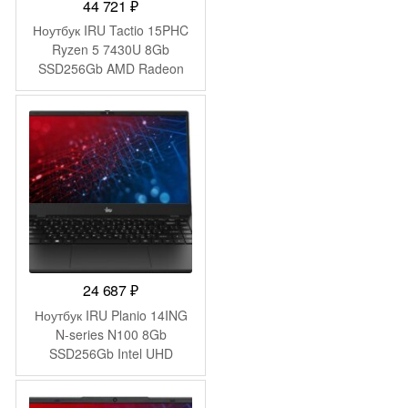
44 721
₽
Ноутбук IRU Tactio 15PHC
Ryzen 5 7430U 8Gb
SSD256Gb AMD Radeon
Graphics 15.6″ IPS FHD
(1920×1080) Windows 11
Pro Multi Language black
WiFi BT Cam 4350mAh
(2045999)
24 687
₽
Ноутбук IRU Planio 14ING
N-series N100 8Gb
SSD256Gb Intel UHD
Graphics 14″ IPS FHD
(1920×1080) FreeDOS