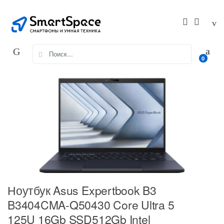
Skip
Skip
to
to
navigation
content
Search
0
for:
Ноутбук Asus Expertbook B3
B3404CMA-Q50430 Core Ultra 5
125U 16Gb SSD512Gb Intel