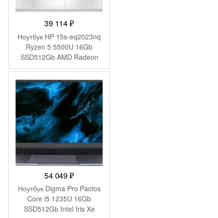
39 114
₽
Ноутбук HP 15s-eq2023nq
Ryzen 5 5500U 16Gb
SSD512Gb AMD Radeon
Graphics 15.6″ IPS FHD
(1920×1080) FreeDOS
silver WiFi BT Cam
(4Q6E6EA)
54 049
₽
Ноутбук Digma Pro Pactos
Core i5 1235U 16Gb
SSD512Gb Intel Iris Xe