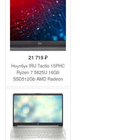
black WiFi BT Cam
6000mAh (2058902)
21 719
₽
Ноутбук IRU Tactio 15PHC
Ryzen 7 5825U 16Gb
SSD512Gb AMD Radeon
Graphics 15.6″ IPS FHD
(1920×1080) Windows 11
Pro Multi Language black
WiFi BT Cam 4350mAh
(2046017)