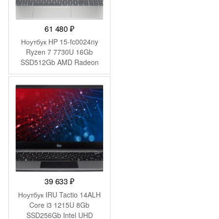
61 480
₽
Ноутбук HP 15-fc0024ny
Ryzen 7 7730U 16Gb
SSD512Gb AMD Radeon
Graphics 15.6″ IPS FHD
(1920×1080) FreeDOS
silver WiFi BT Cam
(B8AX0EA)
39 633
₽
Ноутбук IRU Tactio 14ALH
Core i3 1215U 8Gb
SSD256Gb Intel UHD