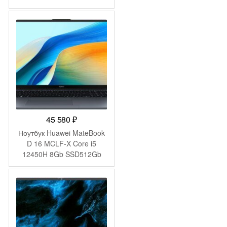
Graphics 14″ IPS FHD
(1920×1080) Windows 11
Pro Multi Language 64 grey
WiFi BT Cam 4000mAh
(2059058)
45 580
₽
Ноутбук Huawei MateBook
D 16 MCLF-X Core i5
12450H 8Gb SSD512Gb
Intel UHD Graphics 16″ IPS
(1920×1200) без ОС grey
space WiFi BT Cam
(53013YDJ)