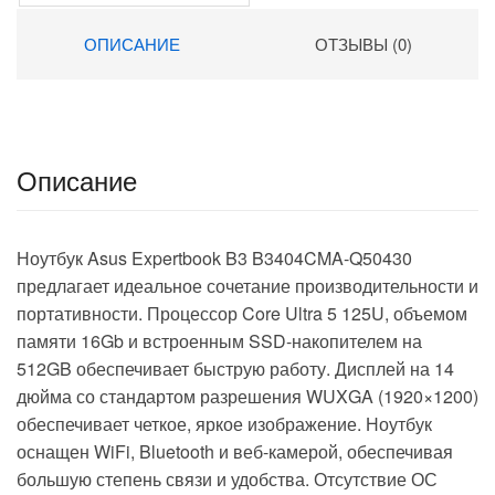
graphics 16″ IPS WUXGA
(1920×1200) Windows 11
ОПИСАНИЕ
ОТЗЫВЫ (0)
Pro dk.grey WiFi BT Cam
5500mAh (DN16P5-
ADXW01)
Описание
Ноутбук Asus Expertbook B3 B3404CMA-Q50430
предлагает идеальное сочетание производительности и
портативности. Процессор Core Ultra 5 125U, объемом
памяти 16Gb и встроенным SSD-накопителем на
512GB обеспечивает быструю работу. Дисплей на 14
дюйма со стандартом разрешения WUXGA (1920×1200)
обеспечивает четкое, яркое изображение. Ноутбук
оснащен WiFi, Bluetooth и веб-камерой, обеспечивая
большую степень связи и удобства. Отсутствие ОС