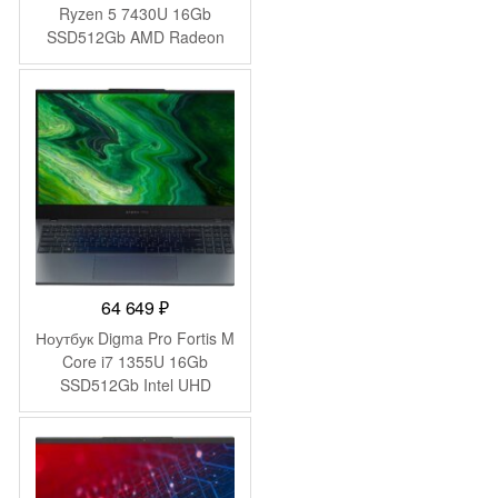
Ryzen 5 7430U 16Gb
SSD512Gb AMD Radeon
Graphics 14.1″ IPS FHD
(1920×1080) Windows 11
Pro grey WiFi BT Cam
4250mAh (DN14R5-
ADXW01)
64 649
₽
Ноутбук Digma Pro Fortis M
Core i7 1355U 16Gb
SSD512Gb Intel UHD
Graphics 15.6″ IPS FHD
(1920×1080) Windows 11
Pro grey WiFi BT Cam
4250mAh (DN15P7-