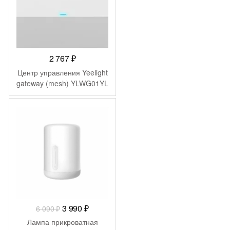
2 767
₽
Центр управления Yeelight
gateway (mesh) YLWG01YL
-
2 100
₽
Первоначальная
Текущая
3 990
₽
6 090
₽
цена
цена:
Лампа прикроватная