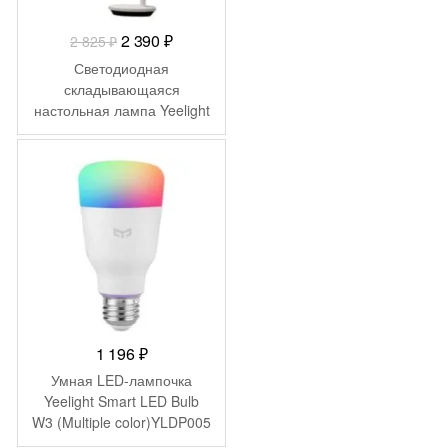
Первоначальная
Текущая
2 390
₽
2 825
₽
цена
цена:
Светодиодная
составляла
2
складывающаяся
настольная лампа Yeelight
2
390 ₽.
Z1 Pro YLTD14YL
825 ₽.
1 196
₽
Умная LED-лампочка
Yeelight Smart LED Bulb
W3 (Multiple color)YLDP005