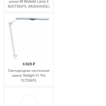
составляла
3
умная Mi Bedside Lamp 2
MJCTD02YL (MUE4093GL)
6
990 ₽.
090 ₽.
6 828
₽
Светодиодная настольная
лампа Yeelight V1 Pro
YLTD08YL