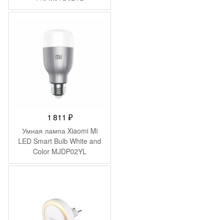
(BHR4119GL)
144 ₽.
1 811
₽
Умная лампа Xiaomi Mi
LED Smart Bulb White and
Color MJDP02YL
(GPX4014GL)