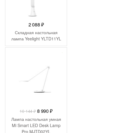
2 088
₽
Складная настольная
лампа Yeelight YLTD11YL
-
1 154
₽
Первоначальная
Текущая
8 990
₽
10 144
₽
цена
цена:
Лампа настольная умная
составляла
8
Mi Smart LED Desk Lamp
Pro MJTD02YL
10
990 ₽.