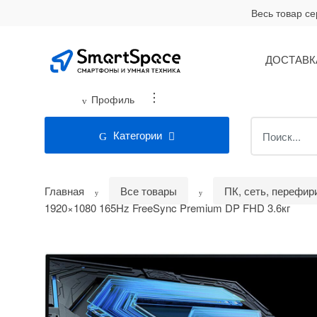
Skip
Skip
Весь товар с
to
to
navigation
content
ДОСТАВК
...
Профиль
Search
Категории
for:
Главная
Все товары
ПК, сеть, перефир
1920×1080 165Hz FreeSync Premium DP FHD 3.6кг