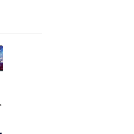
r
x
D
I