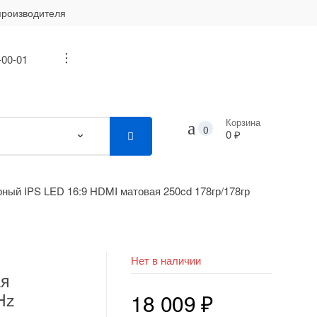
производителя
-00-01
...
Корзина
0
0 ₽
ерный IPS LED 16:9 HDMI матовая 250cd 178гр/178гр
Нет в наличии
ая
Hz
18 009
₽