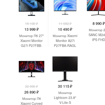
8 990
₽
15 100
₽
11 082
₽
Первоначальная
Текущая
Первоначальная
Текущая
13 999
₽
10 490
₽
Монитор 2
цена
цена:
цена
цена:
SANC M24
Монитор ПК 27″
Монитор Xiaomi
IPS FH
составляла
13
составляла
10
Xiaomi Monitor
Monitor A27i
G27i P27FBB-
P27FBA-RAGL
15
999 ₽.
11
490 ₽.
RGGL
(ELA5345EU)
100 ₽.
082 ₽.
(ELA5375EU)
-
6 010
₽
30 115
₽
32 900
₽
Первоначальная
Текущая
26 890
₽
Монитор
цена
цена:
Lightcom 23.8″
Монитор ПК
V-Lite-S
составляла
26
Xiaomi Curved