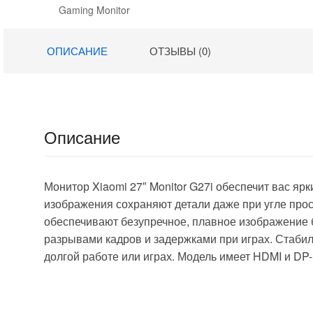
ПЦВТ.852859.10
Gaming Monitor
32
890 ₽.
0-02 черный
G34WQi
900 ₽.
TFT 4ms 16:9
ОПИСАНИЕ
ОТЗЫВЫ (0)
HDMI M/M
полуматовая
300cd
178гр/178гр
1920×1080 75Hz
VGA DP FHD
Описание
3.7кг (RUS)
Монитор Xiaomi 27″ Monitor G27i обеспечит вас яр
изображения сохраняют детали даже при угле прос
обеспечивают безупречное, плавное изображение 
разрывами кадров и задержками при играх. Стаби
долгой работе или играх. Модель имеет HDMI и DP