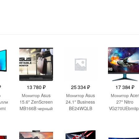
₽
13 780
₽
25 334
₽
17 384
₽
р
Монитор Asus
Монитор Asus
Монитор Ace
алли
15.6″ ZenScreen
24.1″ Business
27″ Nitro
omi
MB166B черный
BE24WQLB
VG270UEbmiip
ing
IPS LED 25ms
черный IPS LED
черный IPS LE
″ EU
16:9 матовая
16:10 HDMI M/M
4ms 16:9 HDM
GL)
250cd
матовая HAS
M/M матовая
-
5 501
₽
178гр/178гр
Piv 300cd
250cd