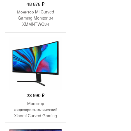
48 878
₽
Монитор Mi Curved
Gaming Monitor 34
XMMNTWQ34
(BHR4269GL)
23 990
₽
Монитор
жидкокристаллический
Xiaomi Curved Gaming
Monitor 30″ EU
(BHR5116GL)