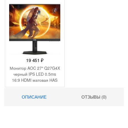
500 ₽.
19 451
₽
Монитор AOC 27″ Q27G4X
черный IPS LED 0.5ms
16:9 HDMI матовая HAS
Piv 450cd 178гр/178гр
2560×1440 180Hz G-Sync
ОПИСАНИЕ
ОТЗЫВЫ (0)
FreeSync Premium DP 2K
5.29кг