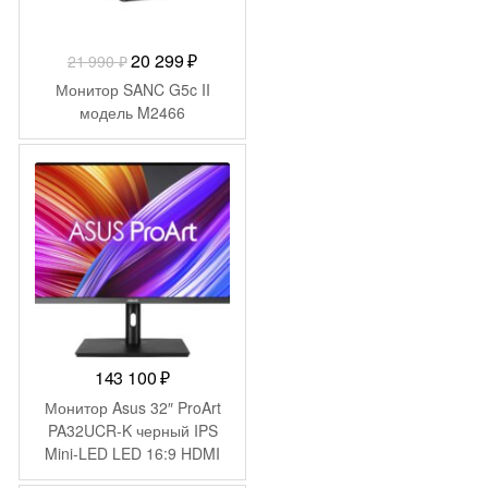
Первоначальная
Текущая
20 299
₽
21 990
₽
цена
цена:
Монитор SANC G5c II
составляла
20
модель M2466
21
299 ₽.
990 ₽.
143 100
₽
Монитор Asus 32″ ProArt
PA32UCR-K черный IPS
Mini-LED LED 16:9 HDMI
M/M матовая HAS Piv