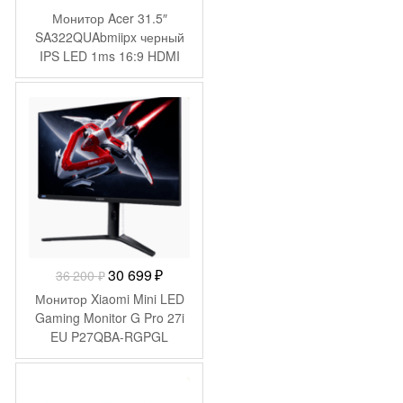
Монитор Acer 31.5″
SA322QUAbmiipx черный
IPS LED 1ms 16:9 HDMI
M/M 300cd 178гр/178гр
2560×1440 75Hz DP WQ
-
5 501
₽
Первоначальная
Текущая
30 699
₽
36 200
₽
цена
цена:
Монитор Xiaomi Mini LED
составляла
30
Gaming Monitor G Pro 27i
EU P27QBA-RGPGL
36
699 ₽.
(ELA5585EU)
200 ₽.
-
359
₽