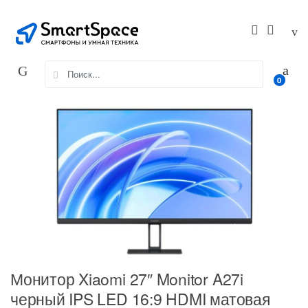
Skip
Skip
to
to
navigation
content
Search
0
for:
Монитор Xiaomi 27″ Monitor A27i
черный IPS LED 16:9 HDMI матовая