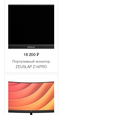
400cd 178гр/178гр
3840×2160 60Hz DP 4K
USB 12.3кг
18 200
₽
Портативный монитор
ZEUSLAP Z16PRO