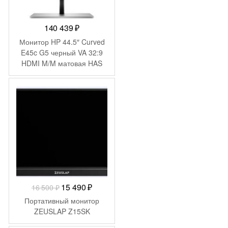
140 439
₽
Монитор HP 44.5″ Curved
E45c G5 черный VA 32:9
HDMI M/M матовая HAS
Piv 400cd 178гр/178гр
5120×1440 165Hz
-
1 010
₽
FreeSync Premium DP DQ
USB 14.6кг
Первоначальная
Текущая
15 490
₽
16 500
₽
цена
цена:
Портативный монитор
составляла
15
ZEUSLAP Z15SK
16
490 ₽.