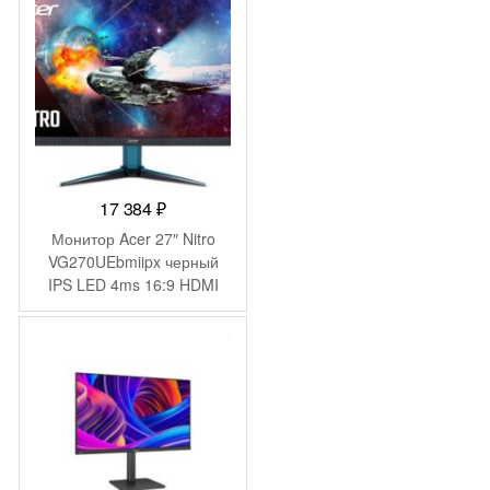
17 384
₽
Монитор Acer 27″ Nitro
VG270UEbmiipx черный
IPS LED 4ms 16:9 HDMI
M/M матовая 250cd
178гр/178гр 2560×1440
-
1 691
₽
100Hz FreeSync DP 2K
5.33кг