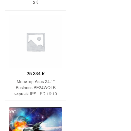
2K
25 334
₽
Монитор Asus 24.1″
Business BE24WQLB
черный IPS LED 16:10
HDMI M/M матовая HAS
Piv 300cd 178гр/178гр
1920×1200 VGA DP FHD
USB 6.1кг