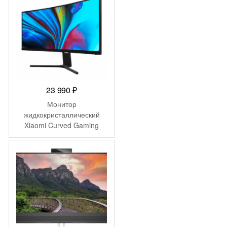
23 990
₽
Монитор
жидкокристаллический
Xiaomi Curved Gaming
Monitor 30″ EU
(BHR5116GL)