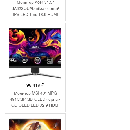
Монитор Acer 31.5″
SA322QUAbmiipx черный
IPS LED 1ms 16:9 HDMI
M/M 300cd 178гр/178гр
2560×1440 75Hz DP WQ
98 419
₽
Монитор MSI 49″ MPG
491CQP QD-OLED черный
QD OLED LED 32:9 HDMI
матовая HAS Piv 250cd
178гр/178гр 5120×1440
144Hz DP DQ USB 10.3кг