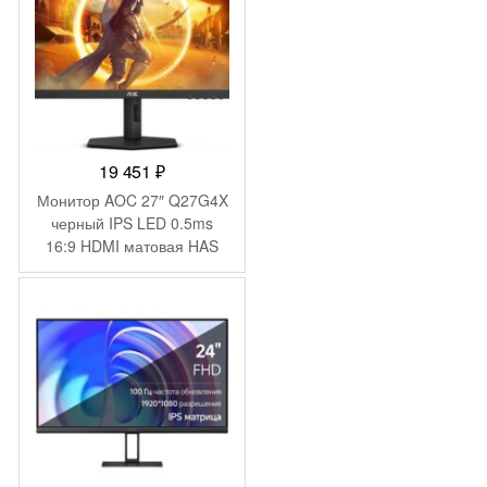
19 451
₽
Монитор AOC 27″ Q27G4X
черный IPS LED 0.5ms
16:9 HDMI матовая HAS
Piv 450cd 178гр/178гр
2560×1440 180Hz G-Sync
FreeSync Premium DP 2K
5.29кг