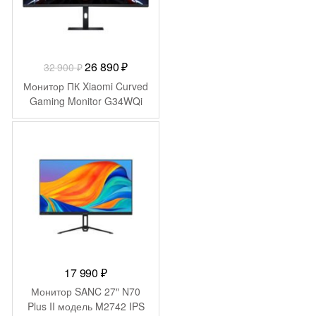
Первоначальная
Текущая
26 890
₽
32 900
₽
цена
цена:
Монитор ПК Xiaomi Curved
составляла
26
Gaming Monitor G34WQi
32
890 ₽.
900 ₽.
17 990
₽
Монитор SANC 27″ N70
Plus II модель M2742 IPS