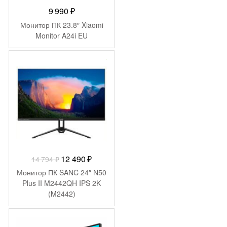
9 990
₽
Монитор ПК 23.8″ Xiaomi
Monitor A24i EU
-
2 304
₽
Первоначальная
Текущая
12 490
₽
14 794
₽
цена
цена:
Монитор ПК SANC 24″ N50
составляла
12
Plus II M2442QH IPS 2K
(M2442)
14
490 ₽.
794 ₽.