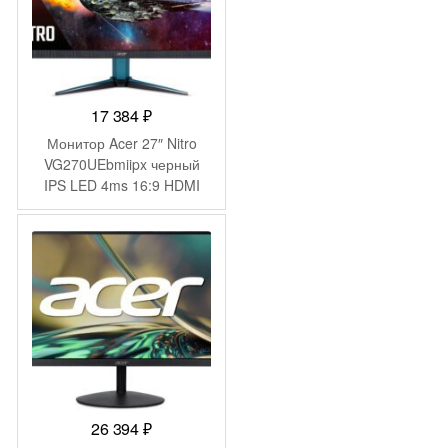
17 384
₽
Монитор Acer 27″ Nitro
VG270UEbmiipx черный
IPS LED 4ms 16:9 HDMI
M/M матовая 250cd
178гр/178гр 2560×1440
100Hz FreeSync DP 2K
5.33кг
26 394
₽