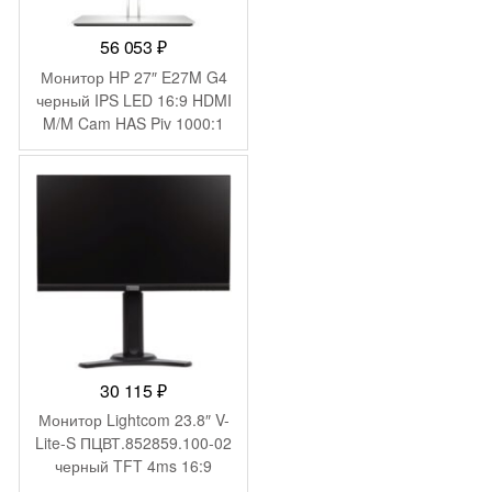
56 053
₽
Монитор HP 27″ E27M G4
черный IPS LED 16:9 HDMI
M/M Cam HAS Piv 1000:1
300cd 178гр/178гр
2560×1440 75Hz DP QHD
USB 8.52кг
30 115
₽
Монитор Lightcom 23.8″ V-
Lite-S ПЦВТ.852859.100-02
черный TFT 4ms 16:9
HDMI M/M полуматовая