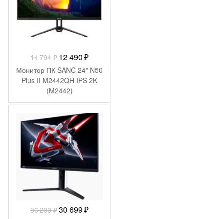
Первоначальная
Текущая
12 490
₽
14 794
₽
цена
цена:
Монитор ПК SANC 24″ N50
составляла
12
Plus II M2442QH IPS 2K
(M2442)
14
490 ₽.
794 ₽.
-
5 501
₽
Первоначальная
Текущая
30 699
₽
36 200
₽