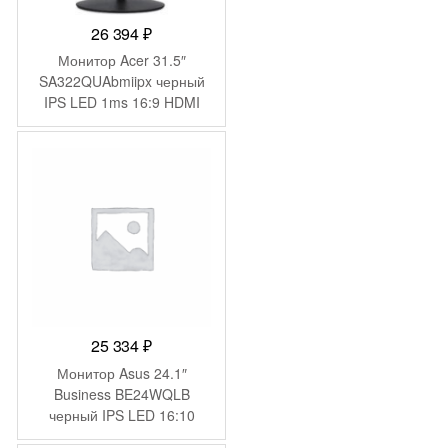
26 394
₽
Монитор Acer 31.5″
SA322QUAbmiipx черный
IPS LED 1ms 16:9 HDMI
M/M 300cd 178гр/178гр
2560×1440 75Hz DP WQ
25 334
₽
Монитор Asus 24.1″
Business BE24WQLB
черный IPS LED 16:10
HDMI M/M матовая HAS