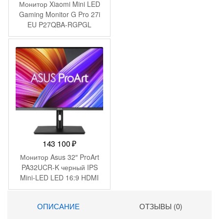
цена
цена:
Монитор Xiaomi Mini LED
составляла
30
Gaming Monitor G Pro 27i
EU P27QBA-RGPGL
36
699 ₽.
(ELA5585EU)
200 ₽.
143 100
₽
Монитор Asus 32″ ProArt
PA32UCR-K черный IPS
Mini-LED LED 16:9 HDMI
M/M матовая HAS Piv
400cd 178гр/178гр
ОПИСАНИЕ
ОТЗЫВЫ (0)
3840×2160 60Hz DP 4K
USB 12.3кг