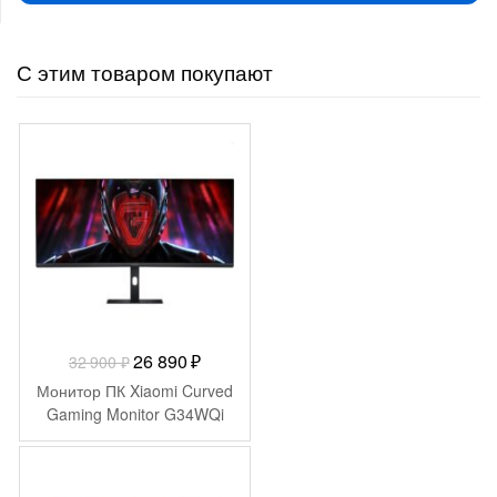
С этим товаром покупают
-
6 010
₽
Первоначальная
Текущая
26 890
₽
32 900
₽
цена
цена:
Монитор ПК Xiaomi Curved
составляла
26
Gaming Monitor G34WQi
32
890 ₽.
900 ₽.