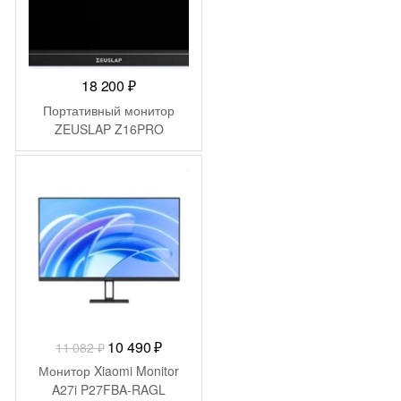
18 200
₽
Портативный монитор
ZEUSLAP Z16PRO
-
592
₽
Первоначальная
Текущая
10 490
₽
11 082
₽
цена
цена:
Монитор Xiaomi Monitor
составляла
10
A27i P27FBA-RAGL