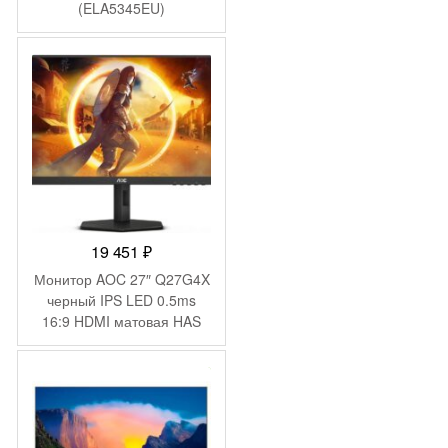
(ELA5345EU)
11
490 ₽.
082 ₽.
19 451
₽
Монитор AOC 27″ Q27G4X
черный IPS LED 0.5ms
16:9 HDMI матовая HAS
Piv 450cd 178гр/178гр
2560×1440 180Hz G-Sync
-
2 304
₽
FreeSync Premium DP 2K
5.29кг