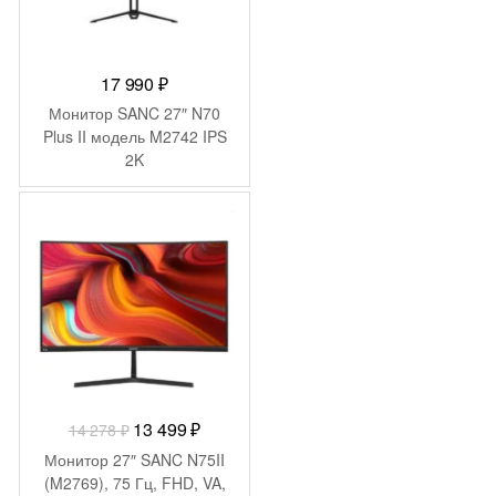
17 990
₽
Монитор SANC 27″ N70
Plus II модель M2742 IPS
2K
-
779
₽
Первоначальная
Текущая
13 499
₽
14 278
₽
цена
цена:
Монитор 27″ SANC N75II
составляла
13
(M2769), 75 Гц, FHD, VA,