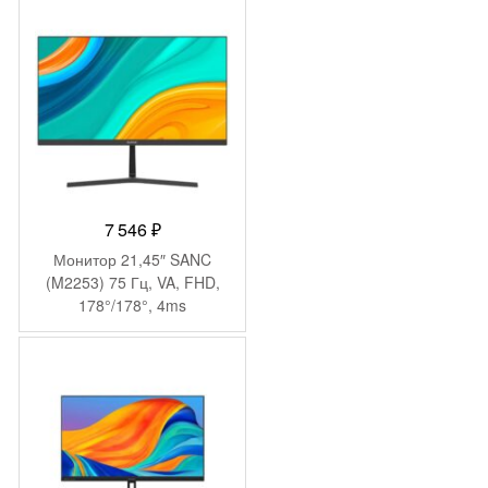
Piv 300cd 178гр/178гр
1920×1200 VGA DP FHD
USB 6.1кг
7 546
₽
Монитор 21,45″ SANC
(M2253) 75 Гц, VA, FHD,
178°/178°, 4ms