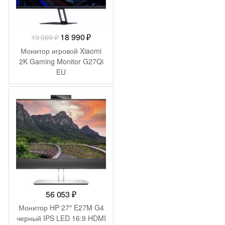
Первоначальная
Текущая
18 990
₽
19 069
₽
цена
цена:
Монитор игровой Xiaomi
составляла
18
2K Gaming Monitor G27Qi
EU
19
990 ₽.
069 ₽.
56 053
₽
Монитор HP 27″ E27M G4
черный IPS LED 16:9 HDMI