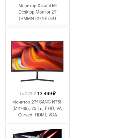
Монитор Xiaomi Mi
Desktop Monitor 27
(RMMNT27NF) EU
BHR4975
-
779
₽
Первоначальная
Текущая
13 499
₽
14 278
₽
цена
цена:
Монитор 27″ SANC N75II
составляла
13
(M2769), 75 Гц, FHD, VA,
Curved, HDMI, VGA
14
499 ₽.
278 ₽.
-
5 501
₽