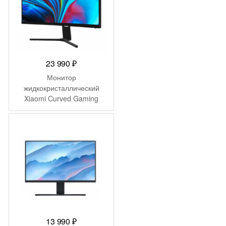
23 990
₽
Монитор
жидкокристаллический
Xiaomi Curved Gaming
Monitor 30″ EU
(BHR5116GL)
13 990
₽