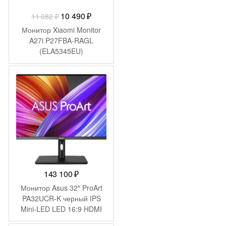
Первоначальная
Текущая
10 490
₽
11 082
₽
цена
цена:
Монитор Xiaomi Monitor
составляла
10
A27i P27FBA-RAGL
(ELA5345EU)
11
490 ₽.
082 ₽.
143 100
₽
Монитор Asus 32″ ProArt
PA32UCR-K черный IPS
Mini-LED LED 16:9 HDMI
M/M матовая HAS Piv