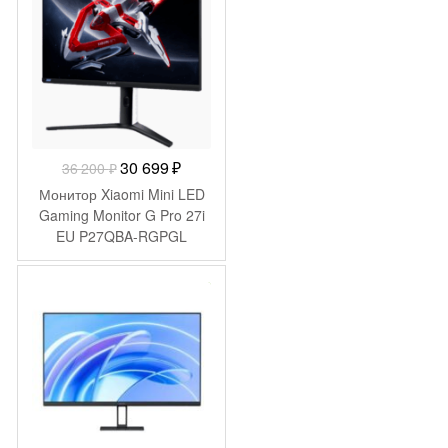
Первоначальная
Текущая
30 699
₽
36 200
₽
цена
цена:
Монитор Xiaomi Mini LED
составляла
30
Gaming Monitor G Pro 27i
EU P27QBA-RGPGL
36
699 ₽.
(ELA5585EU)
200 ₽.
-
592
₽