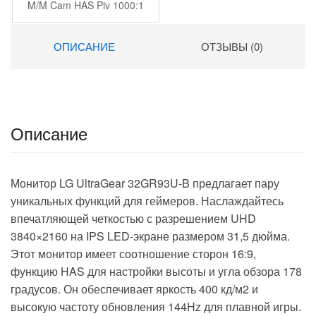
M/M Cam HAS Piv 1000:1
300cd 178гр/178гр
2560×1440 75Hz DP QHD
ОПИСАНИЕ
ОТЗЫВЫ (0)
USB 8.52кг
Описание
Монитор LG UltraGear 32GR93U-B предлагает пару
уникальных функций для геймеров. Наслаждайтесь
впечатляющей четкостью с разрешением UHD
3840×2160 на IPS LED-экране размером 31,5 дюйма.
Этот монитор имеет соотношение сторон 16:9,
функцию HAS для настройки высоты и угла обзора 178
градусов. Он обеспечивает яркость 400 кд/м2 и
высокую частоту обновления 144Hz для плавной игры.