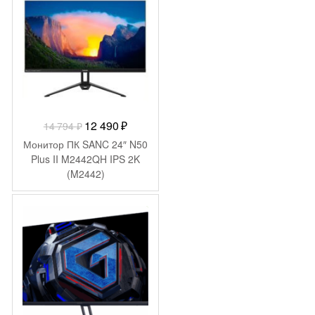
DP Quad 4K (2160p) USB
7.5кг
Первоначальная
Текущая
12 490
₽
14 794
₽
цена
цена:
Монитор ПК SANC 24″ N50
составляла
12
Plus II M2442QH IPS 2K
(M2442)
14
490 ₽.
794 ₽.
-
79
₽