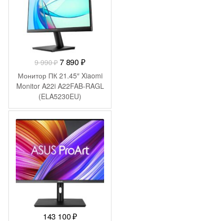
Первоначальная
Текущая
7 890
₽
9 990
₽
цена
цена:
Монитор ПК 21.45″ Xiaomi
составляла
7
Monitor A22i A22FAB-RAGL
(ELA5230EU)
9
890 ₽.
990 ₽.
143 100
₽