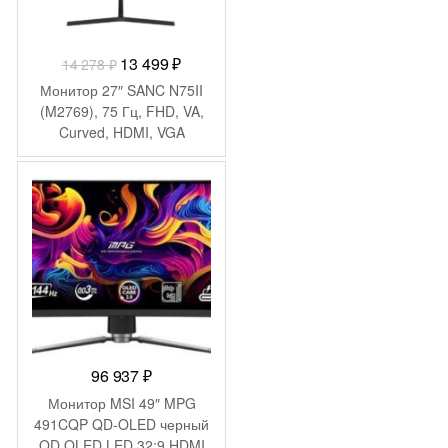
Первоначальная
Текущая
13 499
₽
14 278
₽
цена
цена:
Монитор 27″ SANC N75II
составляла
13
(M2769), 75 Гц, FHD, VA,
Curved, HDMI, VGA
14
499 ₽.
278 ₽.
96 937
₽
Монитор MSI 49″ MPG
491CQP QD-OLED черный
QD OLED LED 32:9 HDMI