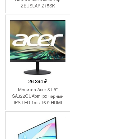
составляла
15
ZEUSLAP Z15SK
16
490 ₽.
500 ₽.
26 394
₽
Монитор Acer 31.5″
SA322QUAbmiipx черный
IPS LED 1ms 16:9 HDMI
M/M 300cd 178гр/178гр
2560×1440 75Hz DP WQ
-
2 100
₽