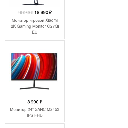
Первоначальная
Текущая
18 990
₽
19 069
₽
цена
цена:
Монитор игровой Xiaomi
составляла
18
2K Gaming Monitor G27Qi
EU
19
990 ₽.
069 ₽.
8 990
₽
Монитор 24″ SANC M2453
IPS FHD