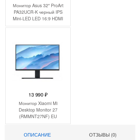
Монитор Asus 32″ ProArt
PA32UCR-K черный IPS
Mini-LED LED 16:9 HDMI
M/M матовая HAS Piv
400cd 178гр/178гр
3840×2160 60Hz DP 4K
USB 12.3кг
13 990
₽
Монитор Xiaomi Mi
Desktop Monitor 27
(RMMNT27NF) EU
BHR4975
ОПИСАНИЕ
ОТЗЫВЫ (0)