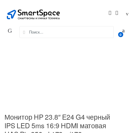
Skip
Skip
to
to
navigation
content
Search
0
for:
Монитор HP 23.8″ E24 G4 черный
IPS LED 5ms 16:9 HDMI матовая