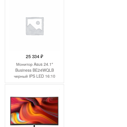
25 334
₽
Монитор Asus 24.1″
Business BE24WQLB
черный IPS LED 16:10
HDMI M/M матовая HAS
Piv 300cd 178гр/178гр
-
779
₽
1920×1200 VGA DP FHD
USB 6.1кг