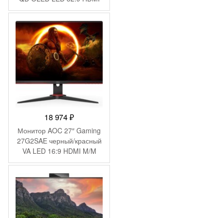
матовая HAS Piv 250cd
178гр/178гр 5120×1440
144Hz DP DQ USB 10.3кг
18 974
₽
Монитор AOC 27″ Gaming
27G2SAE черный/красный
VA LED 16:9 HDMI M/M
матовая 350cd
178гр/178гр 1920×1080
165Hz FreeSync Premium
VGA DP FHD 4.63кг