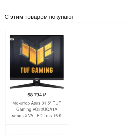
С этим товаром покупают
68 794
₽
Монитор Asus 31.5″ TUF
Gaming VG32UQA1A
черный VA LED 1ms 16:9
HDMI M/M матовая 400cd
178гр/178гр 3840×2160
-
2 304
₽
160Hz FreeSync Premium