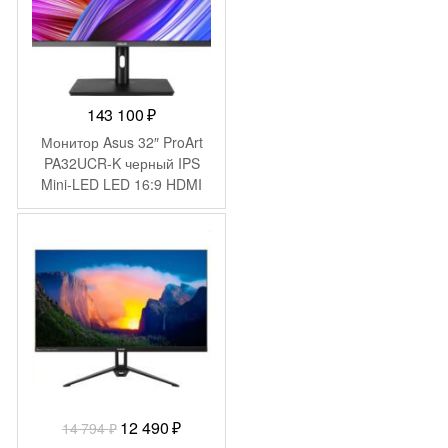
143 100
₽
Монитор Asus 32″ ProArt
PA32UCR-K черный IPS
Mini-LED LED 16:9 HDMI
M/M матовая HAS Piv
400cd 178гр/178гр
-
2 304
₽
3840×2160 60Hz DP 4K
USB 12.3кг
Первоначальная
Текущая
12 490
₽
14 794
₽