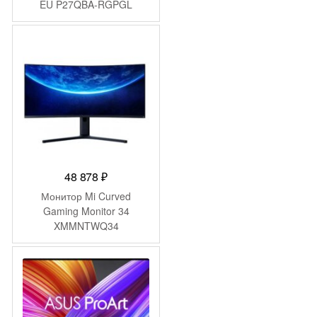
EU P27QBA-RGPGL
36
699 ₽.
(ELA5585EU)
200 ₽.
48 878
₽
Монитор Mi Curved
Gaming Monitor 34
XMMNTWQ34
(BHR4269GL)