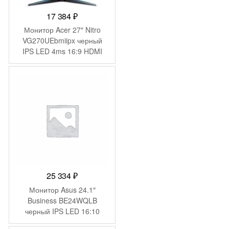
17 384
₽
Монитор Acer 27″ Nitro
VG270UEbmiipx черный
IPS LED 4ms 16:9 HDMI
M/M матовая 250cd
178гр/178гр 2560×1440
100Hz FreeSync DP 2K
5.33кг
25 334
₽
Монитор Asus 24.1″
Business BE24WQLB
черный IPS LED 16:10
HDMI M/M матовая HAS