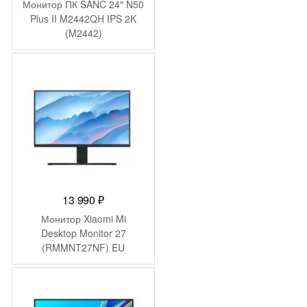
цена
цена:
Монитор ПК SANC 24″ N50
составляла
12
Plus II M2442QH IPS 2K
(M2442)
14
490 ₽.
794 ₽.
13 990
₽
Монитор Xiaomi Mi
Desktop Monitor 27
(RMMNT27NF) EU
BHR4975