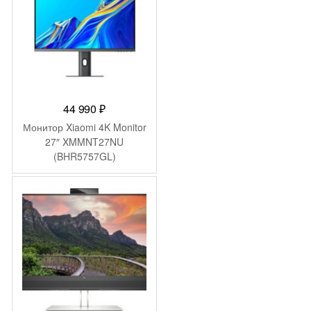
44 990
₽
Монитор Xiaomi 4K Monitor
27″ XMMNT27NU
(BHR5757GL)