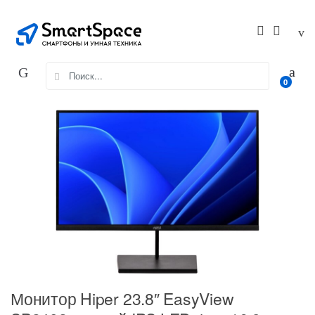
Skip
Skip
to
to
navigation
content
Search
0
for:
Монитор Hiper 23.8″ EasyView