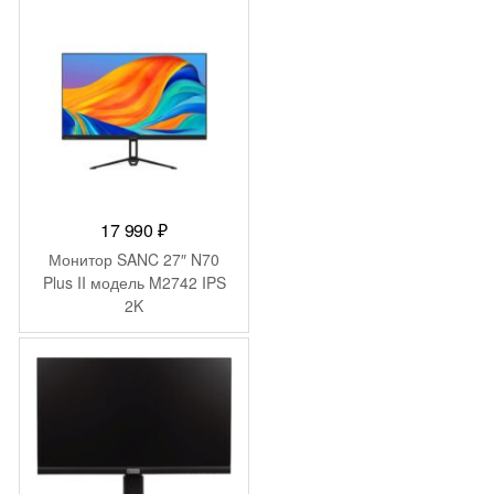
Piv 300cd 178гр/178гр
1920×1200 VGA DP FHD
USB 6.1кг
17 990
₽
Монитор SANC 27″ N70
Plus II модель M2742 IPS
2K