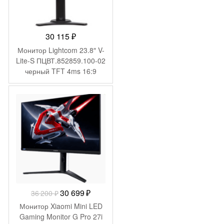
30 115
₽
Монитор Lightcom 23.8″ V-
Lite-S ПЦВТ.852859.100-02
черный TFT 4ms 16:9
HDMI M/M полуматовая
300cd 178гр/178гр
-
5 501
₽
1920×1080 75Hz VGA DP
FHD 3.7кг (RUS)
Первоначальная
Текущая
30 699
₽
36 200
₽
цена
цена:
Монитор Xiaomi Mini LED
составляла
30
Gaming Monitor G Pro 27i