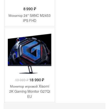
8 990
₽
Монитор 24″ SANC M2453
IPS FHD
-
79
₽
Первоначальная
Текущая
18 990
₽
19 069
₽
цена
цена:
Монитор игровой Xiaomi
составляла
18
2K Gaming Monitor G27Qi
EU
19
990 ₽.
069 ₽.