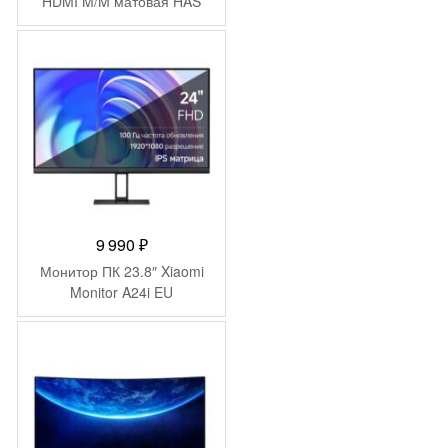
HDMI M/M матовая HAS
Piv 400cd 178гр/178гр
5120×1440 165Hz
FreeSync Premium DP DQ
USB 14.6кг
9 990
₽
Монитор ПК 23.8″ Xiaomi
Monitor A24i EU