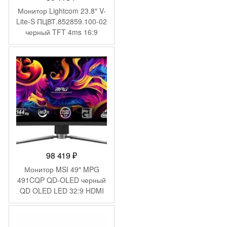
Монитор Lightcom 23.8″ V-
Lite-S ПЦВТ.852859.100-02
черный TFT 4ms 16:9
HDMI M/M полуматовая
300cd 178гр/178гр
1920×1080 75Hz VGA DP
FHD 3.7кг (RUS)
98 419
₽
Монитор MSI 49″ MPG
491CQP QD-OLED черный
QD OLED LED 32:9 HDMI
матовая HAS Piv 250cd
178гр/178гр 5120×1440
144Hz DP DQ USB 10.3кг