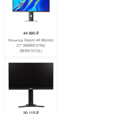
44 990
₽
Монитор Xiaomi 4K Monitor
27″ XMMNT27NU
(BHR5757GL)
30 115
₽