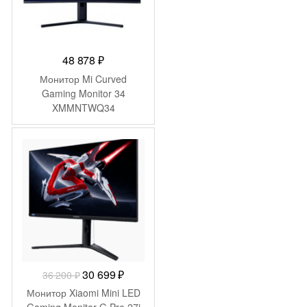
48 878
₽
Монитор Mi Curved
Gaming Monitor 34
XMMNTWQ34
(BHR4269GL)
-
5 501
₽
Первоначальная
Текущая
30 699
₽
36 200
₽
цена
цена:
Монитор Xiaomi Mini LED