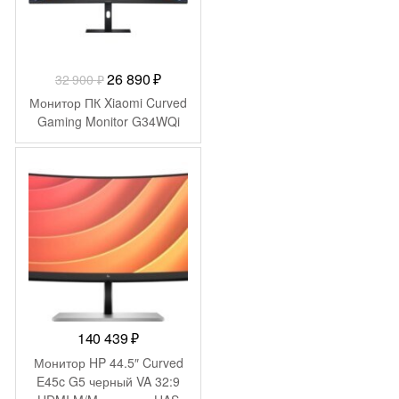
Первоначальная
Текущая
26 890
₽
32 900
₽
цена
цена:
Монитор ПК Xiaomi Curved
составляла
26
Gaming Monitor G34WQi
32
890 ₽.
900 ₽.
140 439
₽
Монитор HP 44.5″ Curved
E45c G5 черный VA 32:9