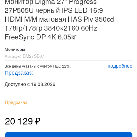
Монитор Digma 27″ Progress
27P505U черный IPS LED 16:9
HDMI M/M матовая HAS Piv 350cd
178гр/178гр 3840×2160 60Hz
FreeSync DP 4K 6.05кг
Мониторы
Артикул:
DM27SB07
подробнее
Все цены указаны с учетом НДС 22%.
Предзаказ:
Доступно с 19.08.2026
Предзаказ
20 129
₽