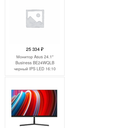
25 334
₽
Монитор Asus 24.1″
Business BE24WQLB
черный IPS LED 16:10
HDMI M/M матовая HAS
Piv 300cd 178гр/178гр
1920×1200 VGA DP FHD
USB 6.1кг