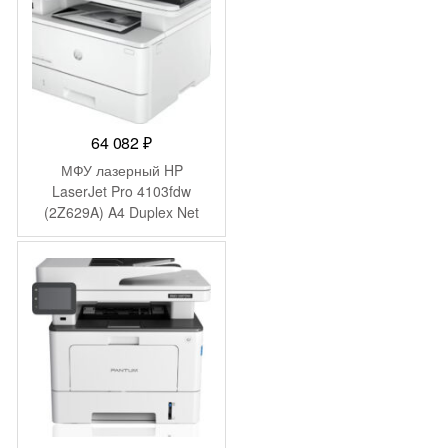
64 082
₽
МФУ лазерный HP
LaserJet Pro 4103fdw
(2Z629A) A4 Duplex Net
WiFi белый