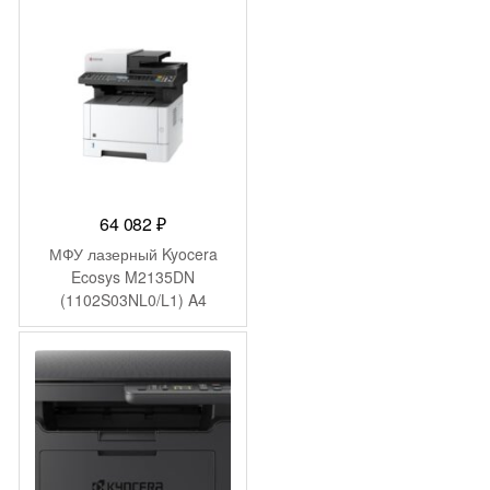
64 082
₽
МФУ лазерный Kyocera
Ecosys M2135DN
(1102S03NL0/L1) A4
Duplex белый