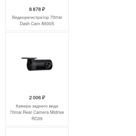
8 878
₽
Видеорегистратор 70mai
Dash Cam A500S
2 006
₽
Камера заднего вида
70mai Rear Camera Midrive
RC09