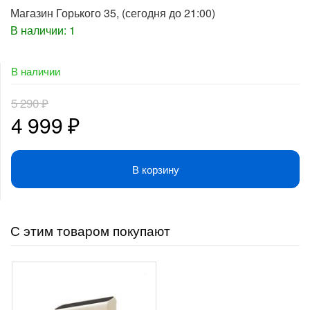
Магазин Горького 35
, (сегодня до 21:00)
В наличии: 1
В наличии
5 290
₽
Первоначальная
Текущая
4 999
₽
цена
цена:
В корзину
составляла
4
5
999 ₽.
С этим товаром покупают
290 ₽.
-
310
₽